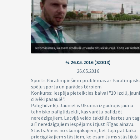
¾ 26.05.2016 (S8E13)
26.05.2016
Sports:Paralimpiešiem problēmas ar Paralimpisk
spēļu sporta un parādes tērpiem.
Konkurss: Iespēja pieteikties balvai "10 izcili, jaun
cilvēki pasaulē".
Palīglīdzekļi: Jaunietis Ukrainā izgudrojis jaunu
tehnisko palīglīdzekli, kas varētu palīdzēt
neredzīgajiem. Latvijā veido taktilās kartes un ta
arī neredzīgajiem iespējams izjust Rīgas ainavu.
Stāsts: Viens no skumjākajiem, bet tajā pat laikā
priecīgākajiem stāstiem, ko esam Jums stāstījuši.