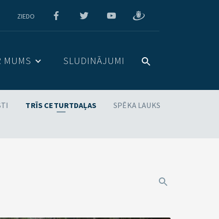
ZIEDO
R MUMS
SLUDINĀJUMI
STI
TRĪS CETURTDAĻAS
SPĒKA LAUKS