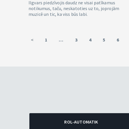
Ilgvars piedzīvojis daudz ne visai patīkamus
notikumus, taču, neskatoties uz to, joprojām
muzicē un tic, ka viss būs labi.
<
1
…
3
4
5
6
ROL-AUTOMATIK