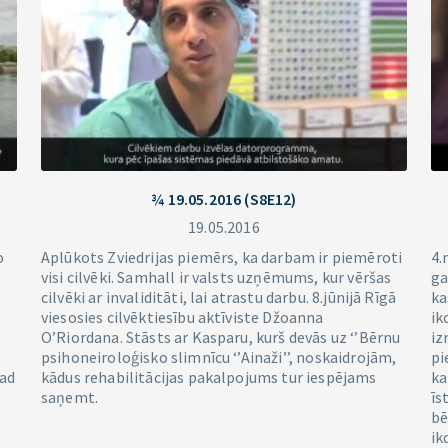
¾ 19.05.2016 (S8E12)
19.05.2016
o
Aplūkots Zviedrijas piemērs, ka darbam ir piemēroti
4.
visi cilvēki. Samhall ir valsts uzņēmums, kur vēršas
ga
i
cilvēki ar invaliditāti, lai atrastu darbu. 8.jūnijā Rīgā
ka
viesosies cilvēktiesību aktīviste Džoanna
ik
O’Riordana. Stāsts ar Kasparu, kurš devās uz ‘’Bērnu
iz
psihoneiroloģisko slimnīcu ‘’Ainaži’’, noskaidrojām,
pi
gad
kādus rehabilitācijas pakalpojums tur iespējams
ka
saņemt.
īs
bē
ik