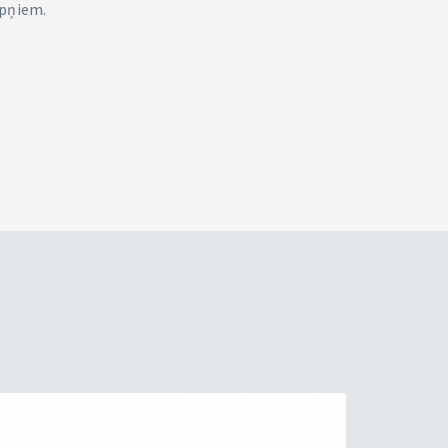
pņiem.
ESET.LV