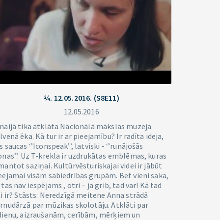
¾. 12.05.2016. (S8E11)
12.05.2016
maijā tika atklāta Nacionālā mākslas muzeja
lvenā ēka. Kā tur ir ar pieejamību? Ir radīta ideja,
s saucas ‘’Iconspeak’’, latviski - ‘’runājošās
onas’’. Uz T-krekla ir uzdrukātas emblēmas, kuras
mantot saziņai. Kultūrvēsturiskajai videi ir jābūt
eejamai visām sabiedrības grupām. Bet vieni saka,
 tas nav iespējams , otri – ja grib, tad var! Kā tad
ti ir? Stāsts: Neredzīgā meitene Anna strādā
rnudārzā par mūzikas skolotāju. Atklāti par
dienu, aizraušanām, cerībām, mērķiem un