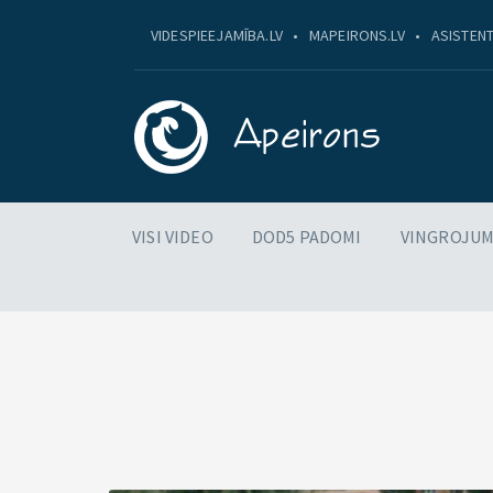
VIDESPIEEJAMĪBA.LV
MAPEIRONS.LV
ASISTENT
VISI VIDEO
DOD5 PADOMI
VINGROJUM