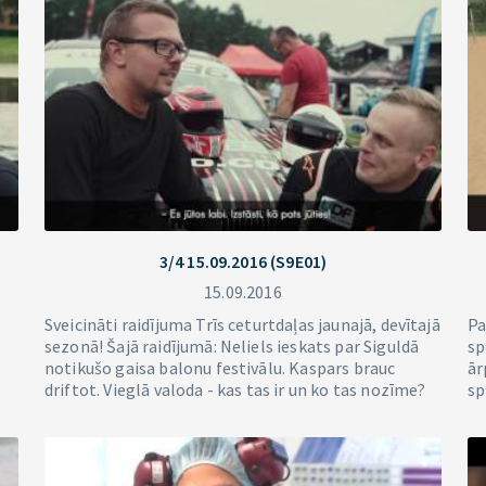
3/4 15.09.2016 (S9E01)
15.09.2016
Sveicināti raidījuma Trīs ceturtdaļas jaunajā, devītajā
Pa
sezonā! Šajā raidījumā: Neliels ieskats par Siguldā
sp
notikušo gaisa balonu festivālu. Kaspars brauc
ār
driftot. Vieglā valoda - kas tas ir un ko tas nozīme?
sp