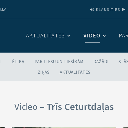
I.LV
KLAUSĪTIES
AKTUALITĀTES
VIDEO
PA
I
ĒTIKA
PAR TIESU UN TIESĪBĀM
DAŽĀDI
STĀ
ZIŅAS
AKTUALITĀTES
Video –
Trīs Ceturtdaļas