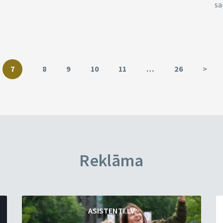
sa
7
8
9
10
11
…
26
>
Reklāma
ASISTENTI.LV