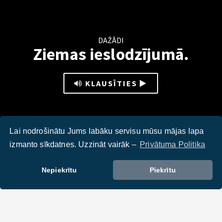
DAŽĀDI
Ziemas ieslodzījumā.
KLAUSĪTIES
Lai nodrošinātu Jums labāku servisu mūsu mājas lapa
izmanto sīkdatnes. Uzzināt vairāk –
Privātuma Politika
Aicinājums parakstīties par mehanizētu sniega tīrīšanu
Rīgā.
Nepiekrītu
Piekrītu
DALIES :