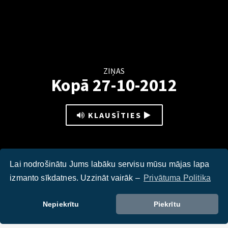
ZIŅAS
Kopā 27-10-2012
KLAUSĪTIES
Lai nodrošinātu Jums labāku servisu mūsu mājas lapa
izmanto sīkdatnes. Uzzināt vairāk –
Privātuma Politika
Par ko cilvēka rokās liecina Baltais spieķis? Kas jādara
autovadītājiem, ieraugot šādu kombināciju? Raidījumā kopā
Nepiekrītu
Piekrītu
ar jauniešiem no neformālās grupas „Pozitīvs" un ceļu
policijas darbiniekiem piedalīsimies eksperimentā, testējot