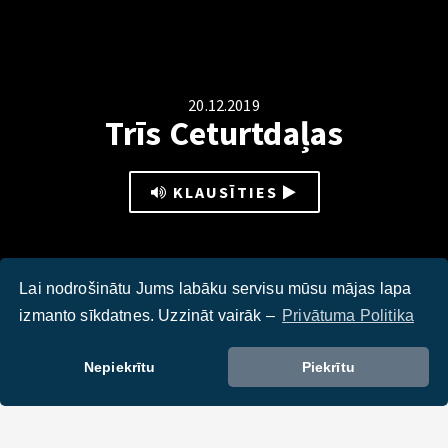
20.12.2019
Trīs Ceturtdaļas
KLAUSĪTIES
Lai nodrošinātu Jums labāku servisu mūsu mājas lapa
izmanto sīkdatnes. Uzzināt vairāk –
Privātuma Politika
Kāds atbalsta mehānisms ir nodrošināts Brocēnu
pašvaldībā, lai palīdzētu cilvēkiem ar invaliditāti?
Nepiekrītu
Piekrītu
Skatieties šajā video,