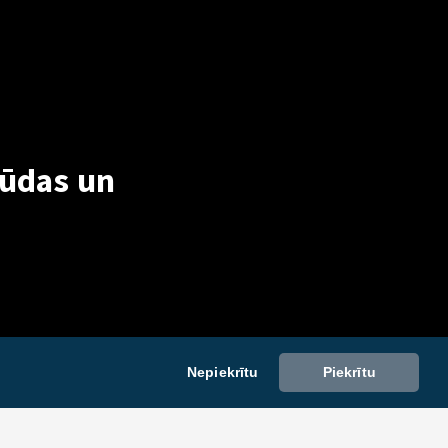
Kļūdas un
Nepiekrītu
Piekrītu