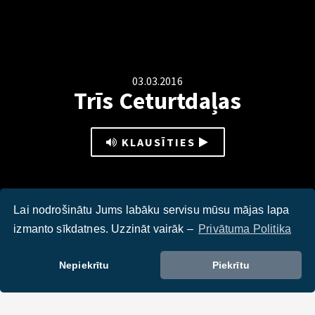
03.03.2016
Trīs Ceturtdaļas
KLAUSĪTIES
Lai nodrošinātu Jums labāku servisu mūsu mājas lapa
izmanto sīkdatnes. Uzzināt vairāk –
Privātuma Politika
Ārvalstīs - rotaļlietas kļūst integratīvas. Sociālie tīkli paver
jaunas komunikācijas iespējas cilvēkiem ar invaliditāti.
Nepiekrītu
Piekrītu
Latvijā - veselības aprūpes sistēma pazemo. Cilvēks no
slimnīcas pārbrauc vēl slimāks, nekā devies uz slimnīcu.
Stāsts - Aleksis. Puisis, kurš, neskatoties uz invaliditāti, ir