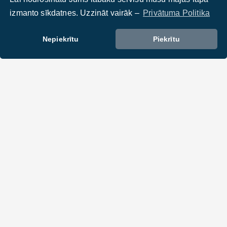
izmanto sīkdatnes. Uzzināt vairāk –
Privātuma Politika
Informatīvais materiāls izstrādāts projekta “Universālais
dizains cilvēktiesību ievērošanā” ietvaros. Projekta
Nepiekrītu
Piekrītu
īstenotāji ir Invalīdu un viņu draugu apvienība “Apeirons” un
Latvijas tiesnešu mācību centrs, bet finansētājs Aktīvais
iedzīvotāju fonds. Vairāk par projektu:
https://www.apeirons.lv/apeirons-sada…
Projekta vadītāja:
Liena Eisaka, liena@apeirons.lv
DALIES :
Tev varētu interesēt: