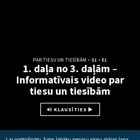
PAR TIESU UN TIESĪBĀM
S1
E1
1. daļa no 3. daļām –
Informatīvais video par
tiesu un tiesībām
KLAUSĪTIES
Lai nodrošinātu Jums labāku servisu mūsu mājas lapa