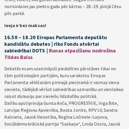
norisināsies jau piekto gadu pēc kārtas – 28.-29. jūnijā Cēsu
pils parkā.
Ieeja ir bez maksas!
16.50 – 18.20 Eiropas Parlamenta deputātu
kandidātu debates
| rīko Fonds atvērtai
sabiedrībai DOTS |
Runas atpazīšanu nodrošina
Tildes Balss
Debatēs esam uzaicinājuši piedalīties pārstāves tikai no
tām politiskajām partijām, kuru sarakstos Eiropas
Parlamenta vēlēšanām pirmajā pieciniekā ir vismaz viena
sieviete, tādējādi vēršot sabiedrības uzmanību un vienlaikus
raisot diskusiju par sieviešu līdzdalību politikā.
Dalību apstiprināja Gunta Anča, PROGRESĪVIE, Inga Bite,
Latvijas Reģionu Apvienība, Beata Jonite, KPV LV, Sandra
Kalniete, Jaunā Vienotība, Regīna Ločmele-Luņova,
Sociāldemokrātiskā partija “Saskaņa“, Linda Ozola, Jaunā