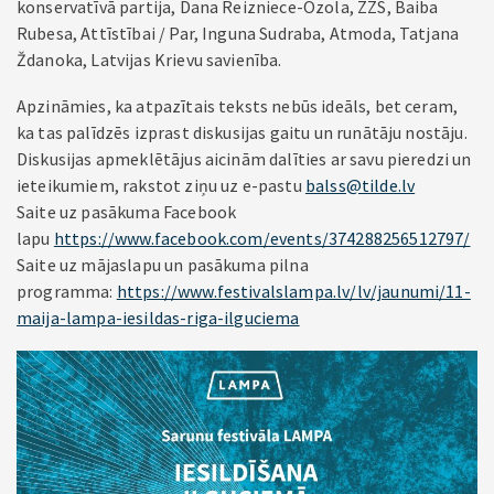
konservatīvā partija, Dana Reizniece-Ozola, ZZS, Baiba
Rubesa, Attīstībai / Par, Inguna Sudraba, Atmoda, Tatjana
Ždanoka, Latvijas Krievu savienība.
Apzināmies, ka atpazītais teksts nebūs ideāls, bet ceram,
ka tas palīdzēs izprast diskusijas gaitu un runātāju nostāju.
Diskusijas apmeklētājus aicinām dalīties ar savu pieredzi un
ieteikumiem, rakstot ziņu uz e-pastu
balss@tilde.lv
Saite uz pasākuma Facebook
lapu
https://www.facebook.com/events/374288256512797/
Saite uz mājaslapu un pasākuma pilna
programma:
https://www.festivalslampa.lv/lv/jaunumi/11-
maija-lampa-iesildas-riga-ilguciema