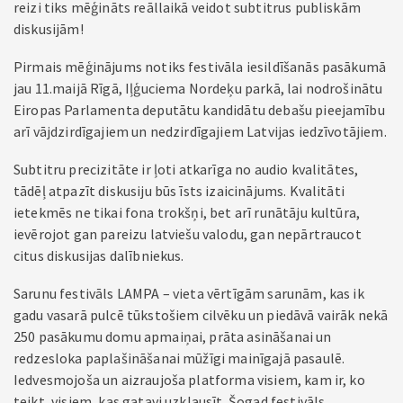
reizi tiks mēģināts reāllaikā veidot subtitrus publiskām
diskusijām!
Pirmais mēģinājums notiks festivāla iesildīšanās pasākumā
jau 11.maijā Rīgā, Iļģuciema Nordeķu parkā, lai nodrošinātu
Eiropas Parlamenta deputātu kandidātu debašu pieejamību
arī vājdzirdīgajiem un nedzirdīgajiem Latvijas iedzīvotājiem.
Subtitru precizitāte ir ļoti atkarīga no audio kvalitātes,
tādēļ atpazīt diskusiju būs īsts izaicinājums. Kvalitāti
ietekmēs ne tikai fona trokšņi, bet arī runātāju kultūra,
ievērojot gan pareizu latviešu valodu, gan nepārtraucot
citus diskusijas dalībniekus.
Sarunu festivāls LAMPA – vieta vērtīgām sarunām, kas ik
gadu vasarā pulcē tūkstošiem cilvēku un piedāvā vairāk nekā
250 pasākumu domu apmaiņai, prāta asināšanai un
redzesloka paplašināšanai mūžīgi mainīgajā pasaulē.
Iedvesmojoša un aizraujoša platforma visiem, kam ir, ko
teikt, visiem, kas gatavi uzklausīt. Šogad festivāls