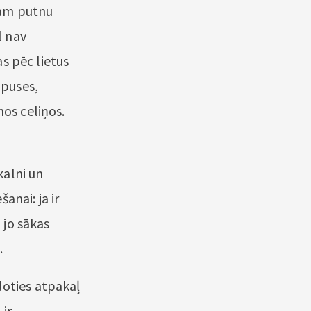
ajam putnu
l nav
as pēc lietus
 puses,
nos celiņos.
kalni un
anai: ja ir
 jo sākas
.
doties atpakaļ
 ir