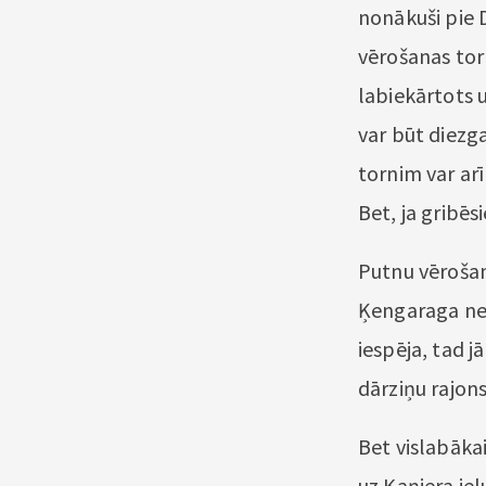
nonākuši pie D
vērošanas torn
labiekārtots u
var būt diezga
tornim var arī
Bet, ja gribēsi
Putnu vērošana
Ķengaraga neof
iespēja, tad j
dārziņu rajon
Bet vislabāka
uz Kaņiera iel