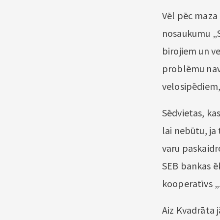
Vēl pēc maza 
nosaukumu „Sa
birojiem un v
problēmu nav:
velosipēdiem, 
Sēdvietas, ka
lai nebūtu, ja
varu paskaidro
SEB bankas ēk
kooperatīvs „
Aiz Kvadrāta j