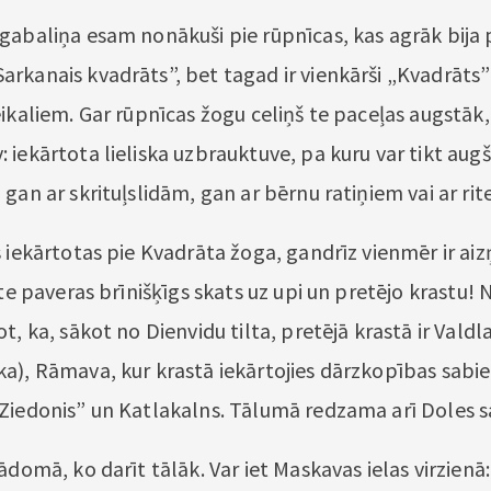
gabaliņa esam nonākuši pie rūpnīcas, kas agrāk bija
rkanais kvadrāts”, bet tagad ir vienkārši „Kvadrāts
eikaliem. Gar rūpnīcas žogu celiņš te paceļas augstāk,
 iekārtota lieliska uzbrauktuve, pa kuru var tikt aug
gan ar skrituļslidām, gan ar bērnu ratiņiem vai ar ri
s iekārtotas pie Kvadrāta žoga, gandrīz vienmēr ir ai
 te paveras brīnišķīgs skats uz upi un pretējo krastu!
t, ka, sākot no Dienvidu tilta, pretējā krastā ir Vald
a), Rāmava, kur krastā iekārtojies dārzkopības sabi
Ziedonis” un Katlakalns. Tālumā redzama arī Doles s
ādomā, ko darīt tālāk. Var iet Maskavas ielas virzienā