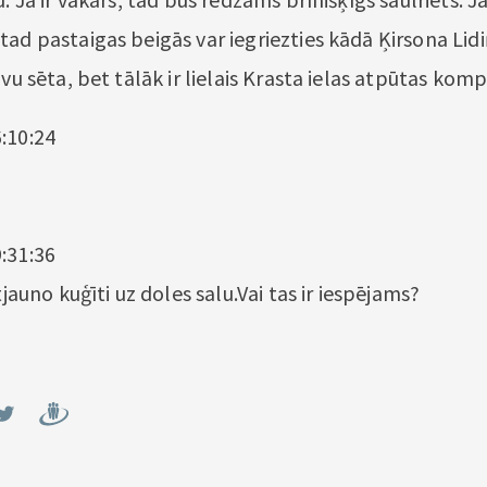
tad pastaigas beigās var iegriezties kādā Ķirsona Lid
āvu sēta, bet tālāk ir lielais Krasta ielas atpūtas komp
:10:24
:31:36
atjauno kuģīti uz doles salu.Vai tas ir iespējams?