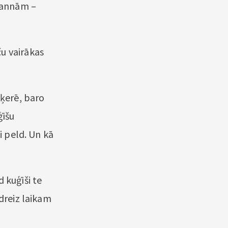
 Kannām –
u vairākas
šķerē, baro
ģīšu
i peld. Un kā
 kuģīši te
ādreiz laikam