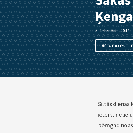
Sākas 
Ķenga
5. februāris. 2011
KLAUSĪT
Siltās dienas 
ieteikt nelie
pērngad noasf