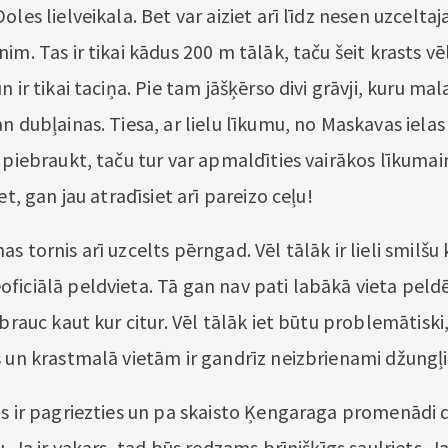
oles lielveikala. Bet var aiziet arī līdz nesen uzcelt
im. Tas ir tikai kādus 200 m tālāk, taču šeit krasts vē
n ir tikai taciņa. Pie tam jāšķērso divi grāvji, kuru mal
n dubļainas. Tiesa, ar lielu līkumu, no Maskavas ielas
 piebraukt, taču tur var apmaldīties vairākos līkumai
et, gan jau atradīsiet arī pareizo ceļu!
s tornis arī uzcelts pērngad. Vēl tālāk ir lieli smilšu 
iciālā peldvieta. Tā gan nav pati labākā vieta peldēš
ābrauc kaut kur citur. Vēl tālāk iet būtu problemātiski,
s un krastmalā vietām ir gandrīz neizbrienami džungļi
is ir pagriezties un pa skaisto Ķengaraga promenādi 
u. Ja ir vakars, tad būs redzams brīnišķīgs saulriets. Ja