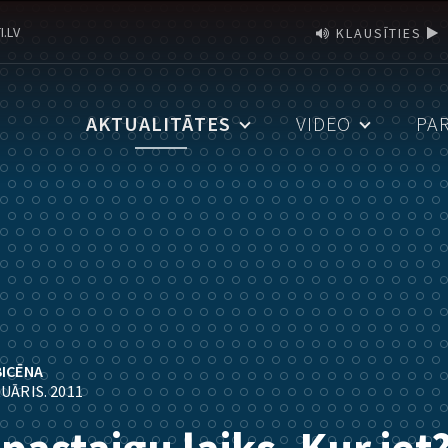
I.LV
KLAUSĪTIES
AKTUALITĀTES
VIDEO
PA
BICĒNA
RUĀRIS. 2011