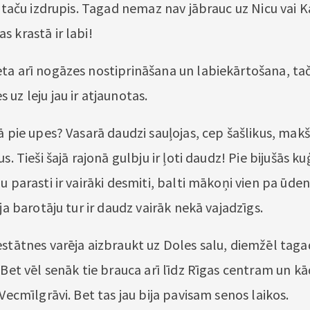
k, taču izdrupis. Tagad nemaz nav jābrauc uz Nicu vai
 krastā ir labi!
ta arī nogāzes nostiprināšana un labiekārtošana, tač
uz leju jau ir atjaunotas.
ā pie upes? Vasarā daudzi sauļojas, cep šašlikus, mak
s. Tieši šajā rajonā gulbju ir ļoti daudz! Pie bijušās ku
u parasti ir vairāki desmiti, balti mākoņi vien pa ūden
 ja barotāju tur ir daudz vairāk nekā vajadzīgs.
stātnes varēja aizbraukt uz Doles salu, diemžēl tagad
 Bet vēl senāk tie brauca arī līdz Rīgas centram un k
 Vecmīlgrāvi. Bet tas jau bija pavisam senos laikos.