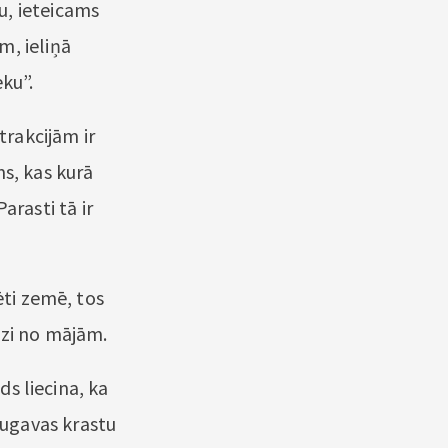
u, ieteicams
m, ieliņā
eku”.
rakcijām ir
ms, kas kurā
Parasti tā ir
ēti zemē, tos
dzi no mājām.
ds liecina, ka
ugavas krastu