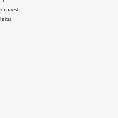
iņā paēst.
lekss.