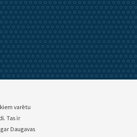
?
iekiem varētu
. Tas ir
š gar Daugavas