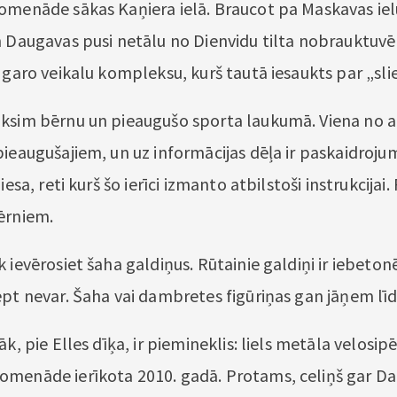
omenāde sākas Kaņiera ielā. Braucot pa Maskavas iel
n Daugavas pusi netālu no Dienvidu tilta nobrauktuvē
 garo veikalu kompleksu, kurš tautā iesaukts par „sli
ksim bērnu un pieaugušo sporta laukumā. Viena no at
pieaugušajiem, un uz informācijas dēļa ir paskaidroju
iesa, reti kurš šo ierīci izmanto atbilstoši instrukcijai. 
ērniem.
 ievērosiet šaha galdiņus. Rūtainie galdiņi ir iebeton
ept nevar. Šaha vai dambretes figūriņas gan jāņem lī
āk, pie Elles dīķa, ir piemineklis: liels metāla velosipē
menāde ierīkota 2010. gadā. Protams, celiņš gar Da