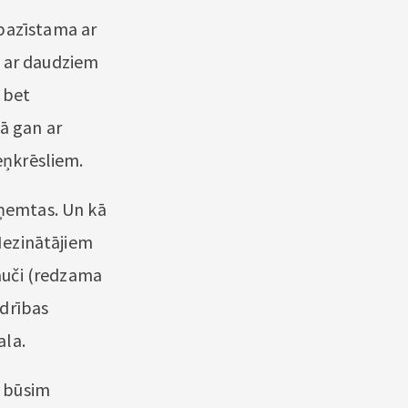
 pazīstama ar
” ar daudziem
 bet
šā gan ar
teņkrēsliem.
zņemtas. Un kā
 Nezinātājiem
lauči (redzama
edrības
ala.
: būsim