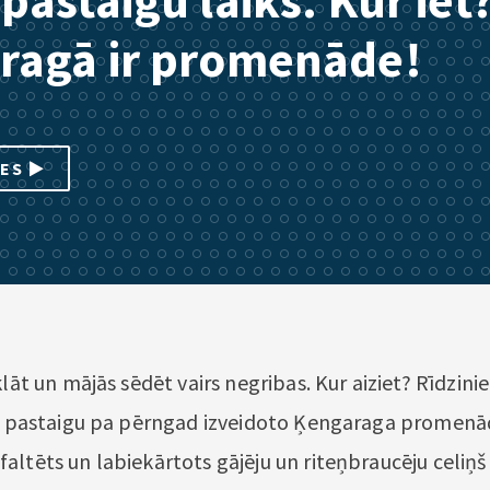
pastaigu laiks. Kur iet
ragā ir promenāde!
IES
klāt un mājās sēdēt vairs negribas. Kur aiziet? Rīdzin
lu pastaigu pa pērngad izveidoto Ķengaraga promenādi
altēts un labiekārtots gājēju un riteņbraucēju celiņ