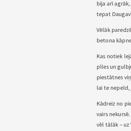
bija arī agrā
tepat Daugavas
Vēlāk paredzē
betona kāpnes 
Kas notiek lej
pīles un gulbju
piestātnes viņ
lai te nepeld,
Kādreiz no pie
vairs nekursē.
vēl tālāk – uz