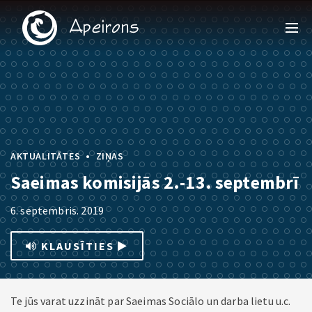
•
AKTUALITĀTES
ZIŅAS
Saeimas komisijās 2.-13. septembrī
6. septembris. 2019
KLAUSĪTIES
Te jūs varat uzzināt par Saeimas Sociālo un darba lietu u.c.