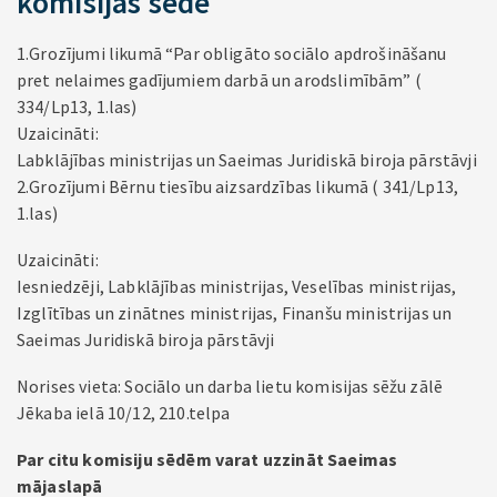
komisijas sēde
1.Grozījumi likumā “Par obligāto sociālo apdrošināšanu
pret nelaimes gadījumiem darbā un arodslimībām” (
334/Lp13, 1.las)
Uzaicināti:
Labklājības ministrijas un Saeimas Juridiskā biroja pārstāvji
2.Grozījumi Bērnu tiesību aizsardzības likumā ( 341/Lp13,
1.las)
Uzaicināti:
Iesniedzēji, Labklājības ministrijas, Veselības ministrijas,
Izglītības un zinātnes ministrijas, Finanšu ministrijas un
Saeimas Juridiskā biroja pārstāvji
Norises vieta: Sociālo un darba lietu komisijas sēžu zālē
Jēkaba ielā 10/12, 210.telpa
Par citu komisiju sēdēm varat uzzināt Saeimas
mājaslapā