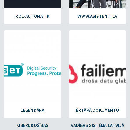
ROL-AUTOMATIK
WWW.ASISTENTI.LV
ESET.LV
FAILIEM.LV
LEĢENDĀRA
ĒRTĀKĀ DOKUMENTU
KIBERDROŠĪBAS
VADĪBAS SISTĒMA LATVIJĀ