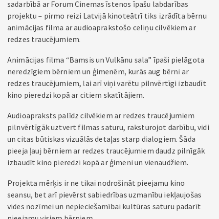
sadarbībā ar Forum Cinemas īstenos īpašu labdarības
projektu – pirmo reizi Latvijā kinoteātrī tiks izrādīta bērnu
animācijas filma ar audioaprakstošo celiņu cilvēkiem ar
redzes traucējumiem.
Animācijas filma “Bamsis un Vulkānu sala” īpaši pielāgota
neredzīgiem bērniem un ģimenēm, kurās aug bērni ar
redzes traucējumiem, lai arī viņi varētu pilnvērtīgi izbaudīt
kino pieredzi kopā ar citiem skatītājiem.
Audioapraksts palīdz cilvēkiem ar redzes traucējumiem
pilnvērtīgāk uztvert filmas saturu, raksturojot darbību, vidi
un citas būtiskas vizuālās detaļas starp dialogiem. Šāda
pieeja ļauj bērniem ar redzes traucējumiem daudz pilnīgāk
izbaudīt kino pieredzi kopā ar ģimeni un vienaudžiem.
Projekta mērķis ir ne tikai nodrošināt pieejamu kino
seansu, bet arī pievērst sabiedrības uzmanību iekļaujošas
vides nozīmei un nepieciešamībai kultūras saturu padarīt
pieejamu visiem bērniem.