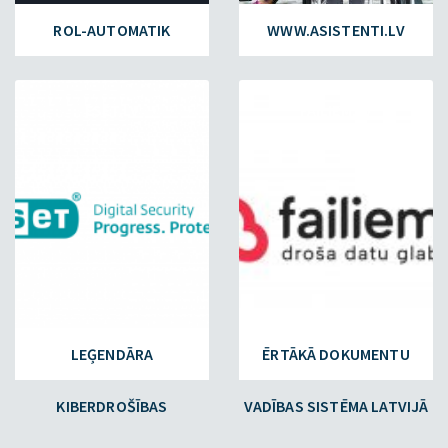
ROL-AUTOMATIK
WWW.ASISTENTI.LV
ESET.LV
FAILIEM.LV
LEĢENDĀRA
ĒRTĀKĀ DOKUMENTU
KIBERDROŠĪBAS
VADĪBAS SISTĒMA LATVIJĀ