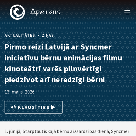
•
AKTUALITĀTES
ZIŅAS
Pirmo reizi Latvijā ar Syncmer
iniciatīvu bērnu animācijas filmu
kinoteātrī varēs pilnvērtīgi
piedzīvot arī neredzīgi bērni
13. maijs. 2026
KLAUSĪTIES
1. jūnijā, Starptautiskajā bērnu aizsardzības dienā, Syncmer