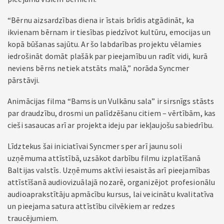
“Bērnu aizsardzības diena ir īstais brīdis atgādināt, ka
ikvienam bērnam ir tiesības piedzīvot kultūru, emocijas un
kopā būšanas sajūtu. Ar šo labdarības projektu vēlamies
iedrošināt domāt plašāk par pieejamību un radīt vidi, kurā
neviens bērns netiek atstāts malā,” norāda Syncmer
pārstāvji.
Animācijas filma “Bamsis un Vulkānu sala” ir sirsnīgs stāsts
par draudzību, drosmi un palīdzēšanu citiem – vērtībām, kas
cieši sasaucas arī ar projekta ideju par iekļaujošu sabiedrību.
Līdztekus šai iniciatīvai Syncmer sper arī jaunu soli
uzņēmuma attīstībā, uzsākot darbību filmu izplatīšanā
Baltijas valstīs. Uzņēmums aktīvi iesaistās arī pieejamības
attīstīšanā audiovizuālajā nozarē, organizējot profesionālu
audioaprakstītāju apmācību kursus, lai veicinātu kvalitatīva
un pieejama satura attīstību cilvēkiem ar redzes
traucējumiem.