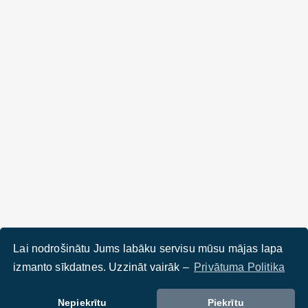
Lai nodrošinātu Jums labāku servisu mūsu mājas lapa
izmanto sīkdatnes. Uzzināt vairāk –
Privātuma Politika
Nepiekrītu
Piekrītu