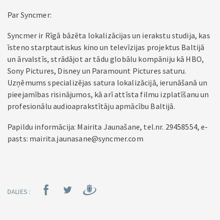
Par Syncmer:
Syncmer ir Rīgā bāzēta lokalizācijas un ierakstu studija, kas
īsteno starptautiskus kino un televīzijas projektus Baltijā
un ārvalstīs, strādājot ar tādu globālu kompāniju kā HBO,
Sony Pictures, Disney un Paramount Pictures saturu.
Uzņēmums specializējas satura lokalizācijā, ierunāšanā un
pieejamības risinājumos, kā arī attīsta filmu izplatīšanu un
profesionālu audioaprakstītāju apmācību Baltijā.
Papildu informācija: Mairita Jaunašane, tel.nr. 29458554, e-
pasts: mairita.jaunasane@syncmer.com
DALIES :