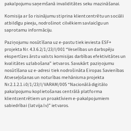
pakalpojumu saņemšanā invaliditātes seku mazināšanai.
Komisija ar šo risinājumu stiprina klientcentrētu un sociāli
atbildīgu pieeju, nodrošinot cilvēkiem savlaicīgu un
saprotamu informāciju.
Paziņojumu nosūtīšana uz e-pastu tiek ieviesta ESF+
projekta Nr. 4.3.6.2/1/23/I/001 “Veselības un darbspēju
ekspertīzes ārstu valsts komisijas darbības efektivitātes un
kvalitātes uzlabošana” ietvaros. Savukārt paziņojumu
nosūtīšana uz e-adresi tiek nodrošināta Eiropas Savienības
Atveseļošanas un noturības mehānisma projekta
Nr.2.1.2.1.i.0/1/23/I/VARAM/005 “Nacionālā digitālo
pakalpojumu koplietošanas centrālā platforma
klientcentrētiem un proaktīviem e-pakalpojumiem
sabiedrībai (latvija.lv)” ietvaros.