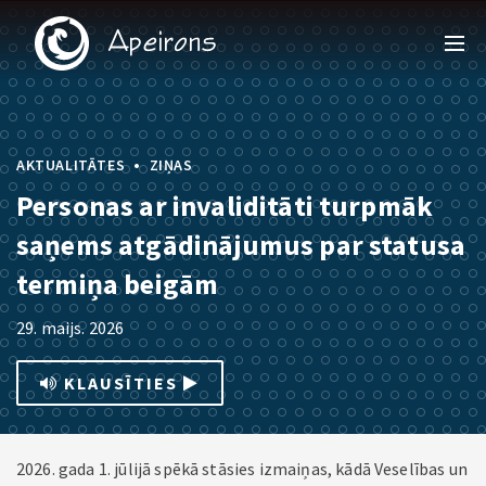
•
AKTUALITĀTES
ZIŅAS
Personas ar invaliditāti turpmāk
saņems atgādinājumus par statusa
termiņa beigām
29. maijs. 2026
KLAUSĪTIES
2026. gada 1. jūlijā spēkā stāsies izmaiņas, kādā Veselības un