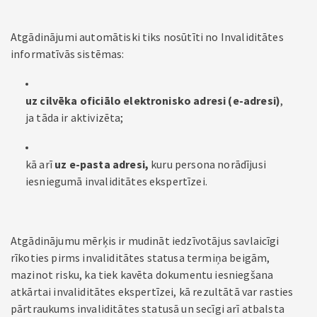
Atgādinājumi automātiski tiks nosūtīti no Invaliditātes
informatīvās sistēmas:
uz cilvēka oficiālo elektronisko adresi (e-adresi)
,
ja tāda ir aktivizēta;
kā arī
uz e-pasta adresi,
kuru persona norādījusi
iesniegumā invaliditātes ekspertīzei.
Atgādinājumu mērķis ir mudināt iedzīvotājus savlaicīgi
rīkoties pirms invaliditātes statusa termiņa beigām,
mazinot risku, ka tiek kavēta dokumentu iesniegšana
atkārtai invaliditātes ekspertīzei, kā rezultātā var rasties
pārtraukums invaliditātes statusā un secīgi arī atbalsta