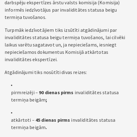
darbspēju ekspertīzes ārstu valsts komisija (Komisija)
informēs iedzīvotājus par invaliditātes statusa beigu
termiņa tuvošanos.
Turpmāk iedzīvotājiem tiks izsūtīti atgādinājumi par
invaliditātes statusa beigu termiņa tuvošanos, lai cilvēki
laikus varētu sagatavot un, ja nepieciešams, iesniegt
nepieciešamos dokumentus Komisijā atkārtotas
invaliditātes ekspertīzei.
Atgādinājumi tiks nosūtīti divas reizes:
pirmreizēji –
90 dienas pirms
invaliditātes statusa
termiņa beigām
;
atkārtoti –
45 dienas pirms
invaliditātes statusa
termiņa beigām
.