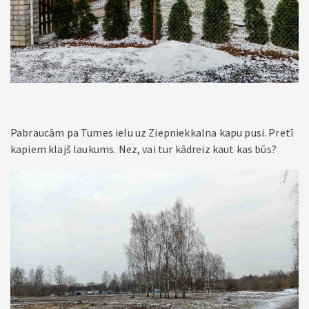
Pabraucām pa Tumes ielu uz Ziepniekkalna kapu pusi. Pretī
kapiem klajš laukums. Nez, vai tur kādreiz kaut kas būs?