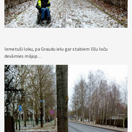
Iemetuši loku, pa Graudu ielu gar stabiem līču loču
devāmies mājup…