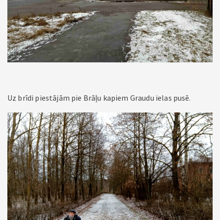
Uz brīdi piestājām pie Brāļu kapiem Graudu ielas pusē.