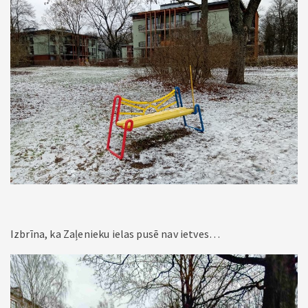
Izbrīna, ka Zaļenieku ielas pusē nav ietves…