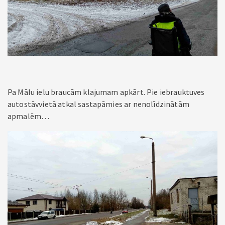
Pa Mālu ielu braucām klajumam apkārt. Pie iebrauktuves
autostāvvietā atkal sastapāmies ar nenolīdzinātām
apmalēm…