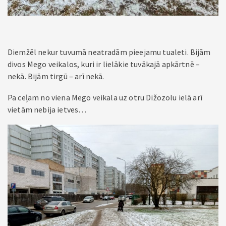
Diemžēl nekur tuvumā neatradām pieejamu tualeti. Bijām
divos Mego veikalos, kuri ir lielākie tuvākajā apkārtnē –
nekā. Bijām tirgū – arī nekā.
Pa ceļam no viena Mego veikala uz otru Dižozolu ielā arī
vietām nebija ietves…