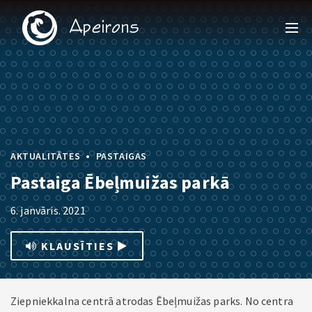
•
AKTUALITĀTES
PASTAIGAS
Pastaiga Ēbeļmuižas parkā
6. janvāris. 2021
KLAUSĪTIES
Ziepniekkalna centrā atrodas Ēbeļmuižas parks. No centra