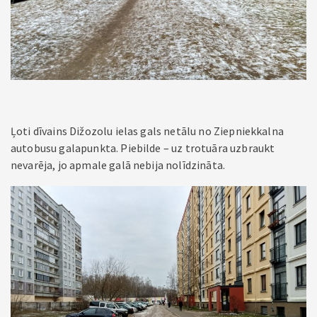
Ļoti dīvains Dižozolu ielas gals netālu no Ziepniekkalna
autobusu galapunkta. Piebilde – uz trotuāra uzbraukt
nevarēja, jo apmale galā nebija nolīdzināta.