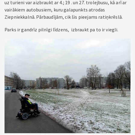
uz turieni var aizbraukt ar 4.; 19 . un 27. trolejbusu, kā arī ar
vairākiem autobusiem, kuru galapunkts atrodas
Ziepniekkalnā. Pārbaudījām, cik šis pieejams ratiņkrēslā.
Parks ir gandrīz pilnīgi līdzens, izbraukt pa to ir viegli.