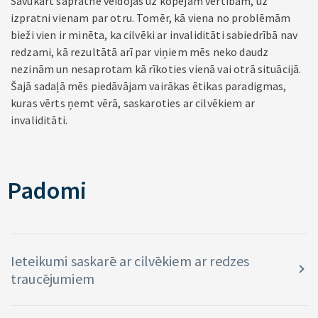
Savukārt sapratne veidojas uz kopējām vērtībām, uz
izpratni vienam par otru. Tomēr, kā viena no problēmām
bieži vien ir minēta, ka cilvēki ar invaliditāti sabiedrībā nav
redzami, kā rezultātā arī par viņiem mēs neko daudz
nezinām un nesaprotam kā rīkoties vienā vai otrā situācijā.
Šajā sadaļā mēs piedāvājam vairākas ētikas paradigmas,
kuras vērts ņemt vērā, saskaroties ar cilvēkiem ar
invaliditāti.
Padomi
Ieteikumi saskarē ar cilvēkiem ar redzes
traucējumiem