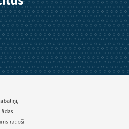
citus
gabaliņi,
, ādas
mums radoši