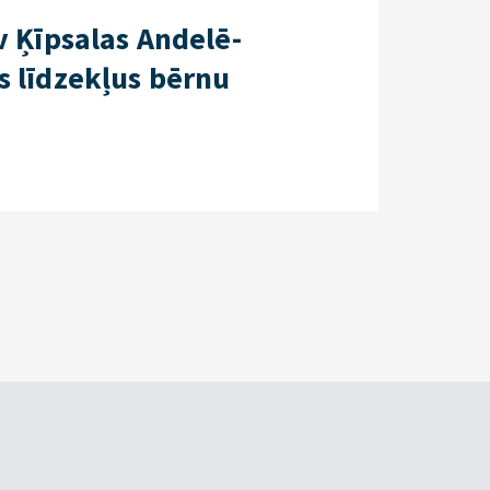
v Ķīpsalas Andelē-
 līdzekļus bērnu