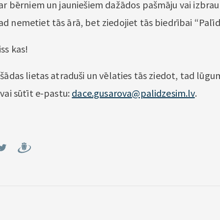
 ar bērniem un jauniešiem dažādos pašmāju vai izbr
d nemetiet tās ārā, bet ziedojiet tās biedrībai “Palīd
ss kas!
šādas lietas atraduši un vēlaties tās ziedot, tad lūgu
vai sūtīt e-pastu:
dace.gusarova@palidzesim.lv
.