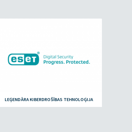
ESET.LV
LEĢENDĀRA KIBERDROŠĪBAS TEHNOLOĢIJA