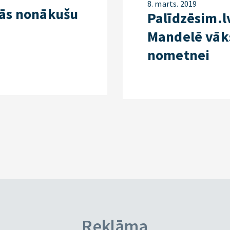
8. marts. 2019
bās nonākušu
Palīdzēsim.l
Mandelē vāks
nometnei
Reklāma