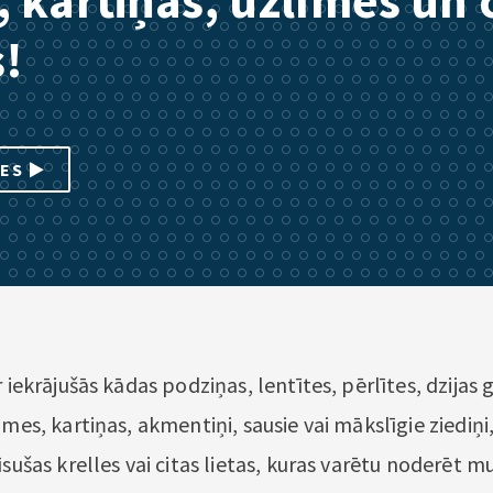
, kartiņas, uzlīmes un 
!
IES
r iekrājušās kādas podziņas, lentītes, pērlītes, dzijas 
īmes, kartiņas, akmentiņi, sausie vai mākslīgie ziediņi
īsušas krelles vai citas lietas, kuras varētu noderēt 