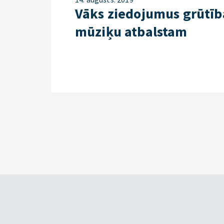
Vāks ziedojumus grūtī
mūziķu atbalstam