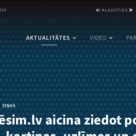
I.LV
KLAUSĪTIES
AKTUALITĀTES
VIDEO
PA
•
ZIŅAS
ēsim.lv aicina ziedot p