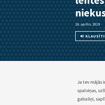
lentes
niekus
16. aprīlis. 2019
KLAUSĪT
Ja tev mājās i
spalviņas, uzl
gabaliņi, sapl