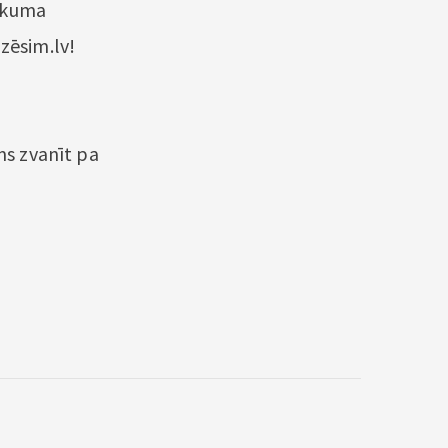
aukuma
zēsim.lv!
ms zvanīt pa