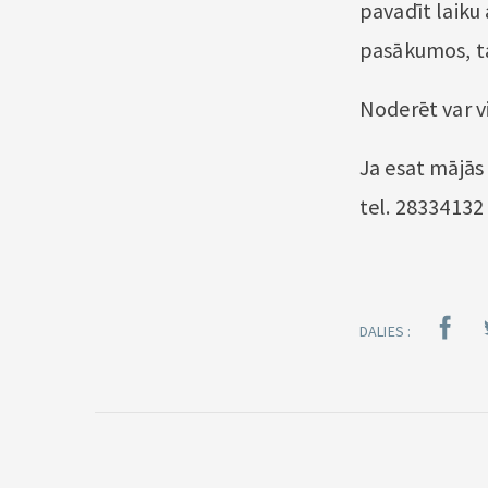
pavadīt laiku
pasākumos, ta
Noderēt var vi
Ja esat mājās 
tel. 28334132 
DALIES :