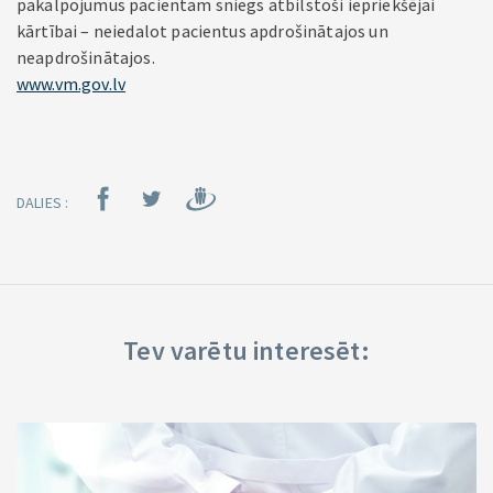
pakalpojumus pacientam sniegs atbilstoši iepriekšējai
kārtībai – neiedalot pacientus apdrošinātajos un
neapdrošinātajos.
www.vm.gov.lv
DALIES :
Tev varētu interesēt: