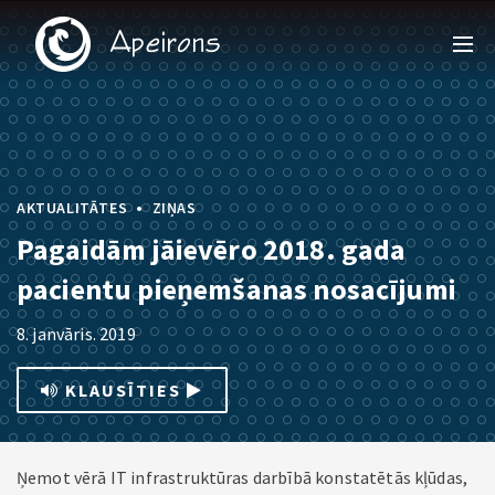
•
AKTUALITĀTES
ZIŅAS
Pagaidām jāievēro 2018. gada
pacientu pieņemšanas nosacījumi
8. janvāris. 2019
KLAUSĪTIES
Ņemot vērā IT infrastruktūras darbībā konstatētās kļūdas,