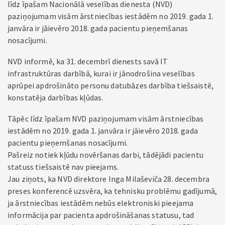
līdz īpašam Nacionālā veselības dienesta (NVD)
paziņojumam visām ārstniecības iestādēm no 2019. gada 1.
janvāra ir jāievēro 2018. gada pacientu pieņemšanas
nosacījumi.
NVD informē, ka 31. decembrī dienests savā IT
infrastruktūras darbībā, kurai ir jānodrošina veselības
aprūpei apdrošināto personu datubāzes darbība tiešsaistē,
konstatēja darbības kļūdas.
Tāpēc līdz īpašam NVD paziņojumam visām ārstniecības
iestādēm no 2019. gada 1. janvāra ir jāievēro 2018. gada
pacientu pieņemšanas nosacījumi.
Pašreiz notiek kļūdu novēršanas darbi, tādējādi pacientu
statuss tiešsaistē nav pieejams.
Jau ziņots, ka NVD direktore Inga Milaševiča 28. decembra
preses konferencē uzsvēra, ka tehnisku problēmu gadījumā,
ja ārstniecības iestādēm nebūs elektroniski pieejama
informācija par pacienta apdrošināšanas statusu, tad