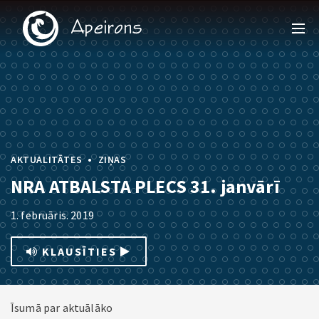
•
AKTUALITĀTES
ZIŅAS
NRA ATBALSTA PLECS 31. janvārī
1. februāris. 2019
KLAUSĪTIES
Īsumā par aktuālāko