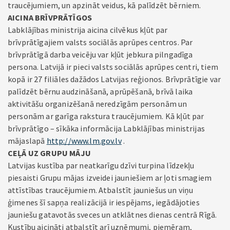
traucējumiem, un apzināt veidus, kā palīdzēt bērniem.
AICINA BRĪVPRĀTĪGOS
Labklājības ministrija aicina cilvēkus kļūt par
brīvprātīgajiem valsts sociālās aprūpes centros. Par
brīvprātīgā darba veicēju var kļūt jebkura pilngadīga
persona. Latvijā ir pieci valsts sociālās aprūpes centri, tiem
kopā ir 27 filiāles dažādos Latvijas reģionos. Brīvprātīgie var
palīdzēt bērnu audzināšanā, aprūpēšanā, brīvā laika
aktivitāšu organizēšanā neredzīgām personām un
personām ar garīga rakstura traucējumiem. Kā kļūt par
brīvprātīgo – sīkāka informācija Labklājības ministrijas
mājaslapā
http://www.lm.gov.lv
.
CEĻĀ UZ GRUPU MĀJU
Latvijas kustība par neatkarīgu dzīvi turpina līdzekļu
piesaisti Grupu mājas izveidei jauniešiem ar ļoti smagiem
attīstības traucējumiem. Atbalstīt jauniešus un viņu
ģimenes šī sapņa realizācijā ir iespējams, iegādājoties
jauniešu gatavotās sveces un atklātnes dienas centrā Rīgā.
Kustību aicināti atbalstīt arī uzņēmumi, piemēram,