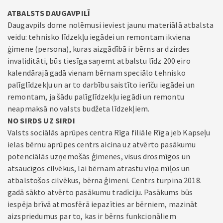
ATBALSTS DAUGAVPILĪ
Daugavpils dome nolēmusi ieviest jaunu materiālā atbalsta
veidu: tehnisko līdzekļu iegādei un remontam ikviena
ģimene (persona), kuras aizgādībā ir bērns ar dzirdes
invaliditāti, būs tiesīga saņemt atbalstu līdz 200 eiro
kalendārajā gadā vienam bērnam speciālo tehnisko
palīglīdzekļu un ar to darbību saistīto ierīču iegādei un
remontam, ja šādu palīglīdzekļu iegādi un remontu
neapmaksā no valsts budžeta līdzekļiem.
NO SIRDS UZ SIRDI
Valsts sociālās aprūpes centra Rīga filiāle Rīga jeb Kapseļu
ielas bērnu aprūpes centrs aicina uz atvērto pasākumu
potenciālās uzņemošās ģimenes, visus drosmīgos un
atsaucīgos cilvēkus, lai bērnam atrastu viņa mīļos un
atbalstošos cilvēkus, bērna ģimeni. Centrs turpina 2018.
gadā sākto atvērto pasākumu tradīciju. Pasākums būs
iespēja brīvā atmosfērā iepazīties ar bērniem, mazināt
aizspriedumus par to, kas ir bērns funkcionāliem