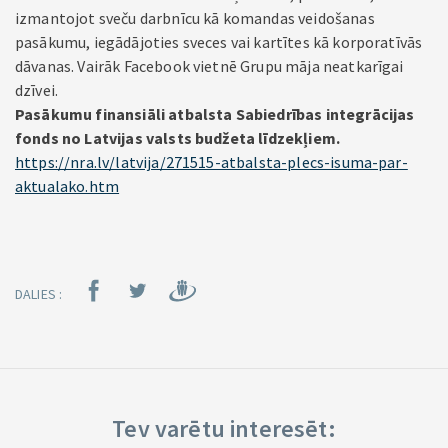
izmantojot sveču darbnīcu kā komandas veidošanas
pasākumu, iegādājoties sveces vai kartītes kā korporatīvās
dāvanas. Vairāk Facebook vietnē Grupu māja neatkarīgai
dzīvei.
Pasākumu finansiāli atbalsta Sabiedrības integrācijas
fonds no Latvijas valsts budžeta līdzekļiem.
https://nra.lv/latvija/271515-atbalsta-plecs-isuma-par-
aktualako.htm
DALIES :
Tev varētu interesēt: