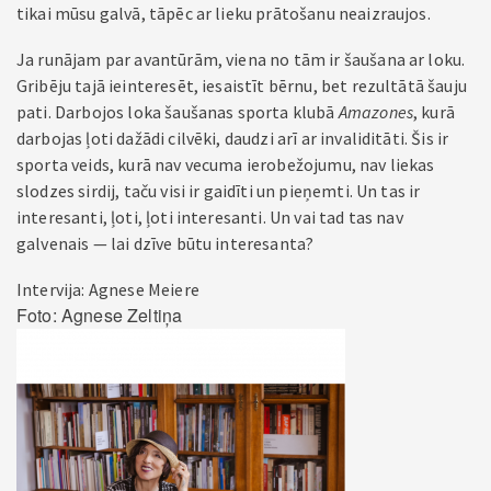
tikai mūsu galvā, tāpēc ar lieku prātošanu neaizraujos.
Ja runājam par avantūrām, viena no tām ir šaušana ar loku.
Gribēju tajā ieinteresēt, iesaistīt bērnu, bet rezultātā šauju
pati. Darbojos loka šaušanas sporta klubā
Amazones
, kurā
darbojas ļoti dažādi cilvēki, daudzi arī ar invaliditāti. Šis ir
sporta veids, kurā nav vecuma ierobežojumu, nav liekas
slodzes sirdij, taču visi ir gaidīti un pieņemti. Un tas ir
interesanti, ļoti, ļoti interesanti. Un vai tad tas nav
galvenais — lai dzīve būtu interesanta?
Intervija: Agnese Meiere
Foto: Agnese Zeltiņa