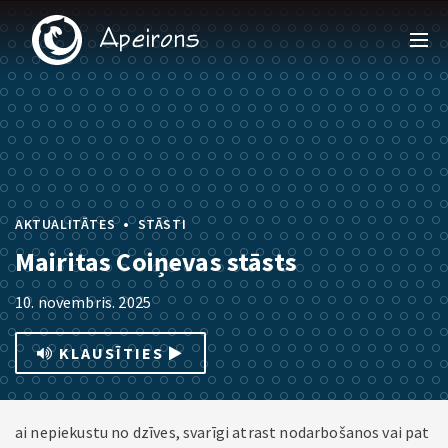
•
AKTUALITĀTES
STĀSTI
Mairitas Coiņevas stāsts
10. novembris. 2025
KLAUSĪTIES
ai nepiekustu no dzīves, svarīgi atrast nodarbošanos vai pat