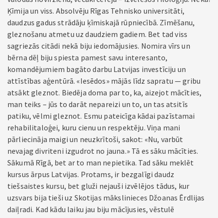
Ķīmija un viss. Absolvēju Rīgas Tehnisko universitāti,
daudzus gadus strādāju ķīmiskajā rūpniecībā. Zīmēšanu,
gleznošanu atmetu uz daudziem gadiem. Bet tad viss
sagriezās citādi nekā biju iedomājusies. Nomira vīrs un
bērna dēļ biju spiesta pamest savu interesanto,
komandējumiem bagāto darbu Latvijas investīciju un
attīstības aģentūrā. «Iesēdos» mājās līdz sapratu — gribu
atsākt gleznot. Biedēja doma par to, ka, aizejot mācīties,
man teiks – jūs to darāt nepareizi un to, un tas atsitīs
patiku, vēlmi gleznot. Esmu pateicīga kādai pazīstamai
rehabilitaloģei, kuru cienu un respektēju. Viņa mani
pārliecināja maigi un neuzkrītoši, sakot: «Nu, varbūt
nevajag divriteni izgudrot no jauna.» Tā es sāku mācīties.
Sākumā Rīgā, bet ar to man nepietika. Tad sāku meklēt
kursus ārpus Latvijas. Protams, ir bezgalīgi daudz
tiešsaistes kursu, bet gluži nejauši izvēlējos tādus, kur
uzsvars bija tieši uz Skotijas mākslinieces Džoanas Ērdlijas
daiļradi. Kad kādu laiku jau biju mācījusies, vēstulē