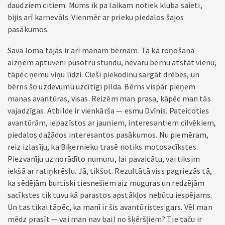
daudziem citiem. Mums ik pa laikam notiek kluba saieti,
bijis arī karnevāls. Vienmēr ar prieku piedalos šajos
pasākumos.
Sava loma tajās ir arī manam bērnam. Tā kā roņošana
aizņem aptuveni pusotru stundu, nevaru bērnu atstāt vienu,
tāpēc ņemu viņu līdzi. Cieši piekodinu sargāt drēbes, un
bērns šo uzdevumu uzcītīgi pilda. Bērns vispār pieņem
manas avantūras, visas. Reizēm man prasa, kāpēc man tās
vajadzīgas. Atbilde ir vienkārša — esmu Dvīnis. Pateicoties
avantūrām, iepazīstos ar jauniem, interesantiem cilvēkiem,
piedalos dažādos interesantos pasākumos. Nu piemēram,
reiz izlasīju, ka Biķernieku trasē notiks motosacīkstes.
Piezvanīju uz norādīto numuru, lai pavaicātu, vai tiksim
iekšā ar ratiņkrēslu. Jā, tikšot. Rezultātā viss pagriezās tā,
ka sēdējām burtiski tiesnešiem aiz muguras un redzējām
sacīkstes tik tuvu kā parastos apstākļos nebūtu iespējams.
Un tas tikai tāpēc, ka manī ir šis avantūristes gars. Vēl man
mēdz prasīt — vai man nav bail no šķēršļiem? Tie taču ir