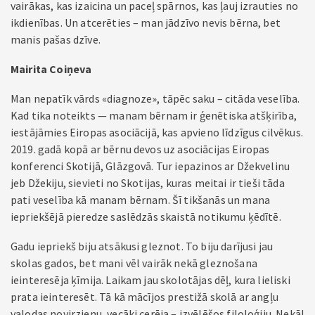
vairākas, kas izaicina un paceļ spārnos, kas ļauj izrauties no
ikdienības. Un atcerēties – man jādzīvo nevis bērna, bet
manis pašas dzīve.
Mairita Coiņeva
Man nepatīk vārds «diagnoze», tāpēc saku – citāda veselība.
Kad tika noteikts — manam bērnam ir ģenētiska atšķirība,
iestājāmies Eiropas asociācijā, kas apvieno līdzīgus cilvēkus.
2019. gadā kopā ar bērnu devos uz asociācijas Eiropas
konferenci Skotijā, Glāzgovā. Tur iepazinos ar Džekvelinu
jeb Džekiju, sievieti no Skotijas, kuras meitai ir tieši tāda
pati veselība kā manam bērnam. Šī tikšanās un mana
iepriekšējā pieredze saslēdzās skaistā notikumu ķēdītē.
Gadu iepriekš biju atsākusi gleznot. To biju darījusi jau
skolas gados, bet mani vēl vairāk nekā gleznošana
ieinteresēja ķīmija. Laikam jau skolotājas dēļ, kura lieliski
prata ieinteresēt. Tā kā mācījos prestižā skolā ar angļu
valodas novirzienu, vecāki cerēja – izvēlēšos filoloģiju. Nekā!