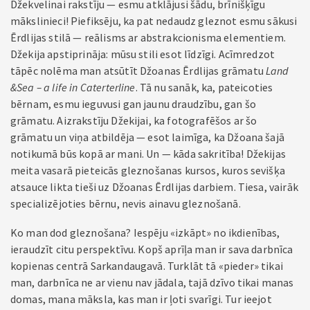
Džekvelinai rakstīju — esmu atklājusi šādu, brīnišķīgu
mākslinieci! Piefiksēju, ka pat nedaudz gleznot esmu sākusi
Ērdlijas stilā — reālisms ar abstrakcionisma elementiem.
Džekija apstiprināja: mūsu stili esot līdzīgi. Acīmredzot
tāpēc nolēma man atsūtīt Džoanas Ērdlijas grāmatu
Land
&Sea – a life in Caterterline
. Tā nu sanāk, ka, pateicoties
bērnam, esmu ieguvusi gan jaunu draudzību, gan šo
grāmatu. Aizrakstīju Džekijai, ka fotografēšos ar šo
grāmatu un viņa atbildēja — esot laimīga, ka Džoana šajā
notikumā būs kopā ar mani. Un — kāda sakritība! Džekijas
meita vasarā pieteicās gleznošanas kursos, kuros sevišķa
atsauce likta tieši uz Džoanas Ērdlijas darbiem. Tiesa, vairāk
specializējoties bērnu, nevis ainavu gleznošanā.
Ko man dod gleznošana? Iespēju «izkāpt» no ikdienības,
ieraudzīt citu perspektīvu. Kopš aprīļa man ir sava darbnīca
kopienas centrā Sarkandaugavā. Turklāt tā «pieder» tikai
man, darbnīca ne ar vienu nav jādala, tajā dzīvo tikai manas
domas, mana māksla, kas man ir ļoti svarīgi. Tur ieejot