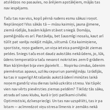
atslēdzos no pasaules, no ārējiem apstākļiem, mājās tas
nav iespējams.
Taču tas nav viss, kopš pērnā rudens esmu sākusi roņot.
Neplānojot! Viss sākās tā — mūsu kaimiņi, jauna ģimene,
ziemā rūdījās, basām kājām stāvot sniegā. Domāju,
pamēģināšu es arī. Pastāvēju, bet šausmīgi nosalu, kaut arī
tūlīt pat varēju nokļūt mājās, siltumā. Cita kaimiņiene,
sportiste, roņo gadiem, un viņa ieteica pamēģināt ziemas
peldes. Sniegs taču esot daudz aukstāks nekā ūdens, jo, lūk,
ūdens temperatūra taču nevarot nokristies zem 0 grādiem.
Man kā ķīmiķei bija vien jāpiekrīt… Nopirku cimdus, ūdenim
piemērotus apavus, uzliku cepuri un pamēģināju. Izrādījās,
ka tas ir superīgi! Atrašanās aukstā ūdenī minūtes laikā
noņem gandrīz visu dienas laikā uzkrāto stresu. Vai tāpēc
vien nav vērts pievērsties ziemas peldēm? Tiklīdz tās sāku,
atradu arī savu klubu, kurā ir ļoti patīkami cilvēki.
Optimistiski, dzīvespriecīgi. Un tas nav uzspēlēti, tas ir pa
īstam — acīmredzot viņu stresa līmenis ir zemāks nekā