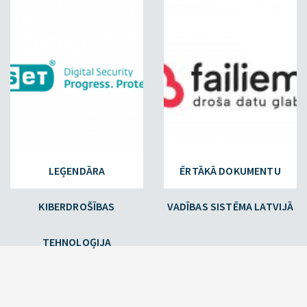
ESET.LV
FAILIEM.LV
LEĢENDĀRA
ĒRTĀKĀ DOKUMENTU
KIBERDROŠĪBAS
VADĪBAS SISTĒMA LATVIJĀ
TEHNOLOĢIJA