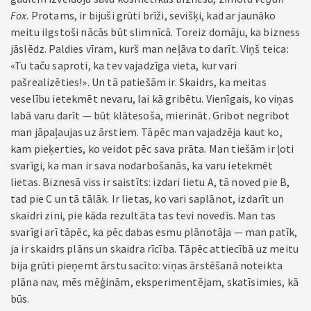
Fox
. Protams, ir bijuši grūti brīži, sevišķi, kad ar jaunāko
meitu ilgstoši nācās būt slimnīcā. Toreiz domāju, ka bizness
jāslēdz. Paldies vīram, kurš man neļāva to darīt. Viņš teica:
«Tu taču saproti, ka tev vajadzīga vieta, kur vari
pašrealizēties!». Un tā patiešām ir. Skaidrs, ka meitas
veselību ietekmēt nevaru, lai kā gribētu. Vienīgais, ko viņas
labā varu darīt — būt klātesoša, mierināt. Gribot negribot
man jāpaļaujas uz ārstiem. Tāpēc man vajadzēja kaut ko,
kam pieķerties, ko veidot pēc sava prāta. Man tiešām ir ļoti
svarīgi, ka man ir sava nodarbošanās, ka varu ietekmēt
lietas. Biznesā viss ir saistīts: izdari lietu A, tā noved pie B,
tad pie C un tā tālāk. Ir lietas, ko vari saplānot, izdarīt un
skaidri zini, pie kāda rezultāta tas tevi novedīs. Man tas
svarīgi arī tāpēc, ka pēc dabas esmu plānotāja — man patīk,
ja ir skaidrs plāns un skaidra rīcība. Tāpēc attiecībā uz meitu
bija grūti pieņemt ārstu sacīto: viņas ārstēšanā noteikta
plāna nav, mēs mēģinām, eksperimentējam, skatīsimies, kā
būs.