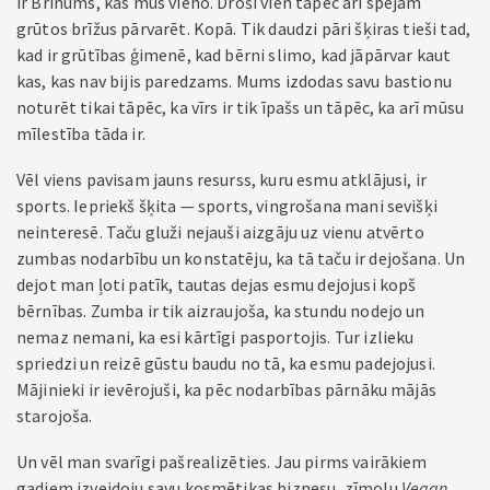
ir Brīnums, kas mūs vieno. Droši vien tāpēc arī spējam
grūtos brīžus pārvarēt. Kopā. Tik daudzi pāri šķiras tieši tad,
kad ir grūtības ģimenē, kad bērni slimo, kad jāpārvar kaut
kas, kas nav bijis paredzams. Mums izdodas savu bastionu
noturēt tikai tāpēc, ka vīrs ir tik īpašs un tāpēc, ka arī mūsu
mīlestība tāda ir.
Vēl viens pavisam jauns resurss, kuru esmu atklājusi, ir
sports. Iepriekš šķita — sports, vingrošana mani sevišķi
neinteresē. Taču gluži nejauši aizgāju uz vienu atvērto
zumbas nodarbību un konstatēju, ka tā taču ir dejošana. Un
dejot man ļoti patīk, tautas dejas esmu dejojusi kopš
bērnības. Zumba ir tik aizraujoša, ka stundu nodejo un
nemaz nemani, ka esi kārtīgi pasportojis. Tur izlieku
spriedzi un reizē gūstu baudu no tā, ka esmu padejojusi.
Mājinieki ir ievērojuši, ka pēc nodarbības pārnāku mājās
starojoša.
Un vēl man svarīgi pašrealizēties. Jau pirms vairākiem
gadiem izveidoju savu kosmētikas biznesu, zīmolu
Vegan