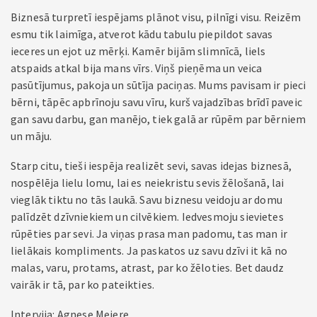
Biznesā turpretī iespējams plānot visu, pilnīgi visu. Reizēm
esmu tik laimīga, atverot kādu tabulu piepildot savas
ieceres un ejot uz mērķi. Kamēr bijām slimnīcā, liels
atspaids atkal bija mans vīrs. Viņš pieņēma un veica
pasūtījumus, pakoja un sūtīja paciņas. Mums pavisam ir pieci
bērni, tāpēc apbrīnoju savu vīru, kurš vajadzības brīdī paveic
gan savu darbu, gan manējo, tiek galā ar rūpēm par bērniem
un māju.
Starp citu, tieši iespēja realizēt sevi, savas idejas biznesā,
nospēlēja lielu lomu, lai es neiekristu sevis žēlošanā, lai
vieglāk tiktu no tās laukā. Savu biznesu veidoju ar domu
palīdzēt dzīvniekiem un cilvēkiem. Iedvesmoju sievietes
rūpēties par sevi. Ja viņas prasa man padomu, tas man ir
lielākais kompliments. Ja paskatos uz savu dzīvi it kā no
malas, varu, protams, atrast, par ko žēloties. Bet daudz
vairāk ir tā, par ko pateikties.
Intervija: Agnese Meiere