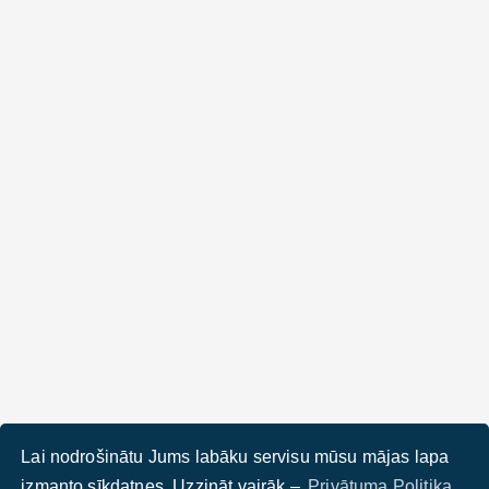
Lai nodrošinātu Jums labāku servisu mūsu mājas lapa
izmanto sīkdatnes. Uzzināt vairāk –
Privātuma Politika