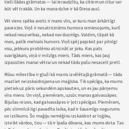
tieši šādas grāmatas — lai ieraudzītu, ka citiem un citur var
būt vēl trakāk. Un ka mana dzīve ir kā Dieva ausī.
Vēl viens spēka avots ir mans vīrs, ar kuru man ārkārtīgi
paveicies. Viņš ir nesatricināms humora iemiesojums, kurš
nekad neuzvelkas, nekad nav dusmīgs. Valdim, tāpat kā
man, patīk melnais humors. Viņš spēj pajokot par pilnīgi
visu, jebkuru problēmu atrisināt ar joku. Kas pats
svarīgākais, viņā ir milzīgs miers. Tāds miers, kas ļauj
izpausties manai vētrai un nekad tādu pašu nesacelt pretī.
Mūsu mīlestība ir gluži kā manis izvēlētajā grāmatā — tāda
mazliet neizskaidrojama un maģiska. Tik spēcīga, ka mums
pietiek uz pāris sekundēm apskauties, un es jau pārņemu
vīra mieru. Un viņš, piemēram, uzsūc manas galvassāpes.
Bijušas reizes, kad galvassāpes ir ļoti spēcīgas. Piemēram,
pēc slimnīcā ilgi pavadīta laika, kad ir šausmīgs nogurums
un izsīkums. Šo maģiju nemēģinu izskaidrot ar loģiku,
izteikt vārdos, ticu — tā ir īpaša dāvana, kas mums dota. Tas