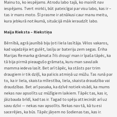
Mainu to, ko iespējams. Atrodu labo tajā, ko mainīt nav
iespējams. Tvert mirkli, būt pateicīgai par visu labo, kas ir –
tas ir mans moto. Šī prasme ir atnākusi caur manu meitu,
kura jebkurā notikumā, situācijā māk ieraudzīt labo.
Maija Rieksta – Riekstiņa
Bērnībā, agrā jaunībā biju ļoti liela lasītāja. Vēlos vakaros,
kad vajadzēja iet gulēt, lasīju ar bateriju zem segas. Ēriha
Marijas Remarka grāmata
Trīs draugi
man ir īpaša tāpēc, ka
tā bija pirmā pieaugušo grāmata, kuru man savulaik
mamma iedeva lasīt. Bet arī tāpēc, ka stāsts par trim
draugiem ir tik dziļš, ka palicis atmiņā uz mūžu. Tas runā par
to, ka ir liela, skaista mīlestība, liela, skaista draudzība vai
draudzības. Bet arī pasaka, ka dzīvē notiek visādi, ka mums
nekas nav apsolīts uz mūžīgiem laikiem. Tāpēc tas, kas ir,
jāizbauda brīdī, kad tas ir. Tagad to spēju attiecināt arī uz
savu dzīvi — nekas nav apsolīts. Nekas nav tā, kā tu esi
sacerējies, ka būs. Tāpēc jāņem no šodienas tas, kas ir.