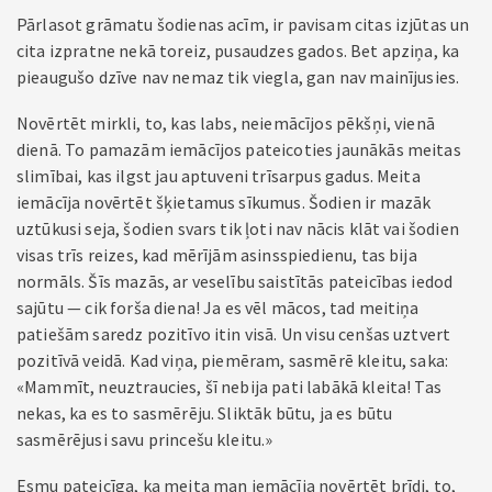
Pārlasot grāmatu šodienas acīm, ir pavisam citas izjūtas un
cita izpratne nekā toreiz, pusaudzes gados. Bet apziņa, ka
pieaugušo dzīve nav nemaz tik viegla, gan nav mainījusies.
Novērtēt mirkli, to, kas labs, neiemācījos pēkšņi, vienā
dienā. To pamazām iemācījos pateicoties jaunākās meitas
slimībai, kas ilgst jau aptuveni trīsarpus gadus. Meita
iemācīja novērtēt šķietamus sīkumus. Šodien ir mazāk
uztūkusi seja, šodien svars tik ļoti nav nācis klāt vai šodien
visas trīs reizes, kad mērījām asinsspiedienu, tas bija
normāls. Šīs mazās, ar veselību saistītās pateicības iedod
sajūtu — cik forša diena! Ja es vēl mācos, tad meitiņa
patiešām saredz pozitīvo itin visā. Un visu cenšas uztvert
pozitīvā veidā. Kad viņa, piemēram, sasmērē kleitu, saka:
«Mammīt, neuztraucies, šī nebija pati labākā kleita! Tas
nekas, ka es to sasmērēju. Sliktāk būtu, ja es būtu
sasmērējusi savu princešu kleitu.»
Esmu pateicīga, ka meita man iemācīja novērtēt brīdi, to,