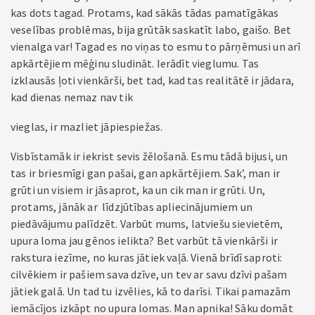
kas dots tagad. Protams, kad sākās tādas pamatīgākas
veselības problēmas, bija grūtāk saskatīt labo, gaišo. Bet
vienalga var! Tagad es no viņas to esmu to pārņēmusi un arī
apkārtējiem mēģinu sludināt. Ierādīt vieglumu. Tas
izklausās ļoti vienkārši, bet tad, kad tas realitātē ir jādara,
kad dienas nemaz nav tik
vieglas, ir mazliet jāpiespiežas.
Visbīstamāk ir iekrist sevis žēlošanā. Esmu tādā bijusi, un
tas ir briesmīgi gan pašai, gan apkārtējiem. Sak’, man ir
grūti un visiem ir jāsaprot, ka un cik man ir grūti. Un,
protams, jānāk ar līdzjūtības apliecinājumiem un
piedāvājumu palīdzēt. Varbūt mums, latviešu sievietēm,
upura loma jau gēnos ielikta? Bet varbūt tā vienkārši ir
rakstura iezīme, no kuras jātiek vaļā. Vienā brīdī saproti:
cilvēkiem ir pašiem sava dzīve, un tev ar savu dzīvi pašam
jātiek galā. Un tad tu izvēlies, kā to darīsi. Tikai pamazām
iemācījos izkāpt no upura lomas. Man apnika! Sāku domāt