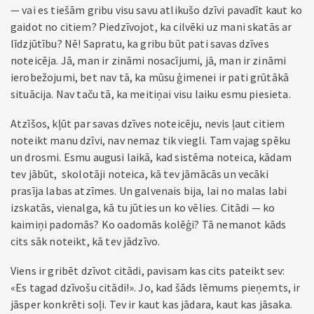
— vai es tiešām gribu visu savu atlikušo dzīvi pavadīt kaut ko
gaidot no citiem? Piedzīvojot, ka cilvēki uz mani skatās ar
līdzjūtību? Nē! Sapratu, ka gribu būt pati savas dzīves
noteicēja. Jā, man ir zināmi nosacījumi, jā, man ir zināmi
ierobežojumi, bet nav tā, ka mūsu ģimenei ir pati grūtākā
situācija. Nav taču tā, ka meitiņai visu laiku esmu piesieta.
Atzīšos, kļūt par savas dzīves noteicēju, nevis ļaut citiem
noteikt manu dzīvi, nav nemaz tik viegli. Tam vajag spēku
un drosmi. Esmu augusi laikā, kad sistēma noteica, kādam
tev jābūt, skolotāji noteica, kā tev jāmācās un vecāki
prasīja labas atzīmes. Un galvenais bija, lai no malas labi
izskatās, vienalga, kā tu jūties un ko vēlies. Citādi — ko
kaimiņi padomās? Ko oadomās kolēģi? Tā nemanot kāds
cits sāk noteikt, kā tev jādzīvo.
Viens ir gribēt dzīvot citādi, pavisam kas cits pateikt sev:
«Es tagad dzīvošu citādi!». Jo, kad šāds lēmums pieņemts, ir
jāsper konkrēti soļi. Tev ir kaut kas jādara, kaut kas jāsaka.