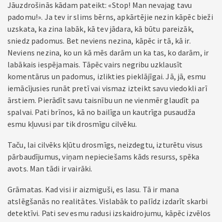
Jāuzdrošinās kādam pateikt: «Stop! Man nevajag tavu
padomu!». Ja tev ir slims bērns, apkārtējie nezin kāpēc bieži
uzskata, ka zina labāk, kā tev jādara, kā būtu pareizāk,
sniedz padomus. Bet neviens nezina, kāpēc ir tā, kā ir.
Neviens nezina, ko un kā mēs darām un ka tas, ko darām, ir
labākais iespējamais. Tāpēc vairs negribu uzklausīt
komentārus un padomus, izlikties pieklājīgai. Jā, jā, esmu
iemācījusies runāt pretī vai vismaz izteikt savu viedokli arī
ārstiem. Pierādīt savu taisnību un ne vienmēr glaudīt pa
spalvai. Pati brīnos, kā no bailīga un kautrīga pusaudža
esmu kļuvusi par tik drosmīgu cilvēku.
Taču, lai cilvēks kļūtu drosmīgs, neizdegtu, izturētu visus
pārbaudījumus, viņam nepieciešams kāds resurss, spēka
avots. Man tādi ir vairāki.
Grāmatas. Kad visi ir aizmiguši, es lasu. Tā ir mana
atslēgšanās no realitātes. Vislabāk to palīdz izdarīt skarbi
detektīvi. Pati sev esmu radusi izskaidrojumu, kāpēc izvēlos