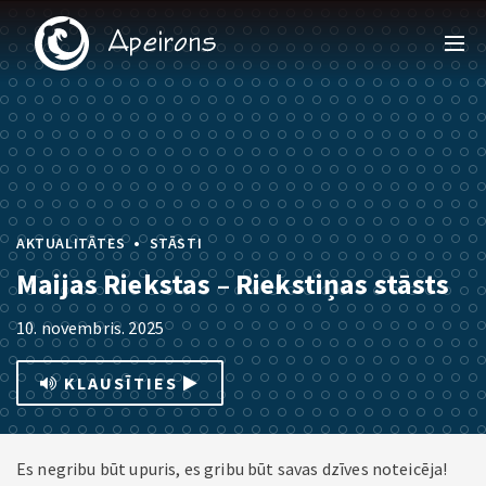
•
AKTUALITĀTES
STĀSTI
Maijas Riekstas – Riekstiņas stāsts
10. novembris. 2025
KLAUSĪTIES
Es negribu būt upuris, es gribu būt savas dzīves noteicēja!