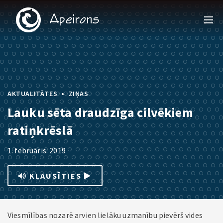
•
AKTUALITĀTES
ZIŅAS
Lauku sēta draudzīga cilvēkiem
ratiņkrēslā
1. februāris. 2019
KLAUSĪTIES
Viesmīlības nozarē arvien lielāku uzmanību pievērš vides