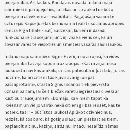
pieejamībai. Arī laukos. Kandavas novada Indānu māju
saimnieki ir parūpējušies, lai ēkas un to apkārtne būtu
pieejama cilvēkiem ar invaliditāti. Pagājušajā vasarā te
uzturējās Kapseļu ielas bērnunama (valsts sociālās aprūpes
centra Rīga filiāle - aut) audzēkņi, kuriem ir dažādi
funkcionālie traucējumi, un viņi visi kā viens cer, ka arī
šovasar varēs te viesoties un smelties vasaras sauli laukos.
Indānu māju saimniece Signe Ezeriņa novērojusi, ka vides
pieejamība Latvijā kopumā uzlabojas. «Katrā ziņā mūsu
lauku sēta nav kas unikāls, un tas patiesībā ir ļoti labi, jo tas
nozīmē, ka arī citiem tas kļuvis svarīgi un pat
pašsaprotami», stāsta Signe. Indānos tiek pievērsta
uzmanība tam, lai šeit biežāk varētu iegriezties cilvēki ar
kustību traucējumiem. «Domāju, ka viņiem tāpat kā
ikvienam un vēl jo vairāk nekā citiem gribas redzēt, kas te
notiek, tas ir – būt īstos laukos! Aplūkot dzīvnieciņus,
redzēt, kā tos baro, kā gotiņu slauc, un pieskarties tiem,
paglaudīt aitiņu, kaziņu, zirdziņu. Ir taču nesalīdzināmas