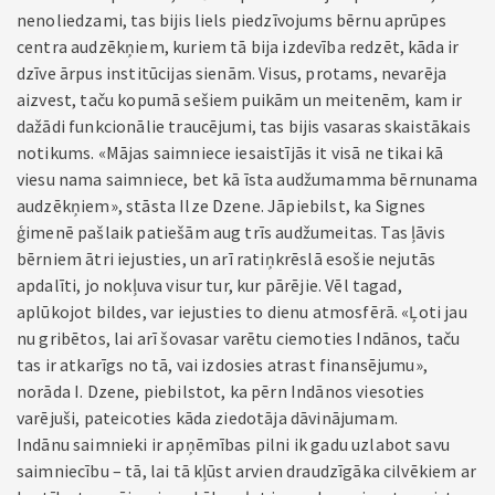
nenoliedzami, tas bijis liels piedzīvojums bērnu aprūpes
centra audzēkņiem, kuriem tā bija izdevība redzēt, kāda ir
dzīve ārpus institūcijas sienām. Visus, protams, nevarēja
aizvest, taču kopumā sešiem puikām un meitenēm, kam ir
dažādi funkcionālie traucējumi, tas bijis vasaras skaistākais
notikums. «Mājas saimniece iesaistījās it visā ne tikai kā
viesu nama saimniece, bet kā īsta audžumamma bērnunama
audzēkņiem», stāsta Ilze Dzene. Jāpiebilst, ka Signes
ģimenē pašlaik patiešām aug trīs audžumeitas. Tas ļāvis
bērniem ātri iejusties, un arī ratiņkrēslā esošie nejutās
apdalīti, jo nokļuva visur tur, kur pārējie. Vēl tagad,
aplūkojot bildes, var iejusties to dienu atmosfērā. «Ļoti jau
nu gribētos, lai arī šovasar varētu ciemoties Indānos, taču
tas ir atkarīgs no tā, vai izdosies atrast finansējumu»,
norāda I. Dzene, piebilstot, ka pērn Indānos viesoties
varējuši, pateicoties kāda ziedotāja dāvinājumam.
Indānu saimnieki ir apņēmības pilni ik gadu uzlabot savu
saimniecību – tā, lai tā kļūst arvien draudzīgāka cilvēkiem ar