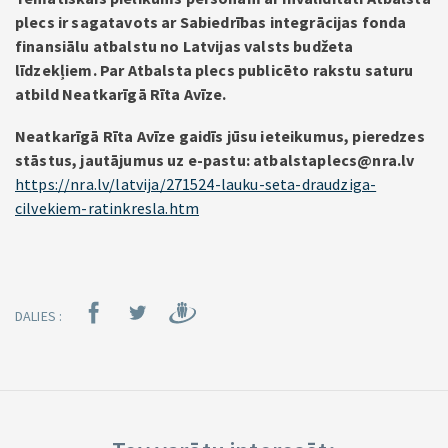
plecs ir sagatavots ar Sabiedrības integrācijas fonda
finansiālu atbalstu no Latvijas valsts budžeta
līdzekļiem. Par Atbalsta plecs publicēto rakstu saturu
atbild Neatkarīgā Rīta Avīze.
Neatkarīgā Rīta Avīze gaidīs jūsu ieteikumus, pieredzes
stāstus, jautājumus uz e-pastu: atbalstaplecs@nra.lv
https://nra.lv/latvija/271524-lauku-seta-draudziga-
cilvekiem-ratinkresla.htm
DALIES :