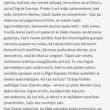
izjūtas, kad tas viss notiek dzīvajā, nevis kino vai attēlos»,
spriež Signe Ezeriņa. Prieks ir arī māju saimniekiem, kad
redz, kā bērni līksmo, tikuši laukā no ratiņkrēsla – šļūc pa
mauriņu vai pagalma smiltīm, ar rokām tajās
iegremdējoties. Saimnieki ataino lauku idilli – klāt pielec
trusīši, kurus ļauts arī pabarot ar kādu maizes vai dārzeņa
gabaliņu, tad ir laime pilnībā. Kad divi drosmīgākie garauši
cienastu paņem no rokas, kā tad dzirkstī acis bērniem!
Aizkustinoši skatīties, kā mazs puika divas dienas, acis
nenovērsis, skatās tikai uz zirgiem. Tāpat par veselu
notikumu izvēršas mazgāšanās pirtiņā. To visu Signe
pieredzējusi pati savām acīm, kad te viesojušies valsts
sociālās aprūpes centra Rīga Kapseļu filiāles audzēkņi ar
savām audzinātājām. Kā tas noticis? Tā bija filiāles
vadītājas Ilzes Dzenes ideja – atvest uz pāris dienām šurp
dažus bērnus. Signe atzīst, ka sākotnēji bija ļoti
satraukusies, kā tas būs, jo bērni ir ar dažādām veselības
problēmām, taču viss noritējis labi.
Ilze Dzene apliecina, ka šāda pieredze bijusi pirmoreiz, un