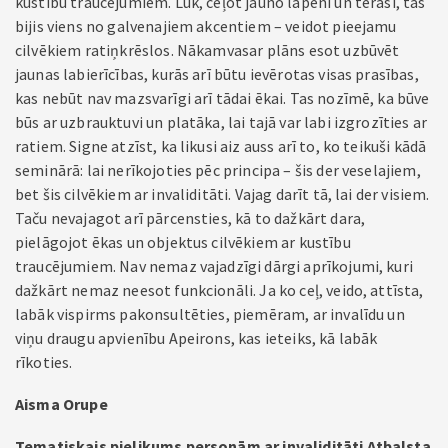
kustību traucējumiem. Lūk, ceļot jauno lapeni un terasi, tas
bijis viens no galvenajiem akcentiem – veidot pieejamu
cilvēkiem ratiņkrēslos. Nākamvasar plāns esot uzbūvēt
jaunas labierīcības, kurās arī būtu ievērotas visas prasības,
kas nebūt nav mazsvarīgi arī tādai ēkai. Tas nozīmē, ka būve
būs ar uzbrauktuvi un platāka, lai tajā var labi izgrozīties ar
ratiem. Signe atzīst, ka likusi aiz auss arī to, ko teikuši kādā
seminārā: lai nerīkojoties pēc principa – šis der veselajiem,
bet šis cilvēkiem ar invaliditāti. Vajag darīt tā, lai der visiem.
Taču nevajagot arī pārcensties, kā to dažkārt dara,
pielāgojot ēkas un objektus cilvēkiem ar kustību
traucējumiem. Nav nemaz vajadzīgi dārgi aprīkojumi, kuri
dažkārt nemaz neesot funkcionāli. Ja ko ceļ, veido, attīsta,
labāk vispirms pakonsultēties, piemēram, ar invalīdu un
viņu draugu apvienību Apeirons, kas ieteiks, kā labāk
rīkoties.
Aisma Orupe
Tematiskais pielikums personām ar invaliditāti Atbalsta