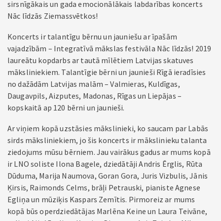
sirsnīgākais un gada emocionālākais labdarības koncerts
Nāc līdzās Ziemassvētkos!
Koncerts ir talantīgu bērnu un jauniešu ar īpašām
vajadzībām – Integratīvā mākslas festivāla Nāc līdzās! 2019
laureātu kopdarbs ar tautā mīlētiem Latvijas skatuves
māksliniekiem. Talantīgie bērni un jaunieši Rīgā ieradīsies
no dažādām Latvijas malām – Valmieras, Kuldīgas,
Daugavpils, Aizputes, Madonas, Rīgas un Liepājas –
kopskaitā ap 120 bērni un jaunieši.
Ar viņiem kopā uzstāsies mākslinieki, ko saucam par Labās
sirds māksliniekiem, jo šis koncerts ir mākslinieku talanta
ziedojums mūsu bērniem. Jau vairākus gadus ar mums kopā
ir LNO soliste Ilona Bagele, dziedātāji Andris Ērglis, Rūta
Dūduma, Marija Naumova, Goran Gora, Juris Vizbulis, Jānis
Ķirsis, Raimonds Celms, brāļi Petrauski, pianiste Agnese
Egliņa un mūziķis Kaspars Zemītis. Pirmoreiz ar mums
kopā būs operdziedātājas Marlēna Keine un Laura Teivāne,