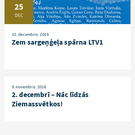
25
DEC
23. decembris. 2019
Zem sargeņģeļa spārna LTV1
9. novembris. 2018
2. decembrī – Nāc līdzās
Ziemassvētkos!