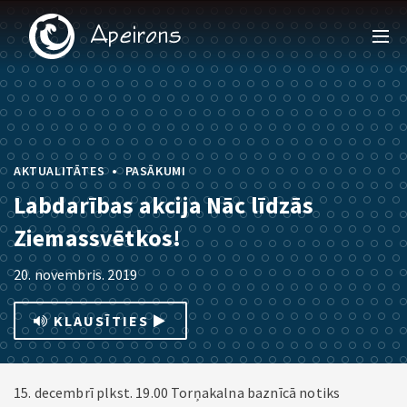
•
AKTUALITĀTES
PASĀKUMI
Labdarības akcija Nāc līdzās
Ziemassvētkos!
20. novembris. 2019
KLAUSĪTIES
15. decembrī plkst. 19.00 Torņakalna baznīcā notiks