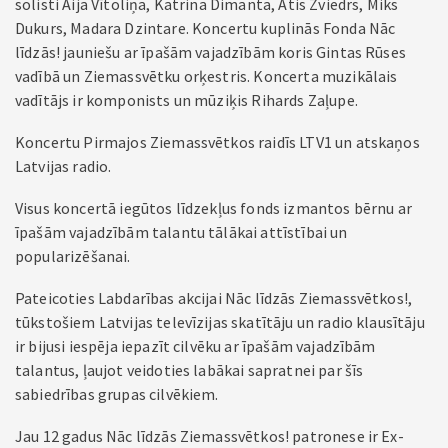
solisti Aija Vītoliņa, Katrina Dimanta, Atis Zviedrs, Miks
Dukurs, Madara Dzintare. Koncertu kuplinās Fonda Nāc
līdzās! jauniešu ar īpašām vajadzībām koris Gintas Rūses
vadībā un Ziemassvētku orķestris. Koncerta muzikālais
vadītājs ir komponists un mūziķis Rihards Zaļupe.
Koncertu Pirmajos Ziemassvētkos raidīs LTV1 un atskaņos
Latvijas radio.
Visus koncertā iegūtos līdzekļus fonds izmantos bērnu ar
īpašām vajadzībām talantu tālākai attīstībai un
popularizēšanai.
Pateicoties Labdarības akcijai Nāc līdzās Ziemassvētkos!,
tūkstošiem Latvijas televīzijas skatītāju un radio klausītāju
ir bijusi iespēja iepazīt cilvēku ar īpašām vajadzībām
talantus, ļaujot veidoties labākai sapratnei par šīs
sabiedrības grupas cilvēkiem.
Jau 12 gadus Nāc līdzās Ziemassvētkos! patronese ir Ex-