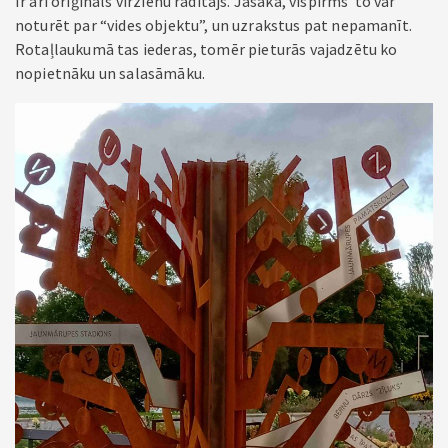
Ir arī oriģināls virzienu rādītājs. Jāsaka, vispirms to var
noturēt par “vides objektu”, un uzrakstus pat nepamanīt.
Rotaļlaukumā tas iederas, tomēr pieturās vajadzētu ko
nopietnāku un salasāmāku.