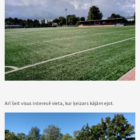
Arī šeit visus interesē vieta, kur ķeizars kājām ejot.