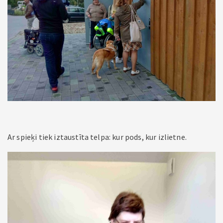
Ar spieķi tiek iztaustīta telpa: kur pods, kur izlietne.