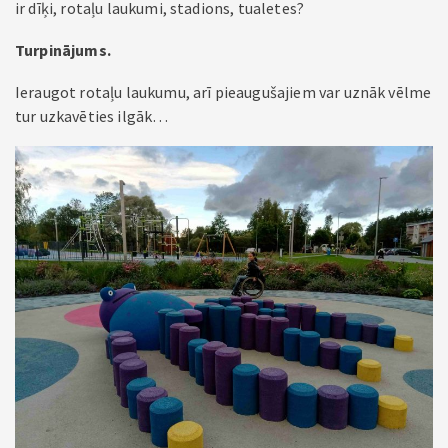
ir dīķi, rotaļu laukumi, stadions, tualetes?
Turpinājums.
Ieraugot rotaļu laukumu, arī pieaugušajiem var uznāk vēlme
tur uzkavēties ilgāk…