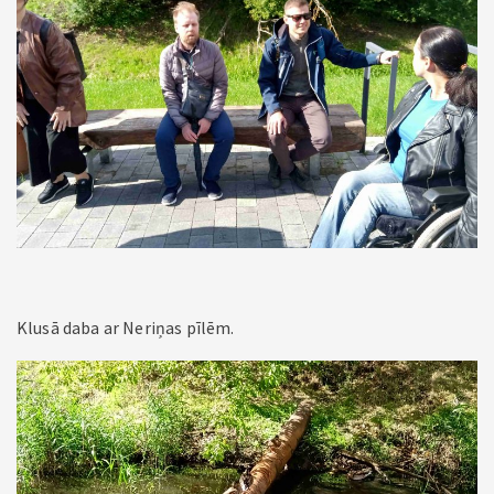
Klusā daba ar Neriņas pīlēm.