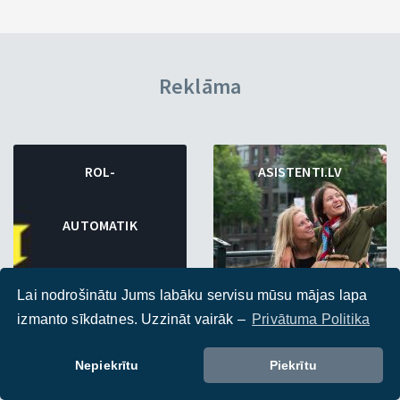
Reklāma
ROL-
ASISTENTI.LV
AUTOMATIK
Lai nodrošinātu Jums labāku servisu mūsu mājas lapa
izmanto sīkdatnes. Uzzināt vairāk –
Privātuma Politika
Nepiekrītu
Piekrītu
ROL-AUTOMATIK
WWW.ASISTENTI.LV