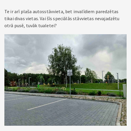
Te ir arī plaša autosstāvvieta, bet invalīdiem paredzētas
tikai divas vietas. Vai šīs speciālās stāvvietas nevajadzētu
otrā pusē, tuvāk tualetei?