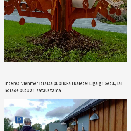
Interesi vienmēr izraisa publiskā tualete! Līga gribētu., lai
norāde būtu arī sataustāma.