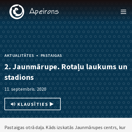
•
AKTUALITĀTES
PASTAIGAS
2. Jaunmārupe. Rotaļu laukums un
stadions
11. septembris. 2020
KLAUSĪTIES
Pastaigas otrā daļa. Kāds izskatās Jaunmārupes centrs, kur