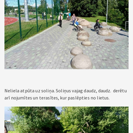
Neliela atpūta uz soliņa. Soliņus vajag daudz, daudz. derētu
arī nojumītes un terasītes, kur paslēpties no lietus.