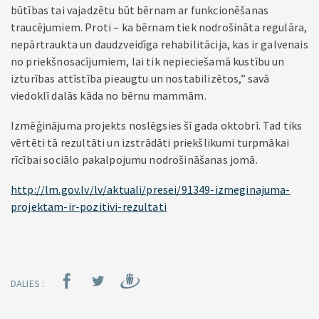
būtības tai vajadzētu būt bērnam ar funkcionēšanas
traucējumiem. Proti – ka bērnam tiek nodrošināta regulāra,
nepārtraukta un daudzveidīga rehabilitācija, kas ir galvenais
no priekšnosacījumiem, lai tik nepieciešamā kustību un
izturības attīstība pieaugtu un nostabilizētos,” savā
viedoklī dalās kāda no bērnu mammām.
Izmēģinājuma projekts noslēgsies šī gada oktobrī. Tad tiks
vērtēti tā rezultāti un izstrādāti priekšlikumi turpmākai
rīcībai sociālo pakalpojumu nodrošināšanas jomā.
http://lm.gov.lv/lv/aktuali/presei/91349-izmeginajuma-
projektam-ir-pozitivi-rezultati
DALIES :