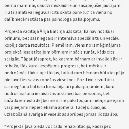
bērna mammai, daudzi neskaidrie un sasāpējušie jautājumi
ir atrisināti vai ieguvuši citu skata punktu,” tā viena no
dalībniecēm stāsta par psihologa pakalpojumu.
Projekta vadītāja Ārija Baltiņa uzskata, ka nav notikuši
brīnumi, bet sasniegtais ir intensīva speciālistu un vecāku
kopējs darba rezultāts. Piemēram, viens no izmēģinājuma
projektā iesaistītajiem bērniem ir sācis runāt, kāds cits
staigāt. Tāpat jāsaprot, ka katram bērnam ar invaliditāti ir
robeža, līdz kurai iespējams progress, bet mērķis ir
nodrošināt tādus apstākļus, lai katram bērnam būtu iespēja
pietuvoties savas robežas virsotnei. Pozitīvo rezultātu
sasniegšanā būtiska loma bija arī pakalpojumiem, kuru
nodrošināšanā iesaistītas ārstniecības personas, bet
dažādu iemeslu dēļ bērniem šie pakalpojumi nebija pieejami
vai pieejami nepietiekamā apmērā. Tādēļ situācijas
uzlabošanā svarīga ir veselības aprūpes jomas līdzdalība.
“Projekts ļāva piedzīvot tādu rehabilitāciju, kādai pēc