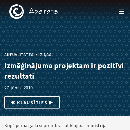
•
AKTUALITĀTES
ZIŅAS
Izmēģinājuma projektam ir pozitīvi
rezultāti
27. jūnijs. 2019
KLAUSĪTIES
Kopš pērnā gada septembra Labklājības ministrija