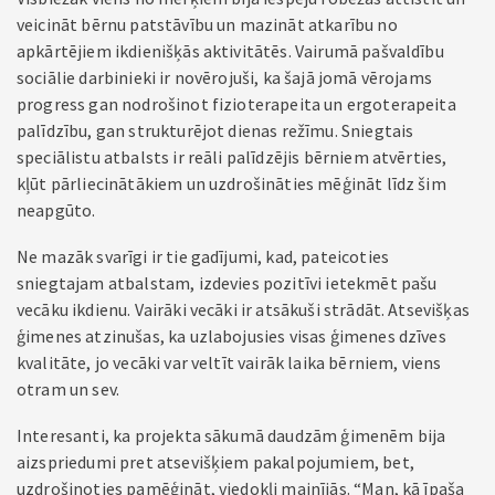
veicināt bērnu patstāvību un mazināt atkarību no
apkārtējiem ikdienišķās aktivitātēs. Vairumā pašvaldību
sociālie darbinieki ir novērojuši, ka šajā jomā vērojams
progress gan nodrošinot fizioterapeita un ergoterapeita
palīdzību, gan strukturējot dienas režīmu. Sniegtais
speciālistu atbalsts ir reāli palīdzējis bērniem atvērties,
kļūt pārliecinātākiem un uzdrošināties mēģināt līdz šim
neapgūto.
Ne mazāk svarīgi ir tie gadījumi, kad, pateicoties
sniegtajam atbalstam, izdevies pozitīvi ietekmēt pašu
vecāku ikdienu. Vairāki vecāki ir atsākuši strādāt. Atsevišķas
ģimenes atzinušas, ka uzlabojusies visas ģimenes dzīves
kvalitāte, jo vecāki var veltīt vairāk laika bērniem, viens
otram un sev.
Interesanti, ka projekta sākumā daudzām ģimenēm bija
aizspriedumi pret atsevišķiem pakalpojumiem, bet,
uzdrošinoties pamēģināt, viedokļi mainījās. “Man, kā īpaša