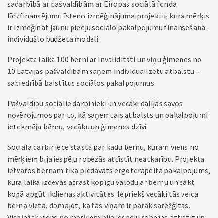
sadarbībā ar pašvaldībām ar Eiropas sociālā fonda
līdzfinansējumu īsteno izmēģinājuma projektu, kura mērķis
ir izmēģināt jaunu pieeju sociālo pakalpojumu finansēšanā -
individuālo budžeta modeli.
Projekta laikā 100 bērni ar invaliditāti un viņu ģimenes no
10 Latvijas pašvaldībām saņem individualizētu atbalstu –
sabiedrībā balstītus sociālos pakalpojumus.
Pašvaldību sociālie darbinieki un vecāki dalījās savos
novērojumos par to, kā saņemtais atbalsts un pakalpojumi
ietekmēja bērnu, vecāku un ģimenes dzīvi.
Sociālā darbiniece stāsta par kādu bērnu, kuram viens no
mērķiem bija iespēju robežās attīstīt neatkarību. Projekta
ietvaros bērnam tika piedāvāts ergoterapeita pakalpojums,
kura laikā izdevās atrast kopīgu valodu ar bērnu un sākt
kopā apgūt ikdienas aktivitātes. Iepriekš vecāki tās veica
bērna vietā, domājot, ka tās viņam ir pārāk sarežģītas.
Visbiežāk viens no mērķiem bija iespēju robežās attīstīt un