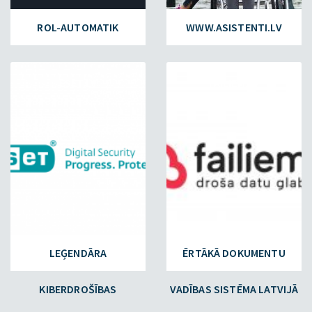
ROL-AUTOMATIK
WWW.ASISTENTI.LV
ESET.LV
FAILIEM.LV
LEĢENDĀRA
ĒRTĀKĀ DOKUMENTU
KIBERDROŠĪBAS
VADĪBAS SISTĒMA LATVIJĀ