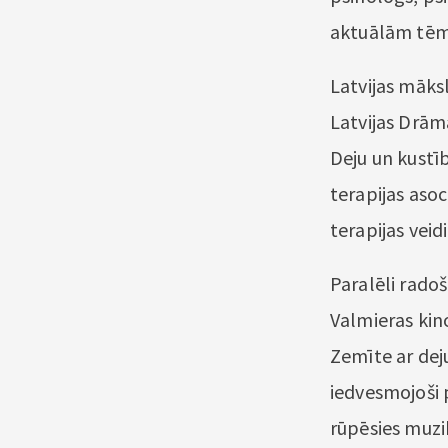
aktuālām tēm
Latvijas māksl
Latvijas Drāma
Deju un kustīb
terapijas asoc
terapijas vei
Paralēli rado
Valmieras kino
Zemīte ar dej
iedvesmojoši 
rūpēsies muzi