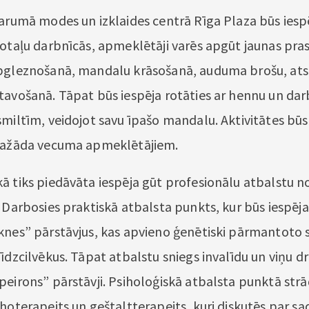
garumā modes un izklaides centrā Rīga Plaza būs iespē
rotaļu darbnīcās, apmeklētāji varēs apgūt jaunas pr
pgleznošanā, mandalu krāsošanā, auduma brošu, ats
tavošanā. Tāpat būs iespēja rotāties ar hennu un dar
smiltīm, veidojot savu īpašo mandalu. Aktivitātes būs
 dažāda vecuma apmeklētājiem.
ā tiks piedāvāta iespēja gūt profesionālu atbalstu n
 Darbosies praktiskā atbalsta punkts, kur būs iespēja
knes” pārstāvjus, kas apvieno ģenētiski pārmantoto 
īdzcilvēkus. Tāpat atbalstu sniegs invalīdu un viņu d
peirons” pārstāvji. Psiholoģiskā atbalsta punktā str
hoterapeits un geštaltterapeits, kuri diskutēs par sa