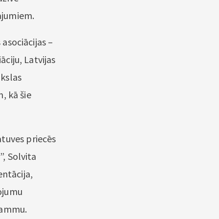
ājumiem.
 asociācijas –
āciju, Latvijas
ākslas
m, kā šie
atuves priecēs
”, Solvita
ntācija,
ņojumu
grammu.