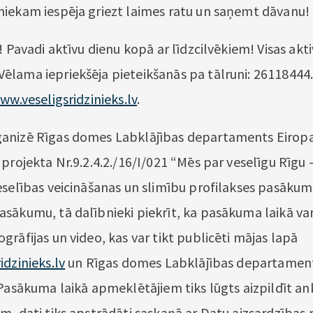
iekam iespēja griezt laimes ratu un saņemt dāvanu!
! Pavadi aktīvu dienu kopā ar līdzcilvēkiem! Visas aktiv
lama iepriekšēja pieteikšanās pa tālruni: 26118444
ww.veseligsridzinieks.lv
.
anizē Rīgas domes Labklājības departaments Eiropa
projekta Nr.9.2.4.2./16/I/021 “Mēs par veselīgu Rīgu 
eselības veicināšanas un slimību profilakses pasākumi
sākumu, tā dalībnieki piekrīt, ka pasākuma laikā var
rāfijas un video, kas var tikt publicēti mājas lapā
idzinieks.lv
un Rīgas domes Labklājības departament
 Pasākuma laikā apmeklētājiem tiks lūgts aizpildīt an
m, dati tiks apstrādāti saskaņā ar Datu aizsardzības 