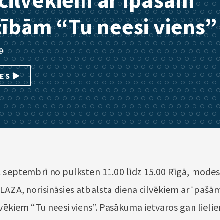
cilvēkiem ar īpašām
ībām “Tu neesi viens”
9
IES
. septembrī no pulksten 11.00 līdz 15.00 Rīgā, modes 
LAZA, norisināsies atbalsta diena cilvēkiem ar īpaš
lvēkiem “Tu neesi viens”. Pasākuma ietvaros gan lieli