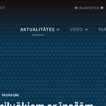
I.LV
KLAUSĪTIES
AKTUALITĀTES
VIDEO
PA
•
PASĀKUMI