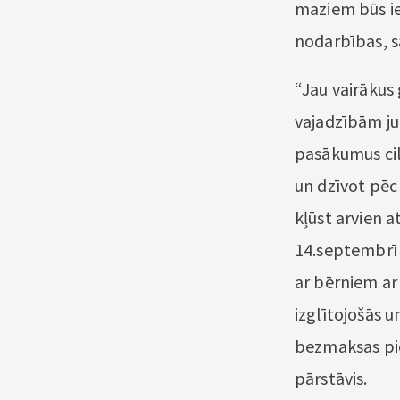
maziem būs ie
nodarbības, s
“Jau vairākus 
vajadzībām ju
pasākumus cil
un dzīvot pēc 
kļūst arvien 
14.septembrī
ar bērniem ar
izglītojošās u
bezmaksas pi
pārstāvis.