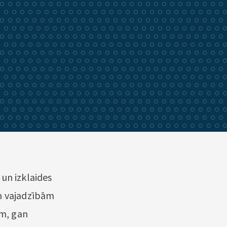
un izklaides
ām vajadzībām
em, gan