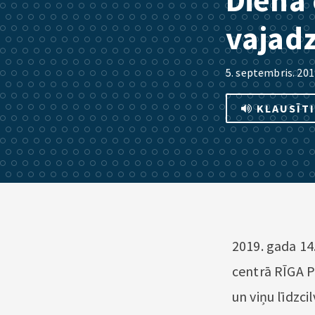
Diena 
vajadz
5. septembris. 201
KLAUSĪT
2019. gada 14
centrā RĪGA P
un viņu līdzci