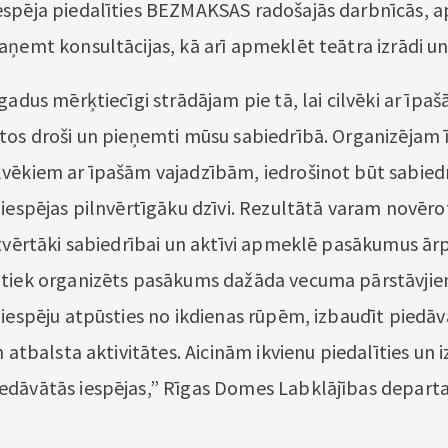
spēja piedalīties BEZMAKSAS radošajās darbnīcās, 
aņemt konsultācijas, kā arī apmeklēt teātra izrādi u
gadus mērķtiecīgi strādājam pie tā, lai cilvēki ar īpa
tos droši un pieņemti mūsu sabiedrībā. Organizējam 
vēkiem ar īpašām vajadzībām, iedrošinot būt sabiedr
iespējas pilnvērtīgāku dzīvi. Rezultātā varam novērot
atvērtāki sabiedrībai un aktīvi apmeklē pasākumus ār
 tiek organizēts pasākums dažāda vecuma pārstāvji
 iespēju atpūsties no ikdienas rūpēm, izbaudīt piedāv
n atbalsta aktivitātes. Aicinām ikvienu piedalīties un
edāvātās iespējas,” Rīgas Domes Labklājības depar