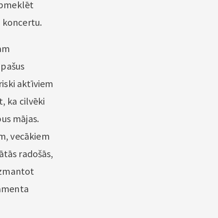
apmeklēt
n koncertu.
šām
īpašus
iski aktīviem
, ka cilvēki
pus mājas.
em, vecākiem
ātās radošās,
 izmantot
tamenta