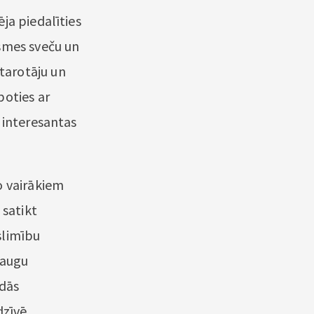
ja piedalīties
asmes sveču un
tarotāju un
boties ar
 interesantas
o vairākiem
 satikt
slimību
raugu
ādās
dzīvē