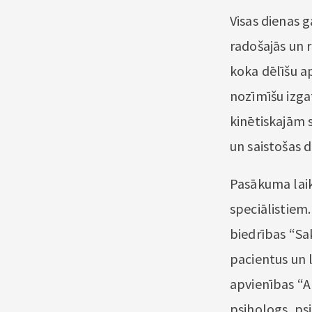
Visas dienas 
radošajās un 
koka dēlīšu a
nozīmīšu izga
kinētiskajām 
un saistošas
Pasākuma laik
speciālistiem.
biedrības “Sa
pacientus un l
apvienības “A
psihologs, psi