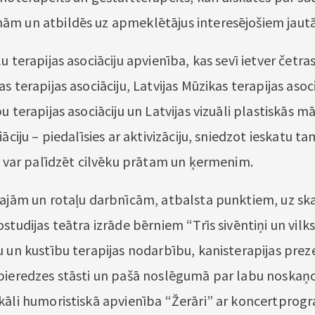
ām un atbildēs uz apmeklētājus interesējošiem jaut
u terapijas asociāciju apvienība, kas sevī ietver četras
s terapijas asociāciju, Latvijas Mūzikas terapijas asoci
u terapijas asociāciju un Latvijas vizuāli plastiskās m
iāciju – piedalīsies ar aktivizāciju, sniedzot ieskatu ta
di var palīdzēt cilvēku prātam un ķermenim.
šajām un rotaļu darbnīcām, atbalsta punktiem, uz sk
studijas teātra izrāde bērniem “Trīs sivēntiņi un vilks
u un kustību terapijas nodarbību, kanisterapijas preze
pieredzes stāsti un pašā noslēgumā par labu noska
kāli humoristiskā apvienība “Žerāri” ar koncertpro