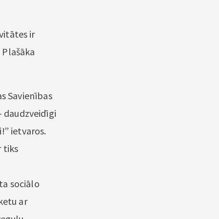
itātes ir
. Plašāka
s Savienības
– daudzveidīgi
!” ietvaros.
 tiks
a sociālo
ketu ar
regulu.