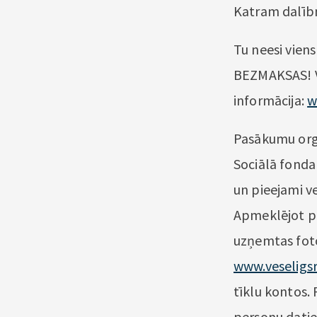
Katram dalībn
Tu neesi viens
BEZMAKSAS! Vē
informācija:
w
Pasākumu org
Sociālā fonda 
un pieejami v
Apmeklējot pa
uzņemtas fotog
www.veseligsr
tīklu kontos.
personu datie