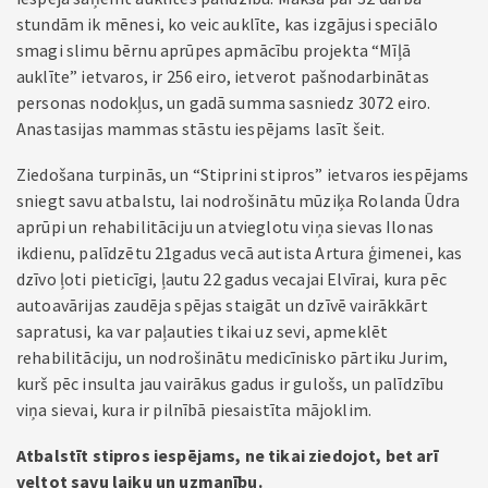
stundām ik mēnesi, ko veic auklīte, kas izgājusi speciālo
smagi slimu bērnu aprūpes apmācību projekta “Mīļā
auklīte” ietvaros, ir 256 eiro, ietverot pašnodarbinātas
personas nodokļus, un gadā summa sasniedz 3072 eiro.
Anastasijas mammas stāstu iespējams lasīt šeit.
Ziedošana turpinās, un “Stiprini stipros” ietvaros iespējams
sniegt savu atbalstu, lai nodrošinātu mūziķa Rolanda Ūdra
aprūpi un rehabilitāciju un atvieglotu viņa sievas Ilonas
ikdienu, palīdzētu 21gadus vecā autista Artura ģimenei, kas
dzīvo ļoti pieticīgi, ļautu 22 gadus vecajai Elvīrai, kura pēc
autoavārijas zaudēja spējas staigāt un dzīvē vairākkārt
sapratusi, ka var paļauties tikai uz sevi, apmeklēt
rehabilitāciju, un nodrošinātu medicīnisko pārtiku Jurim,
kurš pēc insulta jau vairākus gadus ir gulošs, un palīdzību
viņa sievai, kura ir pilnībā piesaistīta mājoklim.
Atbalstīt stipros iespējams, ne tikai ziedojot, bet arī
veltot savu laiku un uzmanību.