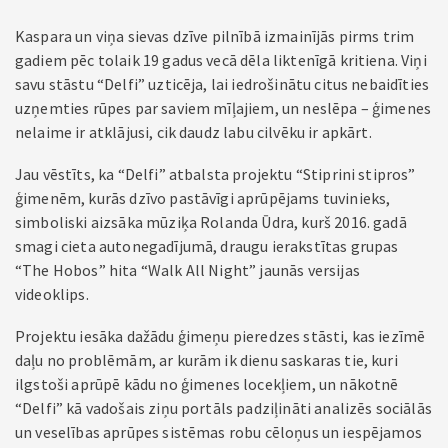
Kaspara un viņa sievas dzīve pilnībā izmainījās pirms trim
gadiem pēc tolaik 19 gadus vecā dēla liktenīgā kritiena. Viņi
savu stāstu “Delfi” uzticēja, lai iedrošinātu citus nebaidīties
uzņemties rūpes par saviem mīļajiem, un neslēpa – ģimenes
nelaime ir atklājusi, cik daudz labu cilvēku ir apkārt.
Jau vēstīts, ka “Delfi” atbalsta projektu “Stiprini stipros”
ģimenēm, kurās dzīvo pastāvīgi aprūpējams tuvinieks,
simboliski aizsāka mūziķa Rolanda Ūdra, kurš 2016. gadā
smagi cieta autonegadījumā, draugu ierakstītas grupas
“The Hobos” hita “Walk All Night” jaunās versijas
videoklips.
Projektu iesāka dažādu ģimeņu pieredzes stāsti, kas iezīmē
daļu no problēmām, ar kurām ik dienu saskaras tie, kuri
ilgstoši aprūpē kādu no ģimenes locekļiem, un nākotnē
“Delfi” kā vadošais ziņu portāls padziļināti analizēs sociālās
un veselības aprūpes sistēmas robu cēloņus un iespējamos