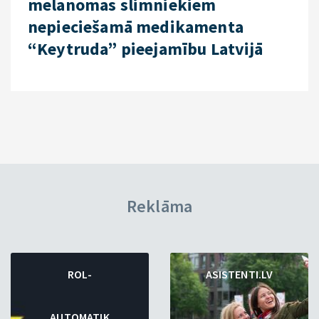
melanomas slimniekiem
nepieciešamā medikamenta
“Keytruda” pieejamību Latvijā
Reklāma
ROL-
ASISTENTI.LV
AUTOMATIK