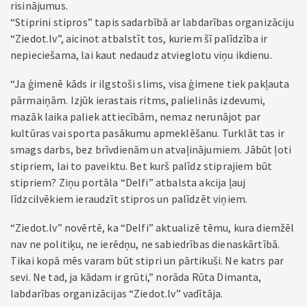
risinājumus.
“Stiprini stipros” tapis sadarbībā ar labdarības organizāciju
“Ziedot.lv”, aicinot atbalstīt tos, kuriem šī palīdzība ir
nepieciešama, lai kaut nedaudz atvieglotu viņu ikdienu.
“Ja ģimenē kāds ir ilgstoši slims, visa ģimene tiek pakļauta
pārmaiņām. Izjūk ierastais ritms, palielinās izdevumi,
mazāk laika paliek attiecībām, nemaz nerunājot par
kultūras vai sporta pasākumu apmeklēšanu. Turklāt tas ir
smags darbs, bez brīvdienām un atvaļinājumiem. Jābūt ļoti
stipriem, lai to paveiktu. Bet kurš palīdz stiprajiem būt
stipriem? Ziņu portāla “Delfi” atbalsta akcija ļauj
līdzcilvēkiem ieraudzīt stipros un palīdzēt viņiem.
“Ziedot.lv” novērtē, ka “Delfi” aktualizē tēmu, kura diemžēl
nav ne politiķu, ne ierēdņu, ne sabiedrības dienaskārtībā.
Tikai kopā mēs varam būt stipri un pārtikuši. Ne katrs par
sevi. Ne tad, ja kādam ir grūti,” norāda Rūta Dimanta,
labdarības organizācijas “Ziedot.lv” vadītāja.