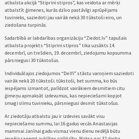
atbalsta akcijā “Stiprini stipros”, kas veidota ar mērķi
atbalstīt ģimenes, kurās dzīvo pastāvīgi aprūpējams
tuvinieks, saziedoti jau vairāk nekā 30 tūkstoši eiro, un
ziedošana turpinās.
Sadarbībā ar labdarības organizāciju “Ziedot.lv” tapušais
atbalsta projekts “Stiprini stipros” tika uzsākts 14.
decembrī, un trešdien, 19. decembrī, ziedojumu kopsumma
pārsniegusi 30 tūkstošus.
Individuālajos ziedojumos “Delfi” stāstu varoņiem saziedoti
vairāk nekā 20 tūkstoši. tūkstoši, bet summa, ko būs
iespējams izmantot, palīdzot vairākiem desmitiem citu
ģimeņu apmaksāt izdevumus, kas nepieciešami kopjot
smagi slimu tuvinieku, pārsniegusi desmit tūkstošus.
Ar ziedotāju atbalstu jau ir izdevies savākt visu
nepieciešamo summu, lai 16 gadus vecās Anastasijas
mammai Janīnai gadu vismaz vienu dienu nedēļā būtu
iespēja saņemt auklītes palīdzību. Maksa par 32 darba