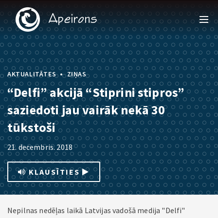
•
AKTUALITĀTES
ZIŅAS
“Delfi” akcijā “Stiprini stipros”
saziedoti jau vairāk nekā 30
tūkstoši
21. decembris. 2018
KLAUSĪTIES
Nepilnas nedēļas laikā Latvijas vadošā medija "Delfi"