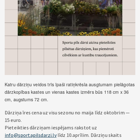
Katru dārziņu veidos trīs īpaši ratiņkrēsla ausgtumam pielāgotas
dārzkopības kastes un vienas kastes izmērs būs 118 cm x 36
cm, augstums 72 cm.
Dārziņa īres cena uz visu sezonu no maija līdz oktobrim —
15 euro.
Pieteikties dārziņam iespējams rakstot uz
info@sportapilsdarzi.lv
līdz 10.aprīlim. Dārziņu skaits