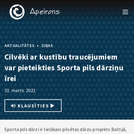
•
AKTUALITĀTES
ZIŅAS
Cilvēki ar kustību traucējumiem
var pieteikties Sporta pils dārziņu
īrei
31. marts. 2021
KLAUSĪTIES
Sporta pils dārzi ir lielākais pilsētas dārzu projekts Baltijā,