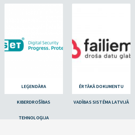
ESET.LV
FAILIEM.LV
LEĢENDĀRA
ĒRTĀKĀ DOKUMENTU
KIBERDROŠĪBAS
VADĪBAS SISTĒMA LATVIJĀ
TEHNOLOĢIJA