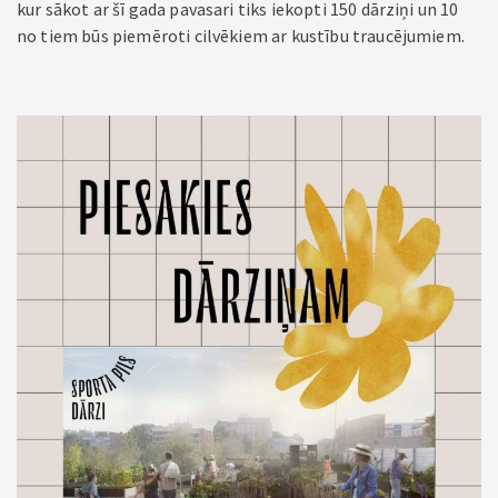
kur sākot ar šī gada pavasari tiks iekopti 150 dārziņi un 10
no tiem būs piemēroti cilvēkiem ar kustību traucējumiem.