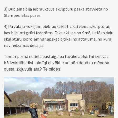
3) Dubļaina bija iebrauktuve skulptūru parka stāvvietā no
Slampes ielas puses.
4) Pa zālāju riskējām piebraukt klāt tikai vienai skulptūrai,
kas bija ļoti grūti izdarāms. Faktiski tas nozīmē, lielāko daļu
skulptūru joprojām var apskatīt tikai no attāluma, no kura
nav redzamas detaļas.
Tomēr pirmā nelielā pastaiga pa tuvāko apkārtni izdevās.
izskatās divi laimīgi cilvēki, kuri pēc daudzu mēneša
Kā
gūsta izkļuvuši ārā? Te bildes!