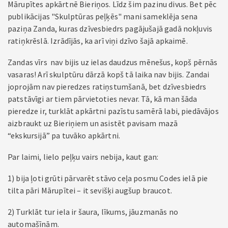
Mārupītes apkārtnē Bieriņos. Līdz šim pazinu divus. Bet pēc
publikācijas "Skulptūras peļķēs" mani sameklēja sena
paziņa Zanda, kuras dzīvesbiedrs pagājušajā gadā nokļuvis
ratiņkrēslā. Izrādījās, ka arī viņi dzīvo šajā apkaimē.
Zandas vīrs nav bijis uz ielas daudzus mēnešus, kopš pērnās
vasaras! Arī skulptūru dārzā kopš tā laika nav bijis. Zandai
joprojām nav pieredzes ratiņstumšanā, bet dzīvesbiedrs
patstāvīgi ar tiem pārvietoties nevar. Tā, kā man šāda
pieredze ir, turklāt apkārtni pazīstu samērā labi, piedāvājos
aizbraukt uz Bieriņiem un asistēt pavisam mazā
“ekskursijā” pa tuvāko apkārtni.
Par laimi, lielo peļķu vairs nebija, kaut gan:
1) bija ļoti grūti pārvarēt stāvo ceļa posmu Codes ielā pie
tilta pāri Mārupītei – it sevišķi augšup braucot.
2) Turklāt tur iela ir šaura, līkums, jāuzmanās no
automašīnām.