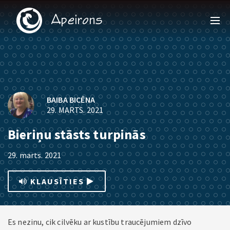
BAIBA BICĒNA
29. MARTS. 2021
Bieriņu stāsts turpinās
29. marts. 2021
KLAUSĪTIES
Es nezinu, cik cilvēku ar kustību traucējumiem dzīvo