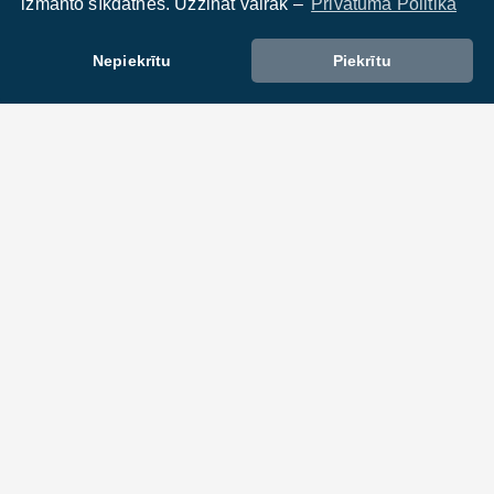
izmanto sīkdatnes. Uzzināt vairāk –
Privātuma Politika
Nepiekrītu
Piekrītu