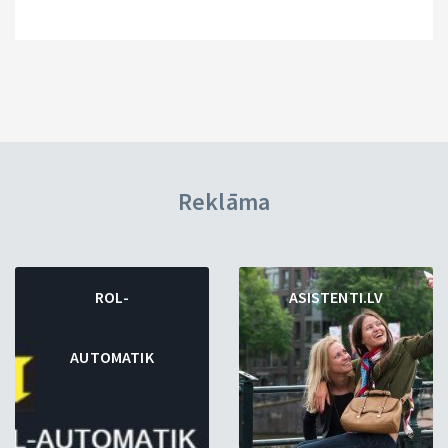
Reklāma
ROL-
ASISTENTI.LV
AUTOMATIK