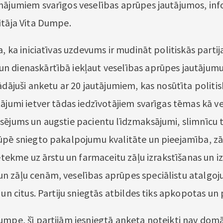
nājumiem svarīgos veselības aprūpes jautājumos, in
ītāja Vita Dumpe.
a, ka iniciatīvas uzdevums ir mudināt politiskās partij
 dienaskārtībā iekļaut veselības aprūpes jautājumu
ādājuši anketu ar 20 jautājumiem, kas nosūtīta politi
tājumi ietver tādas iedzīvotājiem svarīgas tēmas kā v
sējums un augstie pacientu līdzmaksājumi, slimnīcu t
ūpē sniegto pakalpojumu kvalitāte un pieejamība, zā
ietekme uz ārstu un farmaceitu zāļu izrakstīšanas un 
 zāļu cenām, veselības aprūpes speciālistu atalgo
 un citus. Partiju sniegtās atbildes tiks apkopotas un
umpe, šī partijām iesniegtā anketa noteikti nav dom