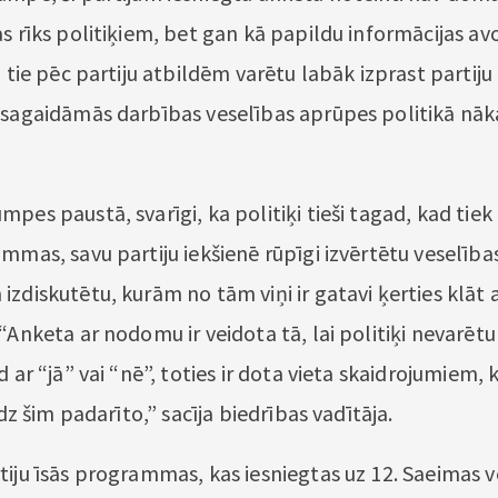
s rīks politiķiem, bet gan kā papildu informācijas av
i tie pēc partiju atbildēm varētu labāk izprast partiju
 sagaidāmās darbības veselības aprūpes politikā nā
pes paustā, svarīgi, ka politiķi tieši tagad, kad tiek
ammas, savu partiju iekšienē rūpīgi izvērtētu veselība
izdiskutētu, kurām no tām viņi ir gatavi ķerties klāt
“Anketa ar nodomu ir veidota tā, lai politiķi nevarētu
d ar “jā” vai “nē”, toties ir dota vieta skaidrojumiem, 
īdz šim padarīto,” sacīja biedrības vadītāja.
tiju īsās programmas, kas iesniegtas uz 12. Saeimas 