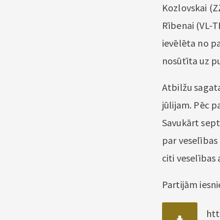
Kozlovskai (
Rībenai (VL-TB
ievēlēta no p
nosūtīta uz p
Atbilžu sagata
jūlijam. Pēc 
Savukārt sept
par veselības
citi veselības
Partijām iesni
ht