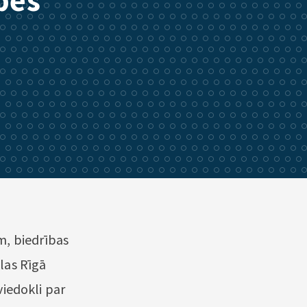
pes
m, biedrības
las Rīgā
viedokli par