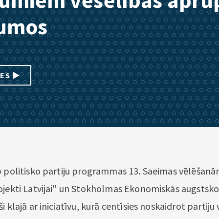
jumiem veselības aprū
jumos
IES
p politisko partiju programmas 13. Saeimas vēlēšanā
ojekti Latvijai" un Stokholmas Ekonomiskās augstsko
i klajā ar iniciatīvu, kurā centīsies noskaidrot partiju 