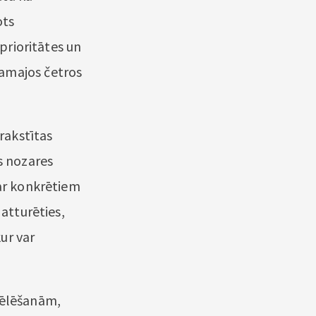
ots
 prioritātes un
kamajos četros
 rakstītas
s nozares
 ar konkrētiem
 atturēties,
kur var
vēlēšanām,