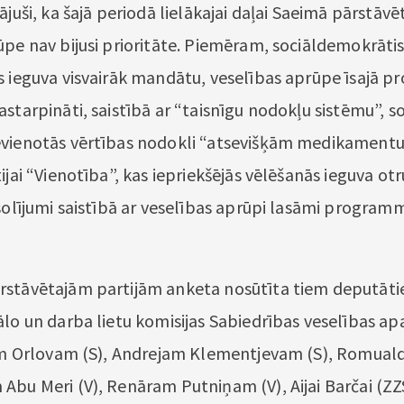
ājuši, ka šajā periodā lielākajai daļai Saeimā pārstāvē
pe nav bijusi prioritāte. Piemēram, sociāldemokrātisk
s ieguva visvairāk mandātu, veselības aprūpe īsajā
starpināti, saistībā ar “taisnīgu nodokļu sistēmu”, s
evienotās vērtības nodokli “atsevišķām medikament
ijai “Vienotība”, kas iepriekšējās vēlēšanās ieguva otr
 solījumi saistībā ar veselības aprūpi lasāmi program
stāvētajām partijām anketa nosūtīta tiem deputāti
ālo un darba lietu komisijas Sabiedrības veselības ap
ijam Orlovam (S), Andrejam Klementjevam (S), Romu
Abu Meri (V), Renāram Putniņam (V), Aijai Barčai (ZZS