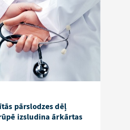
ītās pārslodzes dēļ
rūpē izsludina ārkārtas