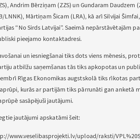
ZZS), Andrim Bērziņam (ZZS) un Gundaram Daudzem (Z
/LNNK), Mārtiņam Šicam (LRA), kā arī Silvijai Šimfai,
artijas “No Sirds Latvijai”. Saeimā nepārstāvētajām p
ubliski pieejamo kontaktadresi.
vošanai un iesniegšanai tiks dots viens mēnesis, proti,
partiju atbilžu saņemšanas tās tiks apkopotas un publ
embrī Rīgas Ekonomikas augstskolā tiks rīkotas part
 aprūpi, kurās ar partijām tiks pārrunāti gan anketā m
 aprūpē sasāpējuši jautājumi.
egtie jautājumi apskatāmi šeit:
tp://www.veselibasprojekti.lv/upload/raksti/VPL