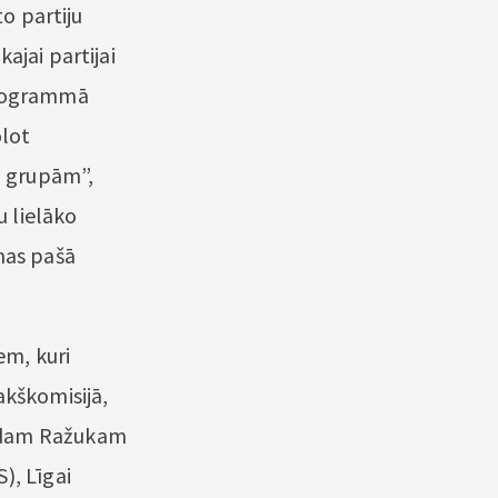
to partiju
ajai partijai
 programmā
olot
u grupām”,
u lielāko
mas pašā
em, kuri
akškomisijā,
aldam Ražukam
), Līgai