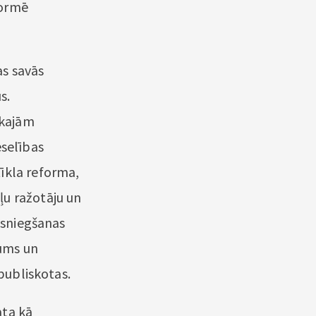
formē
as savās
s.
skajām
eselības
īkla reforma,
ļu ražotāju un
izsniegšanas
jums un
 publiskotas.
āta kā