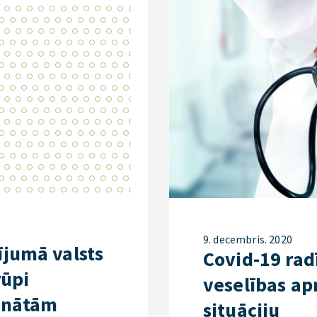
9. decembris. 2020
jumā valsts
Covid-19 rad
rūpi
veselības ap
inātām
situāciju