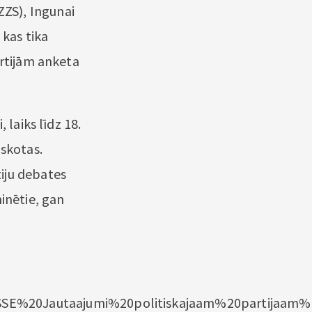
ZS), Ingunai
 kas tika
artijām anketa
 laiks līdz 18.
iskotas.
iju debates
inētie, gan
%20SSE%20Jautaajumi%20politiskajaam%20partijaa