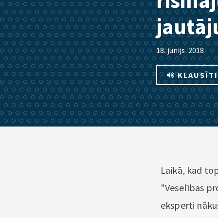
risinā
jautā
18. jūnijs. 2018
KLAUSĪT
Laikā, kad to
"Veselības pr
eksperti nākuš