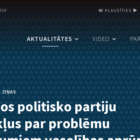
I.LV
KLAUSĪTIES
AKTUALITĀTES
VIDEO
PA
•
ZIŅAS
s politisko partiju
kļus par problēmu