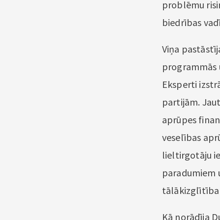
problēmu risi
biedrības vad
Viņa pastāstīj
programmās un
Eksperti izstr
partijām. Jau
aprūpes finan
veselības apr
lieltirgotāju 
paradumiem un
tālākizglītība
Kā norādīja D