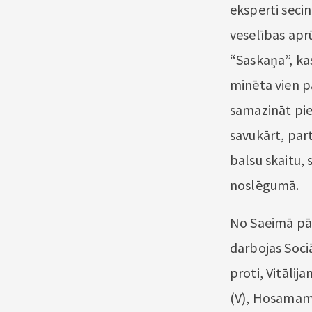
eksperti secin
veselības aprū
“Saskaņa”, ka
minēta vien pa
samazināt pi
savukārt, part
balsu skaitu,
noslēgumā.
No Saeimā pār
darbojas Soci
proti, Vitāl
(V), Hosamam 