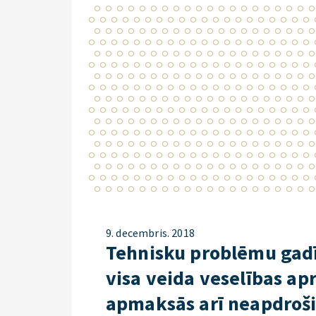
9. decembris. 2018
Tehnisku problēmu gadī
visa veida veselības ap
apmaksās arī neapdroš