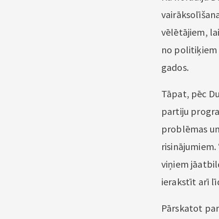
vairāksolīšana
vēlētājiem, la
no politiķiem
gados.
Tāpat, pēc Dum
partiju progr
problēmas un 
risinājumiem. 
viņiem jāatbil
ierakstīt arī l
Pārskatot par