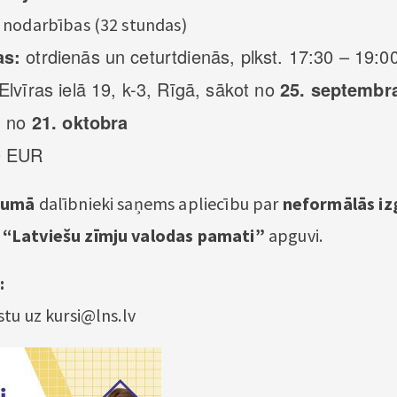
 nodarbības (32 stundas)
as:
otrdienās un ceturtdienās, plkst. 17:30 – 19:0
Elvīras ielā 19, k-3, Rīgā, sākot no
25. septembr
:
no
21. oktobra
 EUR
gumā
dalībnieki saņems apliecību par
neformālās izg
“Latviešu zīmju valodas pamati”
apguvi.
:
stu uz
kursi@lns.lv