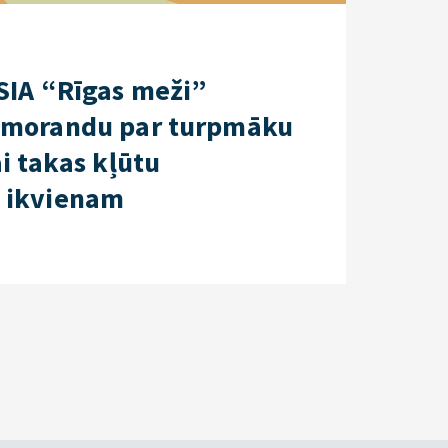
SIA “Rīgas meži”
emorandu par turpmāku
i takas kļūtu
 ikvienam