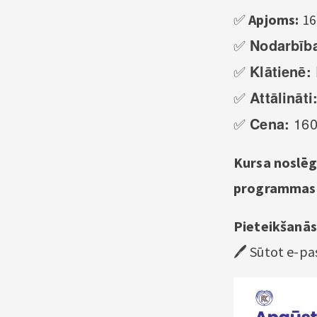
✅
Apjoms:
16
✅
Nodarbīb
✅
Klātienē:
✅
Attālināti
✅
Cena:
160
Kursa noslē
programmas 
Pieteikšanās
🖊 Sūtot e-pa