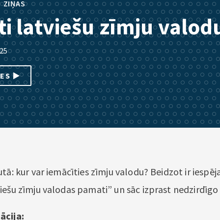
•
ZIŅAS
i latviešu zīmju valod
025
IES
tā: kur var iemācīties zīmju valodu? Beidzot ir iespēj
iešu zīmju valodas pamati” un sāc izprast nedzirdīgo
ācija: