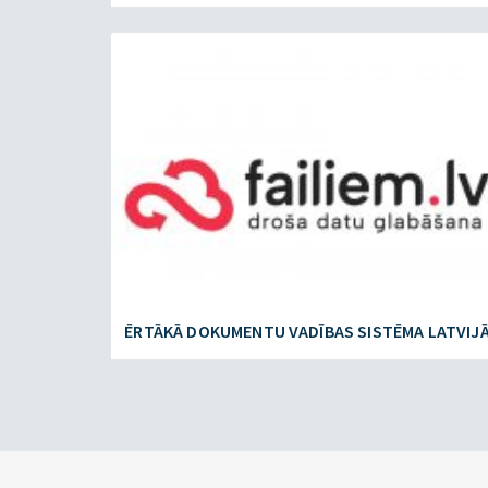
FAILIEM.LV
ĒRTĀKĀ DOKUMENTU VADĪBAS SISTĒMA LATVIJ