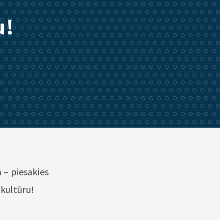
u!
a – piesakies
 kultūru!