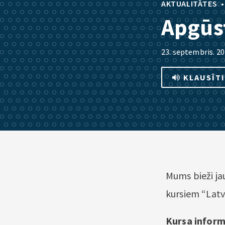
AKTUALITĀTES
Apgūst
23. septembris. 2
KLAUSĪT
Mums bieži jau
kursiem “Latv
Kursa inform