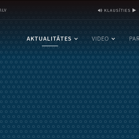
I.LV
KLAUSĪTIES
AKTUALITĀTES
VIDEO
PA