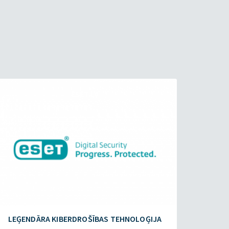
ESET.LV
LEĢENDĀRA KIBERDROŠĪBAS TEHNOLOĢIJA