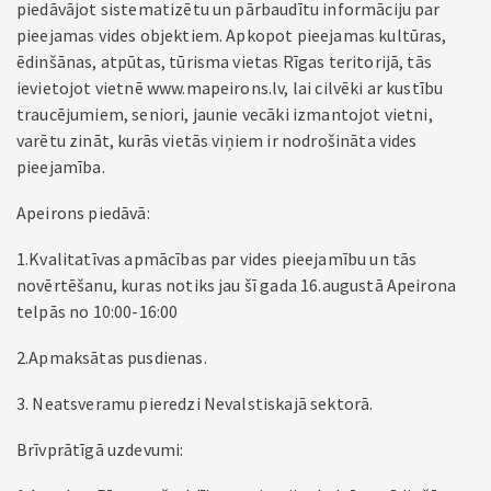
piedāvājot sistematizētu un pārbaudītu informāciju par
pieejamas vides objektiem. Apkopot pieejamas kultūras,
ēdinšānas, atpūtas, tūrisma vietas Rīgas teritorijā, tās
ievietojot vietnē www.mapeirons.lv, lai cilvēki ar kustību
traucējumiem, seniori, jaunie vecāki izmantojot vietni,
varētu zināt, kurās vietās viņiem ir nodrošināta vides
pieejamība.
Apeirons piedāvā:
1.Kvalitatīvas apmācības par vides pieejamību un tās
novērtēšanu, kuras notiks jau šī gada 16.augustā Apeirona
telpās no 10:00-16:00
2.Apmaksātas pusdienas.
3. Neatsveramu pieredzi Nevalstiskajā sektorā.
Brīvprātīgā uzdevumi: