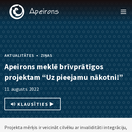
•
AKTUALITĀTES
ZIŅAS
Apeirons meklē brīvprātīgos
projektam “Uz pieejamu nākotni!”
11. augusts. 2022
KLAUSĪTIES
Projekta mērķis ir veicināt cilvēku ar invaliditāti integrāciju,