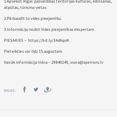
1.Apsekot Rīgas pašvaldības teritorijas kultūras, ēdinšānas,
atpūtas, tūrisma vietas.
2.Pārbaudīt to vides pieejamību.
3.Informāciju nodot Vides pieejamības ekspertam.
PIESAKIES – https://bit.ly/3Ad6qnK
Pieteikties var līdz 15.augustam
Vairāk informācija Ināra – 29840249, inara@apeirons.lv
DALIES :