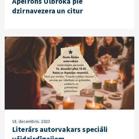
Apeirons Ulbrokā pie
dzirnavezera un citur
18. decembris. 2023
Literārs autorvakars speciāli
vājdzirdīgajiem