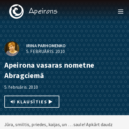
IRINA PARHOMENKO
5. FEBRUĀRIS. 2010
Apeirona vasaras nometne
Abragciemā
5. februāris. 2010
KLAUSĪTIES
Jūra, smiltis, priedes, kaijas, un … saule! Apkārt daudz