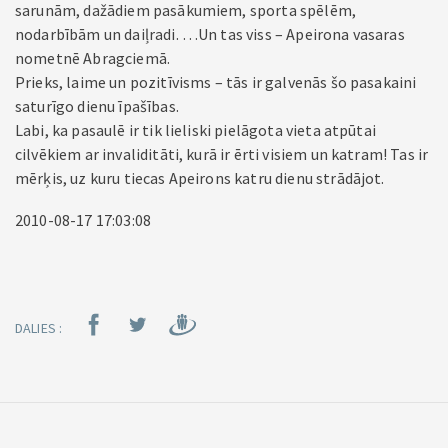
sarunām, dažādiem pasākumiem, sporta spēlēm,
nodarbībām un daiļradi. …Un tas viss – Apeirona vasaras
nometnē Abragciemā.
Prieks, laime un pozitīvisms – tās ir galvenās šo pasakaini
saturīgo dienu īpašības.
Labi, ka pasaulē ir tik lieliski pielāgota vieta atpūtai
cilvēkiem ar invaliditāti, kurā ir ērti visiem un katram! Tas ir
mērķis, uz kuru tiecas Apeirons katru dienu strādājot.
2010-08-17 17:03:08
DALIES :