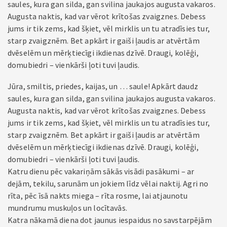
saules, kura gan silda, gan svilina jaukajos augusta vakaros.
Augusta naktis, kad var vērot krītošas zvaigznes. Debess
jums ir tik zems, kad šķiet, vēl mirklis un tu atradīsies tur,
starp zvaigznēm. Bet apkārt ir gaiši ļaudis ar atvērtām
dvēselēm un mērķtiecīgi ikdienas dzīvē. Draugi, kolēģi,
domubiedri – vienkārši ļoti tuvi ļaudis.
Jūra, smiltis, priedes, kaijas, un … saule! Apkārt daudz
saules, kura gan silda, gan svilina jaukajos augusta vakaros.
Augusta naktis, kad var vērot krītošas zvaigznes. Debess
jums ir tik zems, kad šķiet, vēl mirklis un tu atradīsies tur,
starp zvaigznēm. Bet apkārt ir gaiši ļaudis ar atvērtām
dvēselēm un mērķtiecīgi ikdienas dzīvē. Draugi, kolēģi,
domubiedri – vienkārši ļoti tuvi ļaudis.
Katru dienu pēc vakariņām sākās visādi pasākumi – ar
dejām, tekilu, sarunām un jokiem līdz vēlai naktij. Agri no
rīta, pēc īsā nakts miega – rīta rosme, lai atjaunotu
mundrumu muskuļos un locītavās.
Katra nākamā diena dot jaunus iespaidus no savstarpējām