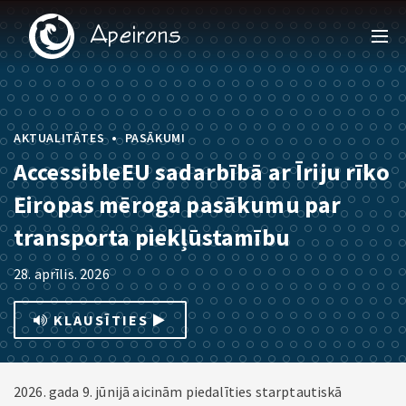
•
AKTUALITĀTES
PASĀKUMI
AccessibleEU sadarbībā ar Īriju rīko
Eiropas mēroga pasākumu par
transporta piekļūstamību
28. aprīlis. 2026
KLAUSĪTIES
2026. gada 9. jūnijā aicinām piedalīties starptautiskā