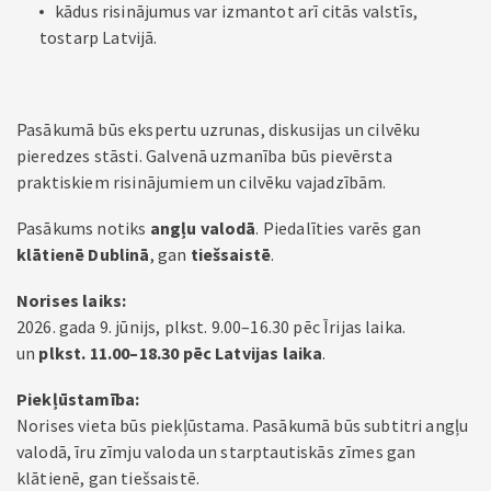
kādus risinājumus var izmantot arī citās valstīs,
tostarp Latvijā.
Pasākumā būs ekspertu uzrunas, diskusijas un cilvēku
pieredzes stāsti. Galvenā uzmanība būs pievērsta
praktiskiem risinājumiem un cilvēku vajadzībām.
Pasākums notiks
angļu valodā
. Piedalīties varēs gan
klātienē Dublinā
, gan
tiešsaistē
.
Norises laiks:
2026. gada 9. jūnijs, plkst. 9.00–16.30 pēc Īrijas laika.
un
plkst. 11.00–18.30 pēc Latvijas laika
.
Piekļūstamība:
Norises vieta būs piekļūstama. Pasākumā būs subtitri angļu
valodā, īru zīmju valoda un starptautiskās zīmes gan
klātienē, gan tiešsaistē.