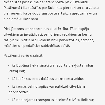
tiešsaistes pasākumā par transporta piekļūstamību.
Pasākumā tiks stāstīts par Dublinas pieredzi un citu valstu
piemēriem, kā veidot transportu ērtāku, saprotamāku un
pieejamāku ikvienam.
Piekļūstams transports nav tikai ērtība. Tā ir iespēja
cilvēkiem ar invaliditāti, senioriem, vecākiem ar bērnu
ratiņiem un citiem cilvēkiem brīvi pārvietoties, strādāt,
mācīties un piedalīties sabiedrības dzīvē.
Pasākumā varēs uzzināt:
kā Dublinā tiek risināti transporta piekļūstamības
jautājumi;
kā labāk savienot dažādus transporta veidus;
kā jaunās tehnoloģijas var palīdzēt cilvēkiem
pārvietoties;
kā nepieejams transports ietekmē cilvēku ikdienu;