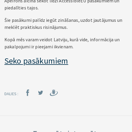
Apeirons aicina sekot līdzi AccessibleEU pasākumiem un
piedalīties tajos.
Šie pasākumi palīdz iegūt zināšanas, uzdot jautājumus un
meklēt praktiskus risinājumus.
Kopā mēs varam veidot Latviju, kurā vide, informācija un
pakalpojumi ir pieejami ikvienam.
Seko pasākumiem
DALIES :