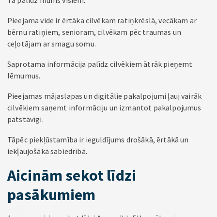
Tā palīdz mums visiem.
Pieejama vide ir ērtāka cilvēkam ratiņkrēslā, vecākam ar
bērnu ratiņiem, senioram, cilvēkam pēc traumas un
ceļotājam ar smagu somu.
Saprotama informācija palīdz cilvēkiem ātrāk pieņemt
lēmumus.
Pieejamas mājaslapas un digitālie pakalpojumi ļauj vairāk
cilvēkiem saņemt informāciju un izmantot pakalpojumus
patstāvīgi.
Tāpēc piekļūstamība ir ieguldījums drošākā, ērtākā un
iekļaujošākā sabiedrībā.
Aicinām sekot līdzi
pasākumiem