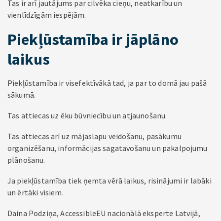
Tas ir arī jautājums par cilvēka cieņu, neatkarību un
vienlīdzīgām iespējām.
Piekļūstamība ir jāplāno
laikus
Piekļūstamība ir visefektīvākā tad, ja par to domā jau pašā
sākumā.
Tas attiecas uz ēku būvniecību un atjaunošanu.
Tas attiecas arī uz mājaslapu veidošanu, pasākumu
organizēšanu, informācijas sagatavošanu un pakalpojumu
plānošanu.
Ja piekļūstamība tiek ņemta vērā laikus, risinājumi ir labāki
un ērtāki visiem.
Daina Podziņa, AccessibleEU nacionālā eksperte Latvijā,