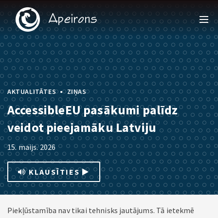
•
AKTUALITĀTES
ZIŅAS
AccessibleEU pasākumi palīdz
veidot pieejamāku Latviju
15. maijs. 2026
KLAUSĪTIES
Piekļūstamība nav tikai tehnisks jautājums. Tā ietekmē