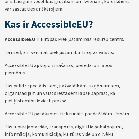
ar īslaicīgām veselības grūtībām un ikvienam, kurš ikdienā
var sastapties ar šķēršļiem.
Kas ir AccessibleEU?
AccessibleEU
ir Eiropas Piekļūstamības resursu centrs.
Tā mērķis ir veicināt piekļūstamību Eiropas valstīs.
AccessibleEU apkopo zināšanas, pieredzi un labos
piemērus.
Tas palīdz speciālistiem, pašvaldībām, uzņēmumiem,
organizācijām un valsts iestādēm labāk saprast, kā
piekļūstamību ieviest praksē.
AccessibleEU pasākumos tiek runāts par dažādām tēmām.
Tās ir pieejama vide, transports, digitālie pakalpojumi,
informācija, komunikācija, kultūras vide un cilvēku