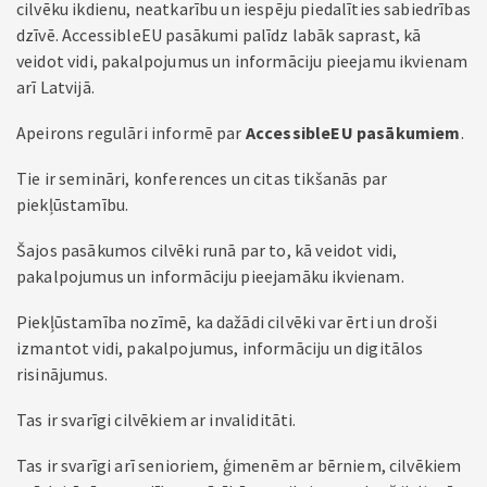
cilvēku ikdienu, neatkarību un iespēju piedalīties sabiedrības
dzīvē. AccessibleEU pasākumi palīdz labāk saprast, kā
veidot vidi, pakalpojumus un informāciju pieejamu ikvienam
arī Latvijā.
Apeirons regulāri informē par
AccessibleEU pasākumiem
.
Tie ir semināri, konferences un citas tikšanās par
piekļūstamību.
Šajos pasākumos cilvēki runā par to, kā veidot vidi,
pakalpojumus un informāciju pieejamāku ikvienam.
Piekļūstamība nozīmē, ka dažādi cilvēki var ērti un droši
izmantot vidi, pakalpojumus, informāciju un digitālos
risinājumus.
Tas ir svarīgi cilvēkiem ar invaliditāti.
Tas ir svarīgi arī senioriem, ģimenēm ar bērniem, cilvēkiem