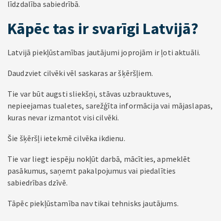
līdzdalība sabiedrībā.
Kāpēc tas ir svarīgi Latvijā?
Latvijā piekļūstamības jautājumi joprojām ir ļoti aktuāli.
Daudzviet cilvēki vēl saskaras ar šķēršļiem.
Tie var būt augsti sliekšņi, stāvas uzbrauktuves,
nepieejamas tualetes, sarežģīta informācija vai mājaslapas,
kuras nevar izmantot visi cilvēki.
Šie šķēršļi ietekmē cilvēka ikdienu.
Tie var liegt iespēju nokļūt darbā, mācīties, apmeklēt
pasākumus, saņemt pakalpojumus vai piedalīties
sabiedrības dzīvē.
Tāpēc piekļūstamība nav tikai tehnisks jautājums.