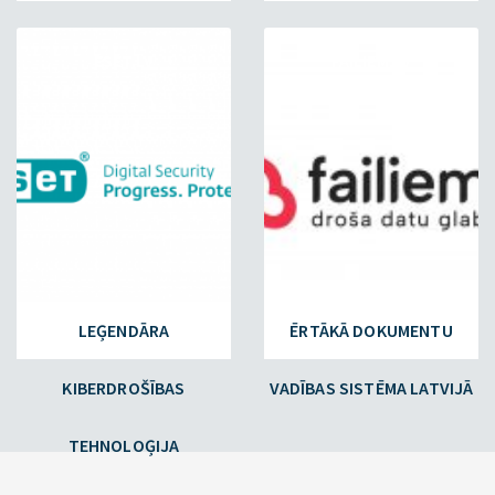
ESET.LV
FAILIEM.LV
LEĢENDĀRA
ĒRTĀKĀ DOKUMENTU
KIBERDROŠĪBAS
VADĪBAS SISTĒMA LATVIJĀ
TEHNOLOĢIJA