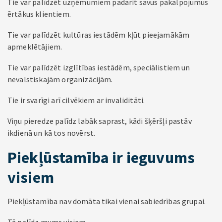
Tie var palīdzēt uzņēmumiem padarīt savus pakalpojumus
ērtākus klientiem.
Tie var palīdzēt kultūras iestādēm kļūt pieejamākām
apmeklētājiem.
Tie var palīdzēt izglītības iestādēm, speciālistiem un
nevalstiskajām organizācijām.
Tie ir svarīgi arī cilvēkiem ar invaliditāti.
Viņu pieredze palīdz labāk saprast, kādi šķēršļi pastāv
ikdienā un kā tos novērst.
Piekļūstamība ir ieguvums
visiem
Piekļūstamība nav domāta tikai vienai sabiedrības grupai.