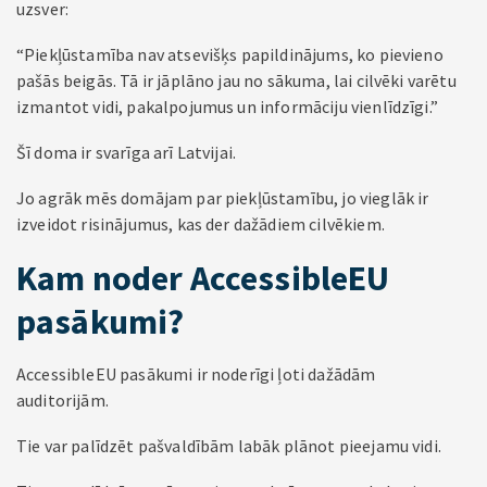
uzsver:
“Piekļūstamība nav atsevišķs papildinājums, ko pievieno
pašās beigās. Tā ir jāplāno jau no sākuma, lai cilvēki varētu
izmantot vidi, pakalpojumus un informāciju vienlīdzīgi.”
Šī doma ir svarīga arī Latvijai.
Jo agrāk mēs domājam par piekļūstamību, jo vieglāk ir
izveidot risinājumus, kas der dažādiem cilvēkiem.
Kam noder AccessibleEU
pasākumi?
AccessibleEU pasākumi ir noderīgi ļoti dažādām
auditorijām.
Tie var palīdzēt pašvaldībām labāk plānot pieejamu vidi.