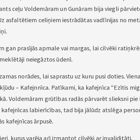
ants ceļu Voldemāram un Gunāram bija viegli pārviet
Uz asfaltētiem celiņiem iestrādātas vadlīnijas no metā
ņi.
 gan prasījās apmale vai margas, lai cilvēki ratiņkrē
meklētāji neiegāztos ūdenī.
dzamas norādes, lai saprastu uz kuru pusi doties. Vie
 kļūdu – Kafejnnīca. Patīkami, ka kafejnīca “Ezītis mig
rkā. Voldemāram grūtības radās pārvarēt slieksni pie 
kafejnīcas labierīcības, tad bija jālūdz atslēga pers
ās kafejnīcas ārpusē.
ieri, kurus varēja arī izmantot cilvēki ar invaliditāti.