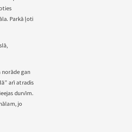
oties
la. Parkā ļoti
slā,
na norāde gan
lā” arī atradis
ieejas durvīm.
onālam, jo