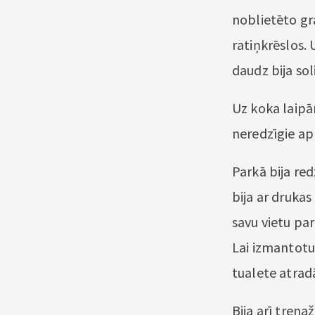
noblietēto gr
ratiņkrēslos. 
daudz bija soli
Uz koka laipām
neredzīgie ap
Parkā bija re
bija ar drukas
savu vietu pa
Lai izmantotu 
tualete atrad
Bija arī trenaž