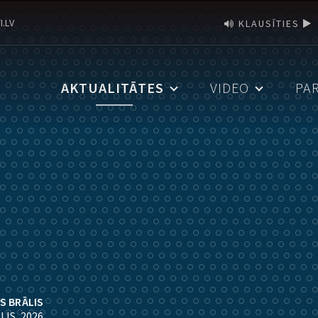
I.LV
KLAUSĪTIES
AKTUALITĀTES
VIDEO
PA
S BRĀLIS
IJS. 2026