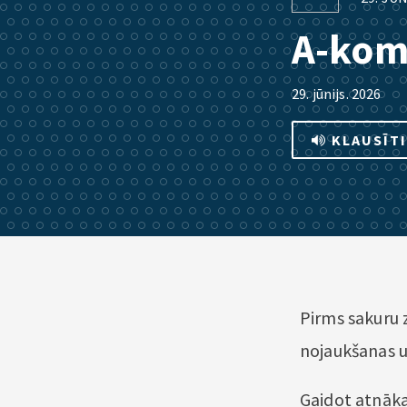
A-kom
29. jūnijs. 2026
KLAUSĪT
Pirms sakuru 
nojaukšanas 
Gaidot atnākam