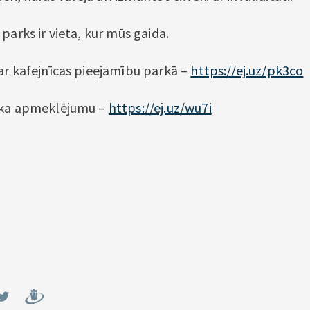
parks ir vieta, kur mūs gaida.
ar kafejnīcas pieejamību parkā –
https://ej.uz/pk3co
rka apmeklējumu –
https://ej.uz/wu7i