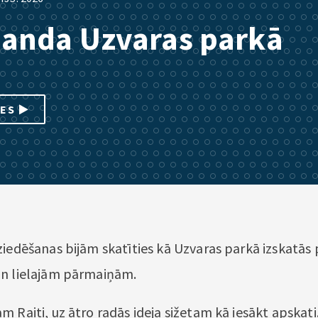
anda Uzvaras parkā
IES
ziedēšanas bijām skatīties kā Uzvaras parkā izskatās
un lielajām pārmaiņām.
 Raiti, uz ātro radās ideja sižetam kā iesākt apskati