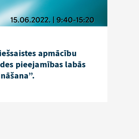
iešsaistes apmācību
des pieejamības labās
ināšana”.