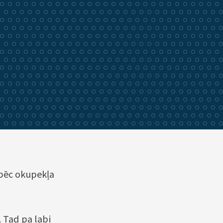
 pēc okupekļa
. Tad pa labi