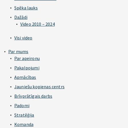
Spēka lauks
Dažādi
Video 2010 – 2024
Visi video
Par mums
Par apeironu
Pakalpojumi
Apmācības
Jauniešu kopienas centrs
Brīvprātīgais darbs
Padomi
Stratēģija
Komanda