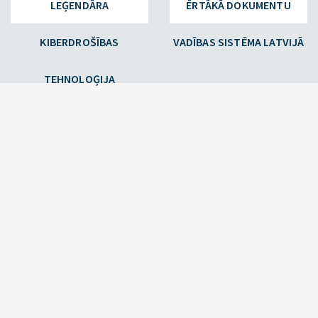
LEĢENDĀRA
ĒRTĀKĀ DOKUMENTU
KIBERDROŠĪBAS
VADĪBAS SISTĒMA LATVIJĀ
TEHNOLOĢIJA