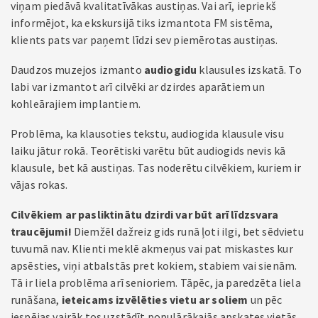
viņam piedāvā kvalitatīvākas austiņas. Vai arī, iepriekš
informējot, ka ekskursijā tiks izmantota FM sistēma,
klients pats var paņemt līdzi sev piemērotas austiņas.
Daudzos muzejos izmanto
audiogidu
klausules izskatā. To
labi var izmantot arī cilvēki ar dzirdes aparātiem un
kohleārajiem implantiem.
Problēma, ka klausoties tekstu, audiogida klausule visu
laiku jātur rokā. Teorētiski varētu būt audiogids nevis kā
klausule, bet kā austiņas. Tas noderētu cilvēkiem, kuriem ir
vājas rokas.
Cilvēkiem ar pasliktinātu dzirdi var būt arī līdzsvara
traucējumi!
Diemžēl dažreiz gids runā ļoti ilgi, bet sēdvietu
tuvumā nav. Klienti meklē akmeņus vai pat miskastes kur
apsēsties, viņi atbalstās pret kokiem, stabiem vai sienām.
Tā ir liela problēma arī senioriem. Tāpēc, ja paredzēta liela
runāšana,
ieteicams izvēlēties vietu ar soliem
un pēc
iespējas vairāk tos uzstādīt populārākajās apskates vietās.