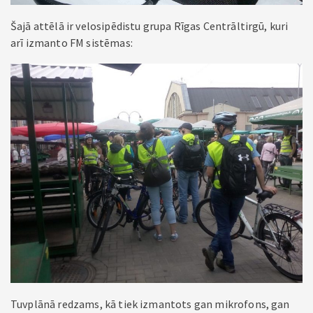
Šajā attēlā ir velosipēdistu grupa Rīgas Centrāltirgū, kuri
arī izmanto FM sistēmas:
Tuvplānā redzams, kā tiek izmantots gan mikrofons, gan