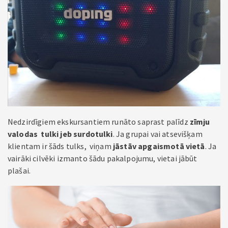
Nedzirdīgiem ekskursantiem runāto saprast palīdz
zīmju
valodas tulki jeb surdotulki
. Ja grupai vai atsevišķam
klientam ir šāds tulks, viņam
jāstāv apgaismotā vietā
. Ja
vairāki cilvēki izmanto šādu pakalpojumu, vietai jābūt
plašai.