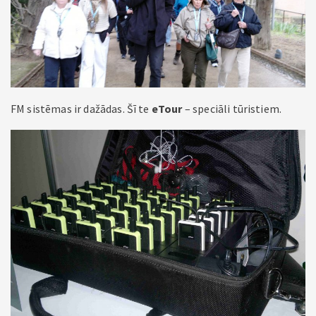
FM sistēmas ir dažādas. Šī te
eTour
– speciāli tūristiem.