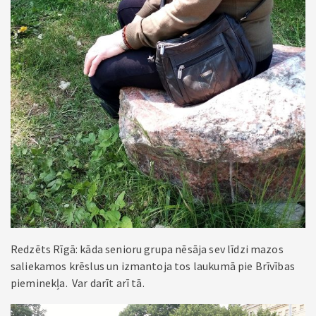
Redzēts Rīgā: kāda senioru grupa nēsāja sev līdzi mazos
saliekamos krēslus un izmantoja tos laukumā pie Brīvības
pieminekļa. Var darīt arī tā.