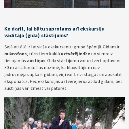
Ko darīt, lai būtu saprotams arī ekskursiju
vadītāja (gida) stāstījums?
Šajā attēlā ir latviešu ekskursantu grupa Spānijā. Gidam ir
mikrofons
, tūristiem kaklā
uztvērējierīce
un vienreiz
lietojamās
austiņas
. Gida stāstījumu var uztvert aptuveni
30 m attālumā. Tas nozīmē, ka klausītājiem nav
jādrūzmējas apkārt gidam, viņi var brīvi staigāt un apskatīt
eksponātus. Pēc ekskursijas uztvērējierīci atdod gidam, bet
austiņas var izmest vai paturēt.