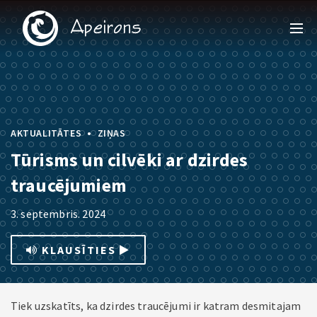
•
AKTUALITĀTES
ZIŅAS
Tūrisms un cilvēki ar dzirdes
traucējumiem
3. septembris. 2024
KLAUSĪTIES
Tiek uzskatīts, ka dzirdes traucējumi ir katram desmitajam