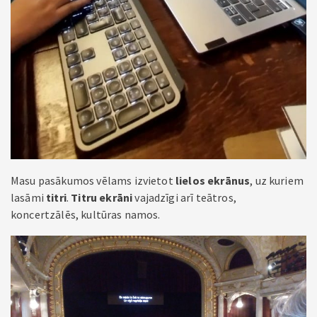
Masu pasākumos vēlams izvietot
lielos ekrānus
, uz kuriem
lasāmi
titri
.
Titru ekrāni
vajadzīgi arī teātros,
koncertzālēs, kultūras namos.