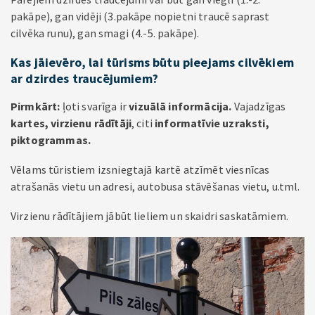
pakāpe), gan vidēji (3.pakāpe nopietni traucē saprast
cilvēka runu), gan smagi (4.-5. pakāpe).
Kas jāievēro, lai tūrisms būtu pieejams cilvēkiem
ar dzirdes traucējumiem?
Pirmkārt:
ļoti svarīga ir
vizuālā informācija.
Vajadzīgas
kartes, virzienu rādītāji
, citi
informatīvie uzraksti,
piktogrammas.
Vēlams tūristiem izsniegtajā kartē atzīmēt viesnīcas
atrašanās vietu un adresi, autobusa stāvēšanas vietu, u.tml.
Virzienu rādītājiem jābūt lieliem un skaidri saskatāmiem.