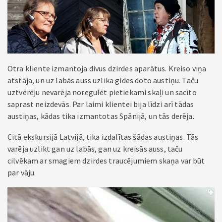
Otra kliente izmantoja divus dzirdes aparātus. Kreiso viņa
atstāja, un uz labās auss uzlika gides doto austiņu. Taču
uztvērēju nevarēja noregulēt pietiekami skaļi un sacīto
saprast neizdevās. Par laimi klientei bija līdzi arī tādas
austiņas, kādas tika izmantotas Spānijā, un tās derēja.
Citā ekskursijā Latvijā, tika izdalītas šādas austiņas. Tās
varēja uzlikt gan uz labās, gan uz kreisās auss, taču
cilvēkam ar smagiem dzirdes traucējumiem skaņa var būt
par vāju.