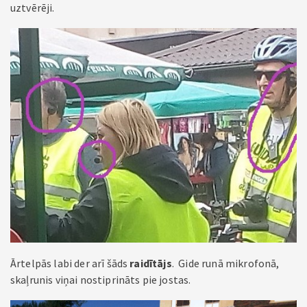
uztvērēji.
Ārtelpās labi der arī šāds
raidītājs
. Gide runā mikrofonā,
skaļrunis viņai nostiprināts pie jostas.