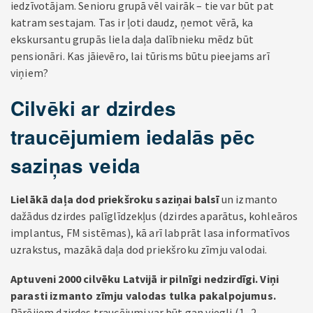
iedzīvotājam. Senioru grupā vēl vairāk – tie var būt pat
katram sestajam. Tas ir ļoti daudz, ņemot vērā, ka
ekskursantu grupās liela daļa dalībnieku mēdz būt
pensionāri. Kas jāievēro, lai tūrisms būtu pieejams arī
viņiem?
Cilvēki ar dzirdes
traucējumiem iedalās pēc
saziņas veida
Lielākā daļa dod priekšroku saziņai balsī
un izmanto
dažādus dzirdes palīglīdzekļus (dzirdes aparātus, kohleāros
implantus, FM sistēmas), kā arī labprāt lasa informatīvos
uzrakstus, mazākā daļa dod priekšroku zīmju valodai.
Aptuveni 2000 cilvēku Latvijā ir pilnīgi nedzirdīgi. Viņi
parasti izmanto zīmju valodas tulka pakalpojumus.
Pārējiem dzirdes traucējumi var būt gan viegli (1.-2.