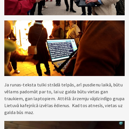
Ja runas-teksta tulki strādā telpās, arī pusdienu laikā, būtu
vēlams padomāt par to, lai uz galda būtu vietas gan
traukiem, gan laptopiem. Attēlā: ārzemju vājdzirdīgo grupa
Lietuvā kafejnīcā izvēlas ēdienus. Kad tos atnesīs, vietas uz
galda būs maz.