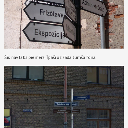
Šis nav labs piemērs. Īpaši uz šāda tumša fona.