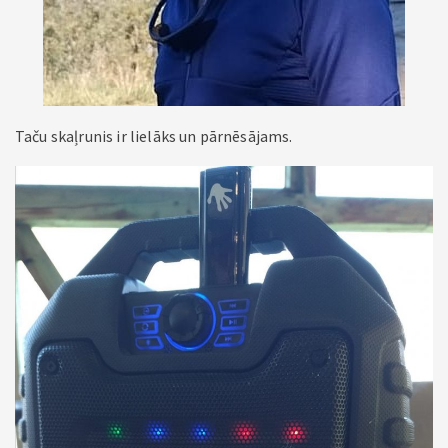
Taču skaļrunis ir lielāks un pārnēsājams.