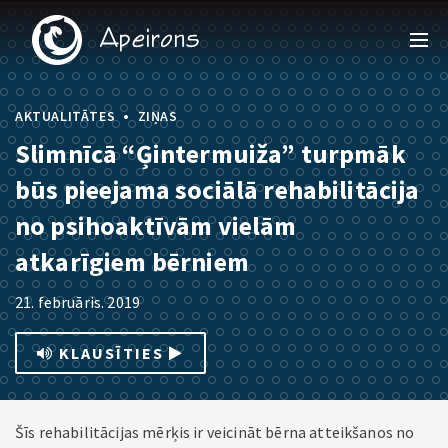
•
AKTUALITĀTES
ZIŅAS
Slimnīcā “Ģintermuiža” turpmāk
būs pieejama sociālā rehabilitācija
no psihoaktīvām vielām
atkarīgiem bērniem
21. februāris. 2019
KLAUSĪTIES
Šīs rehabilitācijas mērķis ir veicināt bērna atteikšanos no