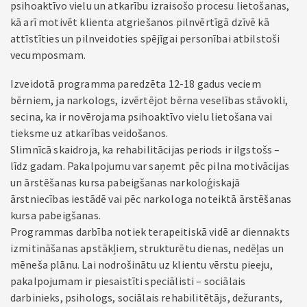
psihoaktīvo vielu un atkarību izraisošo procesu lietošanas,
kā arī motivēt klienta atgriešanos pilnvērtīgā dzīvē kā
attīstīties un pilnveidoties spējīgai personībai atbilstoši
vecumposmam.
Izveidotā programma paredzēta 12-18 gadus veciem
bērniem, ja narkologs, izvērtējot bērna veselības stāvokli,
secina, ka ir novērojama psihoaktīvo vielu lietošana vai
tieksme uz atkarības veidošanos.
Slimnīcā skaidroja, ka rehabilitācijas periods ir ilgstošs –
līdz gadam. Pakalpojumu var saņemt pēc pilna motivācijas
un ārstēšanas kursa pabeigšanas narkoloģiskajā
ārstniecības iestādē vai pēc narkologa noteiktā ārstēšanas
kursa pabeigšanas.
Programmas darbība notiek terapeitiskā vidē ar diennakts
izmitināšanas apstākļiem, strukturētu dienas, nedēļas un
mēneša plānu. Lai nodrošinātu uz klientu vērstu pieeju,
pakalpojumam ir piesaistīti speciālisti – sociālais
darbinieks, psihologs, sociālais rehabilitētājs, dežurants,