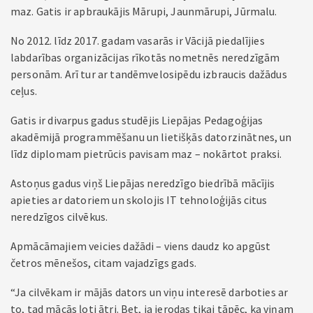
maz. Gatis ir apbraukājis Mārupi, Jaunmārupi, Jūrmalu.
No 2012. līdz 2017. gadam vasarās ir Vācijā piedalījies
labdarības organizācijas rīkotās nometnēs neredzīgām
personām. Arī tur ar tandēmvelosipēdu izbraucis dažādus
ceļus.
Gatis ir divarpus gadus studējis Liepājas Pedagoģijas
akadēmijā programmēšanu un lietišķās datorzinātnes, un
līdz diplomam pietrūcis pavisam maz – nokārtot praksi.
Astoņus gadus viņš Liepājas neredzīgo biedrībā mācījis
apieties ar datoriem un skolojis IT tehnoloģijās citus
neredzīgos cilvēkus.
Apmācāmajiem veicies dažādi – viens daudz ko apgūst
četros mēnešos, citam vajadzīgs gads.
“Ja cilvēkam ir mājās dators un viņu interesē darboties ar
to, tad mācās ļoti ātri. Bet, ja ierodas tikai tāpēc, ka viņam