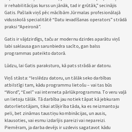
ir rehabilitācijas kurss un jānāk, tad ir grūtāk,” secinājis
Gatis. Pašlaik viņš pēc mācībām Jūrmalas profesionālajā
vidusskolā specialitātē “Datu ievadīšanas operators” strādā
praksi “Apeironā”.
Gatis ir vājdzirdīgs, taču ar modernu dzirdes aparātu viņš
labi saklausa gan sarunbiedra sacīto, gan balss
programmas pateikto datorā.
Lūdzu, lai Gatis parak­sturo, kā pats strādā ar datoru.
Viņš stāsta: “Ieslēdzu datoru, un tālāk seko darbības
atbilstīgi tam, kādu pro­grammu lietošu – vai tas būs
“Word”, “Exel” vai interneta pārlūkprogramma. To veru vaļā
un lietoju tālāk. Tā darbība jau notiek tāpat kā jebkuram
datorlietotājam, tikai atšķirība tāda, ka es neizmantoju
peli, bet zināmas taustiņu kombinācijas, un ausis,
klausoties, vai esmu izdarījis pareizi vai nepareizi.
Piemēram, ja darba devējs ir uzdevis sagatavot kādu