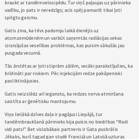
braukt ar tandēmvelosipēdu. Tur viņš paļaujas uz pārinieka
vadību, jo pats ir neredzīgs; acis spēj pamanīt tikai ļoti
spilgtu gaismu.
Gatis zina, ka tēvs padomju laikā dienējis uz
atomzemūdenēm un varbūt saņemtās radiācijas sekas
izraisījušas veselības problēmas, kas puisim sākušās jau
pusgada vecumā.
Tās ārstētas ar ļoti stiprām zālēm, vecāki parakstījušies, ka
brīdināti par riskiem. Pēc injekcijām redze pakāpeniski
pasliktinājusies.
Gatis neizslēdz arī ieganstu, ka redzes nerva atmiršana
saistīta ar ģenētisku mantojumu.
Viņa lielākā dzīves daļa ir pagājusi Liepājā, tur
tandēmbraukšanā pārinieks bija puisis no biedrības “Radi
vidi pats!”. Bet vislabākais partneris ir Gata pusbrālis
Jēkabs, kurš tagad gan studē Francijā un Latvijā uzturas