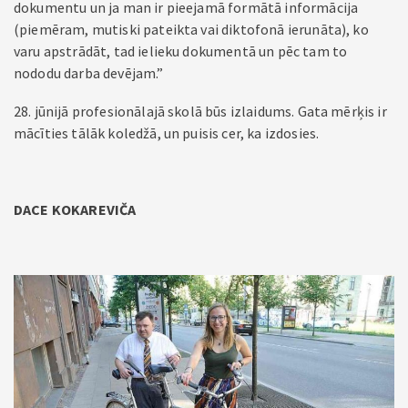
dokumentu un ja man ir pieejamā formātā informācija
(piemēram, mutiski pateikta vai diktofonā ierunāta), ko
varu apstrādāt, tad ielieku dokumentā un pēc tam to
nododu darba devējam.”
28. jūnijā profesionālajā skolā būs izlaidums. Gata mērķis ir
mācīties tālāk koledžā, un puisis cer, ka izdosies.
DACE KOKAREVIČA