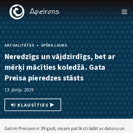
•
AKTUALITĀTES
SPĒKA LAUKS
Neredzīgs un vājdzirdīgs, bet ar
mērķi mācīties koledžā. Gata
Preisa pieredzes stāsts
13. jūnijs. 2019
KLAUSĪTIES
Gatim Preisam ir 39 gadi, viņam patīk strādāt ar datoru un