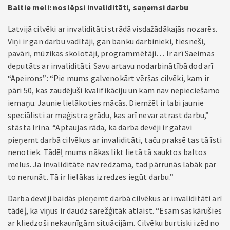
Baltie meli: noslēpsi invaliditāti, saņemsi darbu
Latvijā cilvēki ar invaliditāti strādā visdažādākajās nozarēs.
Viņi ir gan darbu vadītāji, gan banku darbinieki, tiesneši,
pavāri, mūzikas skolotāji, programmētāji… Ir arī Saeimas
deputāts ar invaliditāti. Savu artavu nodarbinātībā dod arī
“Apeirons”: “Pie mums galvenokārt vēršas cilvēki, kam ir
pāri 50, kas zaudējuši kvalifikāciju un kam nav nepieciešamo
iemaņu. Jaunie lielākoties mācās. Diemžēl ir labi jaunie
speciālisti ar maģistra grādu, kas arī nevar atrast darbu,”
stāsta Irina. “Aptaujas rāda, ka darba devēji ir gatavi
pieņemt darbā cilvēkus ar invaliditāti, taču praksē tas tā īsti
nenotiek. Tādēļ mums nākas likt lietā tā sauktos baltos
melus. Ja invaliditāte nav redzama, tad pārrunās labāk par
to nerunāt. Tā ir lielākas izredzes iegūt darbu.”
Darba devēji baidās pieņemt darbā cilvēkus ar invaliditāti arī
tādēļ, ka viņus ir daudz sarežģītāk atlaist. “Esam saskārušies
ar kliedzoši nekaunīgām situācijām. Cilvēku burtiski izēd no