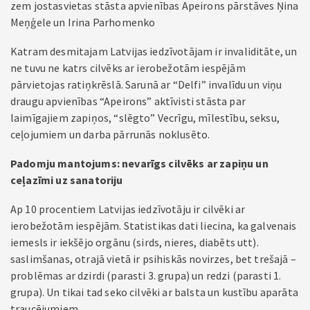
zem jostasvietas stāsta apvienības Apeirons pārstāves Ņina
Meņģele un Irina Parhomenko
Katram desmitajam Latvijas iedzīvotājam ir invaliditāte, un
ne tuvu ne katrs cilvēks ar ierobežotām iespējām
pārvietojas ratiņkrēslā. Sarunā ar “Delfi” invalīdu un viņu
draugu apvienības “Apeirons” aktīvisti stāsta par
laimīgajiem zapiņos, “slēgto” Vecrīgu, mīlestību, seksu,
ceļojumiem un darba pārrunās noklusēto.
Padomju mantojums: nevarīgs cilvēks ar zapiņu un
ceļazīmi uz sanatoriju
Ap 10 procentiem Latvijas iedzīvotāju ir cilvēki ar
ierobežotām iespējām. Statistikas dati liecina, ka galvenais
iemesls ir iekšējo orgānu (sirds, nieres, diabēts utt).
saslimšanas, otrajā vietā ir psihiskās novirzes, bet trešajā –
problēmas ar dzirdi (parasti 3. grupa) un redzi (parasti 1.
grupa). Un tikai tad seko cilvēki ar balsta un kustību aparāta
traucējumiem.