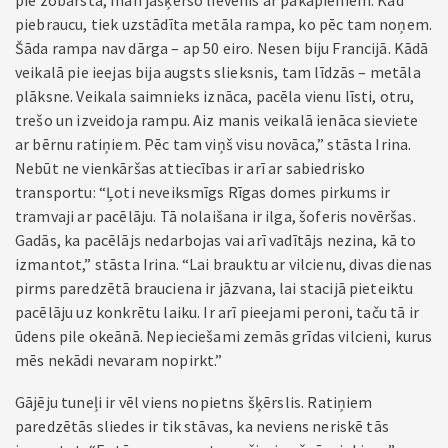
pie zobārsta, man jāšķērso lievenis ar pakāpieniem. Kad
piebraucu, tiek uzstādīta metāla rampa, ko pēc tam noņem.
Šāda rampa nav dārga – ap 50 eiro. Nesen biju Francijā. Kādā
veikalā pie ieejas bija augsts slieksnis, tam līdzās – metāla
plāksne. Veikala saimnieks iznāca, pacēla vienu līsti, otru,
trešo un izveidoja rampu. Aiz manis veikalā ienāca sieviete
ar bērnu ratiņiem. Pēc tam viņš visu novāca,” stāsta Irina.
Nebūt ne vienkāršas attiecības ir arī ar sabiedrisko
transportu: “Ļoti neveiksmīgs Rīgas domes pirkums ir
tramvaji ar pacēlāju. Tā nolaišana ir ilga, šoferis novēršas.
Gadās, ka pacēlājs nedarbojas vai arī vadītājs nezina, kā to
izmantot,” stāsta Irina. “Lai brauktu ar vilcienu, divas dienas
pirms paredzētā brauciena ir jāzvana, lai stacijā pieteiktu
pacēlāju uz konkrētu laiku. Ir arī pieejami peroni, taču tā ir
ūdens pile okeānā. Nepieciešami zemās grīdas vilcieni, kurus
mēs nekādi nevaram nopirkt.”
Gājēju tuneļi ir vēl viens nopietns šķērslis. Ratiņiem
paredzētās sliedes ir tik stāvas, ka neviens neriskē tās