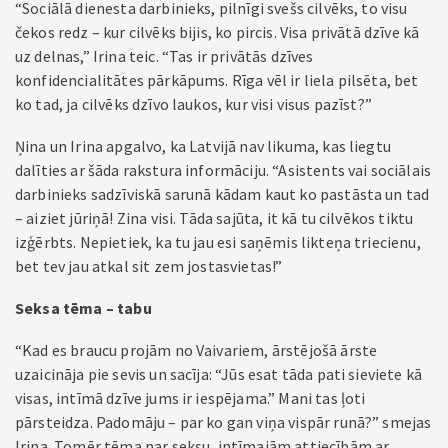
“Sociālā dienesta darbinieks, pilnīgi svešs cilvēks, to visu
čekos redz – kur cilvēks bijis, ko pircis. Visa privātā dzīve kā
uz delnas,” Irina teic. “Tas ir privātās dzīves
konfidencialitātes pārkāpums. Rīga vēl ir liela pilsēta, bet
ko tad, ja cilvēks dzīvo laukos, kur visi visus pazīst?”
Ņina un Irina apgalvo, ka Latvijā nav likuma, kas liegtu
dalīties ar šāda rakstura informāciju. “Asistents vai sociālais
darbinieks sadzīviskā sarunā kādam kaut ko pastāsta un tad
– aiziet jūriņā! Zina visi. Tāda sajūta, it kā tu cilvēkos tiktu
izģērbts. Nepietiek, ka tu jau esi saņēmis likteņa triecienu,
bet tev jau atkal sit zem jostasvietas!”
Seksa tēma – tabu
“Kad es braucu projām no Vaivariem, ārstējošā ārste
uzaicināja pie sevis un sacīja: “Jūs esat tāda pati sieviete kā
visas, intīmā dzīve jums ir iespējama.” Mani tas ļoti
pārsteidza. Padomāju – par ko gan viņa vispār runā?” smejas
Irina. Tomēr tēma par seksu, intīmajām attiecībām ar