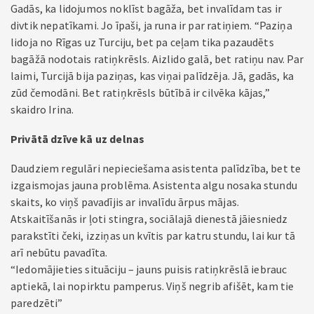
Gadās, ka lidojumos noklīst bagāža, bet invalīdam tas ir
divtik nepatīkami. Jo īpaši, ja runa ir par ratiņiem. “Paziņa
lidoja no Rīgas uz Turciju, bet pa ceļam tika pazaudēts
bagāžā nodotais ratiņkrēsls. Aizlido galā, bet ratiņu nav. Par
laimi, Turcijā bija paziņas, kas viņai palīdzēja. Jā, gadās, ka
zūd čemodāni. Bet ratiņkrēsls būtībā ir cilvēka kājas,”
skaidro Irina.
Privātā dzīve kā uz delnas
Daudziem regulāri nepieciešama asistenta palīdzība, bet te
izgaismojas jauna problēma. Asistenta algu nosaka stundu
skaits, ko viņš pavadījis ar invalīdu ārpus mājas.
Atskaitīšanās ir ļoti stingra, sociālajā dienestā jāiesniedz
parakstīti čeki, izziņas un kvītis par katru stundu, lai kur tā
arī nebūtu pavadīta.
“Iedomājieties situāciju – jauns puisis ratiņkrēslā iebrauc
aptiekā, lai nopirktu pamperus. Viņš negrib afišēt, kam tie
paredzēti”