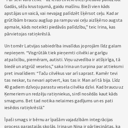
Gadās, sēžu krustojumā, gaidu mašīnu. Bieži vien kāds
apstājas un vaicā, vai nevajag palīdzēt šķērsot ceļu. Kad ar
grūtībām braucu augšup pa rampu vai ceļu aizšķērso augsta
apmale, kāds noteikti piedāvās palīdzību,” teic Irina, kas
pārvietojas ratiņkrēslā.
Un tomēr Latvijas sabiedrība invalīdus joprojām līdz galam
nepieņem. “Visgrūtāk tiek pieņemti cilvēki ar garīgu
atpalicību, piemēram, autisti. Viņu uzvedība ir atšķirīga, tā
biedē un atgrūž veselos,” saka Irina un turpina par attieksmi
pret invalīdiem: “Taču cilvēkus var arī saprast. Kamēr tevi
tas neskar, tu nevari aptvert, kas tas ir. Man arī tā bija. Līdz
40 gadiem dzīvoju parastu vesela cilvēka dzīvi. Kad braucu uz
Ķemeriem un redzēju ratiņniekus, sirdī nosēdās kaut kāds
smagums. Bet tad notika nelaimes gadījums un es pati
iesēdos ratiņkrēslā.”
Īpaši smags ir bērnu ar īpašām vajadzībām integrācijas
process parastajās skolās. Irina un Ņina ir pārliecinātas, ka