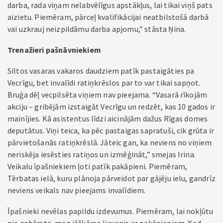
darba, rada viņam nelabvēlīgus apstākļus, lai tikai viņš pats
aizietu. Piemēram, pārceļ kvalifikācijai neatbilstošā darbā
vai uzkrauj neizpildāmu darba apjomu,” stāsta Ņina.
Trenažieri pašnāvniekiem
Siltos vasaras vakaros daudziem patīk pastaigāties pa
Vecrīgu, bet invalīdi ratiņkrēslos par to var tikai sapņot.
Bruģa dēļ vecpilsēta viņiem nav pieejama. “Vasarā rīkojām
akciju – gribējām izstaigāt Vecrīgu un redzēt, kas 10 gados ir
mainījies. Kā asistentus līdzi aicinājām dažus Rīgas domes
deputātus. Viņi teica, ka pēc pastaigas sapratuši, cik grūta ir
pārvietošanās ratiņkrēslā. Jāteic gan, ka neviens no viņiem
neriskēja iesēsties ratiņos un izmēģināt,” smejas Irina.
Veikalu īpašniekiem ļoti patīk pakāpieni. Piemēram,
Tērbatas ielā, kuru plānoja pārveidot par gājēju ielu, gandrīz
neviens veikals nav pieejams invalīdiem.
Īpašnieki nevēlas papildu izdevumus. Piemēram, lai nokļūtu