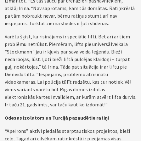
izmantot. “Es tās saucu par trenažieri pašnāvniekiem,”
atklāj Irina. “Nav saprotams, kam tās domātas. Ratiņkrēslā
pa tām nobraukt nevar, bērnu ratiņus stumt arī nav
iespējams. Turklāt ziemā sliedes ir ļoti slidenas.
Varētu šķist, ka risinājums ir speciālie lifti. Bet arī ar tiem
problēmu netrūkst. Piemēram, lifts pie universālveikala
“Stockmann” jau ir kļuvis par sava veida leģendu. Bieži
nedarbojas, lūst. Ļoti bieži liftā pulcējas klaidoņi – turpat
guļ, nokārtojas,” tā Irina. Tāda pat situācija ir ar liftu pie
Dienvidu tilta. “Iespējams, problēmu atrisinātu
videokameras. Lai policija tūlīt redzētu, kas tur notiek. Vēl
viens variants varētu būt Rīgas domes izdotas
elektroniskās kartes invalīdiem, ar kurām atvērt lifta durvis.
Ir taču 21. gadsimts, var taču kaut ko izdomāt!”
Odesas izolators un Turcijā pazaudētie ratiņi
“Apeirons” aktīvi piedalās starptautiskos projektos, bieži
ceļo. Tagad arī cilvēkam ratiņkrēslā ir pieejamas visas