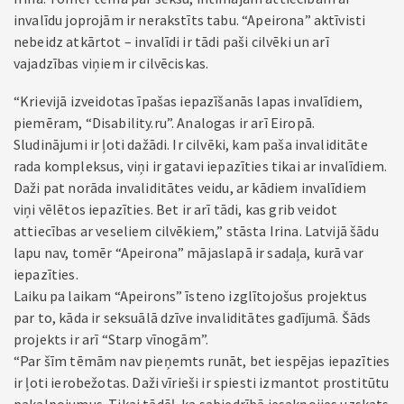
invalīdu joprojām ir nerakstīts tabu. “Apeirona” aktīvisti
nebeidz atkārtot – invalīdi ir tādi paši cilvēki un arī
vajadzības viņiem ir cilvēciskas.
“Krievijā izveidotas īpašas iepazīšanās lapas invalīdiem,
piemēram, “Disability.ru”. Analogas ir arī Eiropā.
Sludinājumi ir ļoti dažādi. Ir cilvēki, kam paša invaliditāte
rada kompleksus, viņi ir gatavi iepazīties tikai ar invalīdiem.
Daži pat norāda invaliditātes veidu, ar kādiem invalīdiem
viņi vēlētos iepazīties. Bet ir arī tādi, kas grib veidot
attiecības ar veseliem cilvēkiem,” stāsta Irina. Latvijā šādu
lapu nav, tomēr “Apeirona” mājaslapā ir sadaļa, kurā var
iepazīties.
Laiku pa laikam “Apeirons” īsteno izglītojošus projektus
par to, kāda ir seksuālā dzīve invaliditātes gadījumā. Šāds
projekts ir arī “Starp vīnogām”.
“Par šīm tēmām nav pieņemts runāt, bet iespējas iepazīties
ir ļoti ierobežotas. Daži vīrieši ir spiesti izmantot prostitūtu