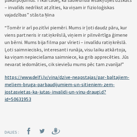
pakalpojumus. Tikai tādēļ, ka sabiedrībā iesakņojies uzskats
– invalīds nedrīkst atzīties, ka viņam ir fizioloģiskas
vajadzības” stāsta Ņina
“Tomēr ir arī pozitīvi piemēri. Mums ir ļoti daudz pāru, kur
viens partneris ir ratiņkrēslā, viņiem ir pilnvērtīga ģimene
un bērni. Mums bija filma par vīrieti – invalīdu ratiņkrēslā.
Ļoti saimniecisks, interesanti runāja, visu laiku atkārtoja,
ka viņam nepieciešama saimniece, ka grib apprecēties. Jūs
nevarat iedomāties, cik sieviešu mums pēc tam zvanīja!”
https://www.delfi.lv/vina/dzive-neapstajas/par-baltajiem-
meliem-bruga-parbaudijumiem-un-sitieniem-zem-
jostasvietas-ka-jutas-invalidi-un-vinu-draugi.d?
id=50631953
DALIES :