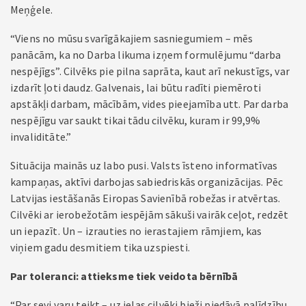
Meņģele.
“Viens no mūsu svarīgākajiem sasniegumiem – mēs
panācām, ka no Darba likuma izņem formulējumu “darba
nespējīgs”. Cilvēks pie pilna saprāta, kaut arī nekustīgs, var
izdarīt ļoti daudz. Galvenais, lai būtu radīti piemēroti
apstākļi darbam, mācībām, vides pieejamība utt. Par darba
nespējīgu var saukt tikai tādu cilvēku, kuram ir 99,9%
invaliditāte.”
Situācija mainās uz labo pusi. Valsts īsteno informatīvas
kampaņas, aktīvi darbojas sabiedriskās organizācijas. Pēc
Latvijas iestāšanās Eiropas Savienībā robežas ir atvērtas.
Cilvēki ar ierobežotām iespējām sākuši vairāk ceļot, redzēt
un iepazīt. Un – izrauties no ierastajiem rāmjiem, kas
viņiem gadu desmitiem tika uzspiesti.
Par toleranci: attieksme tiek veidota bērnībā
“Par sevi varu teikt – uz ielas cilvēki bieži piedāvā palīdzību.