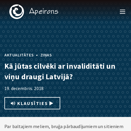
•
AKTUALITĀTES
ZIŅAS
Kā jūtas cilvēki ar invaliditāti un
viņu draugi Latvijā?
19. decembris. 2018
KLAUSĪTIES
Par baltajiem meliem, bruģa pārbaudījumiem un sitieniem