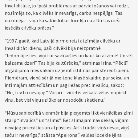
Invaliditāte, jo īpaši problēmas ar pārvietošanos vai redzi,
nozīmēja to, ka cilvēks ir nevarīgs, darba nespējīgs. Tas
nozīmēja – viņa kā sabiedrības locekļa nav. Un tas cieši
iesēdās cilvēku prātos.”
“1997. gadā, kad Latvijā pirmo reizi atzīmēja cilvēku ar
Invaliditāti dienu, paši cilvēki bija neizpratnē:
“Iedomājieties, viņi tur savākušies un kaut ko atzīmē! Un vēl
balzamu dzer!” Tas bija kultūršoks,” atminas Irina. “Pēc šī
atgadījuma mēs sākām uzņemt īsfilmas par stereotipiem.
Piemēram, vienā sērijā meitene klasē skaidro par seksu un
intīmajām attiecībām un pagriežas pret invalīdu, sakot:
“Nu, tev to nevajag.” Vai arī – vīrietis veikalā vēlas nopirkt
vīnu, bet visi viņu uzlūko ar nosodošu skatienu.”
“Mūsu sabiedrībā vienmēr bija pieņemts likt vienādības zīmi
starp “invalīds” un “slims”. Bet slimajam nav seksa, viņam
nevajag priecāties un atpūsties. Arī strādāt viņš nevar, viņš
taču ir nevarīgs,” stāsta “Apeirona” valdes locekle Ņina