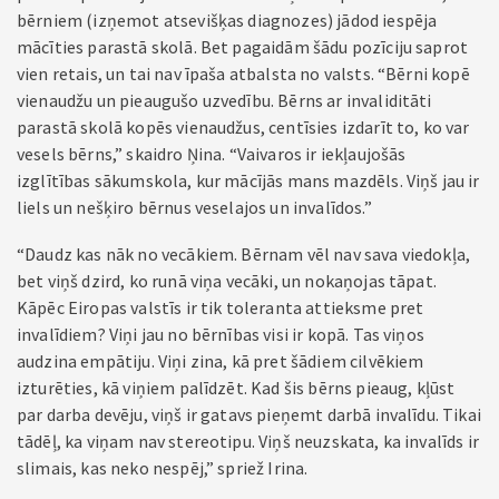
bērniem (izņemot atsevišķas diagnozes) jādod iespēja
mācīties parastā skolā. Bet pagaidām šādu pozīciju saprot
vien retais, un tai nav īpaša atbalsta no valsts. “Bērni kopē
vienaudžu un pieaugušo uzvedību. Bērns ar invaliditāti
parastā skolā kopēs vienaudžus, centīsies izdarīt to, ko var
vesels bērns,” skaidro Ņina. “Vaivaros ir iekļaujošās
izglītības sākumskola, kur mācījās mans mazdēls. Viņš jau ir
liels un nešķiro bērnus veselajos un invalīdos.”
“Daudz kas nāk no vecākiem. Bērnam vēl nav sava viedokļa,
bet viņš dzird, ko runā viņa vecāki, un nokaņojas tāpat.
Kāpēc Eiropas valstīs ir tik toleranta attieksme pret
invalīdiem? Viņi jau no bērnības visi ir kopā. Tas viņos
audzina empātiju. Viņi zina, kā pret šādiem cilvēkiem
izturēties, kā viņiem palīdzēt. Kad šis bērns pieaug, kļūst
par darba devēju, viņš ir gatavs pieņemt darbā invalīdu. Tikai
tādēļ, ka viņam nav stereotipu. Viņš neuzskata, ka invalīds ir
slimais, kas neko nespēj,” spriež Irina.