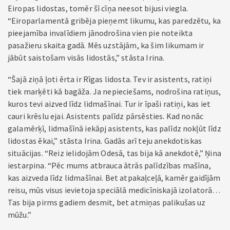
Eiropas lidostas, tomēr šī cīņa neesot bijusi viegla.
“Eiroparlamentā gribēja pieņemt likumu, kas paredzētu, ka
pieejamība invalīdiem jānodrošina vien pie noteikta
pasažieru skaita gadā. Mēs uzstājām, ka šim likumam ir
jābūt saistošam visās lidostās,” stāsta Irina.
“Šajā ziņā ļoti ērta ir Rīgas lidosta. Tev ir asistents, ratiņi
tiek marķēti kā bagāža. Ja nepieciešams, nodrošina ratiņus,
kuros tevi aizved līdz lidmašīnai. Tur ir īpaši ratiņi, kas iet
cauri krēslu ejai. Asistents palīdz pārsēsties. Kad nonāc
galamērķī, lidmašīnā iekāpj asistents, kas palīdz nokļūt līdz
lidostas ēkai,” stāsta Irina. Gadās arī teju anekdotiskas
situācijas. “Reiz ielidojām Odesā, tas bija kā anekdotē,” Ņina
iestarpina. “Pēc mums atbrauca ātrās palīdzības mašīna,
kas aizveda līdz lidmašīnai. Bet atpakaļceļā, kamēr gaidījām
reisu, mūs visus ievietoja speciālā medicīniskajā izolatorā…
Tas bija pirms gadiem desmit, bet atmiņas palikušas uz
mūžu.”