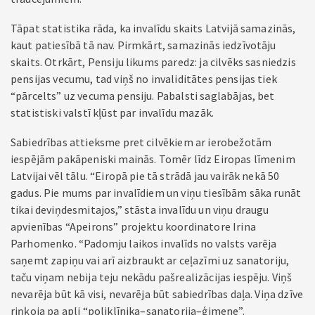
Tāpat statistika rāda, ka invalīdu skaits Latvijā samazinās,
kaut patiesībā tā nav. Pirmkārt, samazinās iedzīvotāju
skaits. Otrkārt, Pensiju likums paredz: ja cilvēks sasniedzis
pensijas vecumu, tad viņš no invaliditātes pensijas tiek
“pārcelts” uz vecuma pensiju. Pabalsti saglabājas, bet
statistiski valstī kļūst par invalīdu mazāk.
Sabiedrības attieksme pret cilvēkiem ar ierobežotām
iespējām pakāpeniski mainās. Tomēr līdz Eiropas līmenim
Latvijai vēl tālu. “Eiropā pie tā strādā jau vairāk nekā 50
gadus. Pie mums par invalīdiem un viņu tiesībām sāka runāt
tikai deviņdesmitajos,” stāsta invalīdu un viņu draugu
apvienības “Apeirons” projektu koordinatore Irina
Parhomenko. “Padomju laikos invalīds no valsts varēja
saņemt zapiņu vai arī aizbraukt ar ceļazīmi uz sanatoriju,
taču viņam nebija teju nekādu pašrealizācijas iespēju. Viņš
nevarēja būt kā visi, nevarēja būt sabiedrības daļa. Viņa dzīve
riņķoja pa apli “poliklīnika–sanatorija–ģimene”.