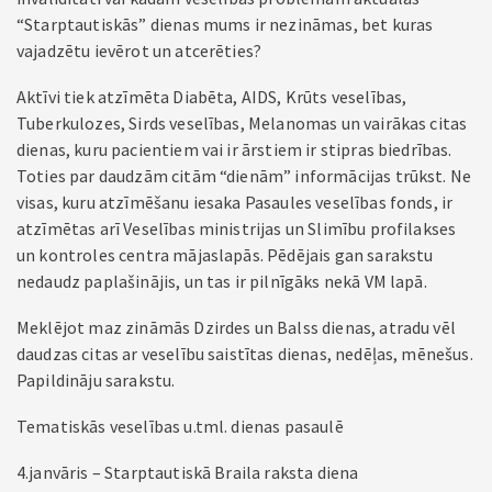
“Starptautiskās” dienas mums ir nezināmas, bet kuras
vajadzētu ievērot un atcerēties?
Aktīvi tiek atzīmēta Diabēta, AIDS, Krūts veselības,
Tuberkulozes, Sirds veselības, Melanomas un vairākas citas
dienas, kuru pacientiem vai ir ārstiem ir stipras biedrības.
Toties par daudzām citām “dienām” informācijas trūkst. Ne
visas, kuru atzīmēšanu iesaka Pasaules veselības fonds, ir
atzīmētas arī Veselības ministrijas un Slimību profilakses
un kontroles centra mājaslapās. Pēdējais gan sarakstu
nedaudz paplašinājis, un tas ir pilnīgāks nekā VM lapā.
Meklējot maz zināmās Dzirdes un Balss dienas, atradu vēl
daudzas citas ar veselību saistītas dienas, nedēļas, mēnešus.
Papildināju sarakstu.
Tematiskās veselības u.tml. dienas pasaulē
4.janvāris – Starptautiskā Braila raksta diena