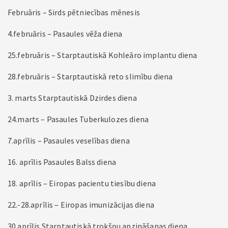
Februāris – Sirds pētniecības mēnesis
4.februāris – Pasaules vēža diena
25.februāris – Starptautiskā Kohleāro implantu diena
28.februāris – Starptautiskā reto slimību diena
3. marts Starptautiskā Dzirdes diena
24.marts – Pasaules Tuberkulozes diena
7.aprīlis – Pasaules veselības diena
16. aprīlis Pasaules Balss diena
18. aprīlis – Eiropas pacientu tiesību diena
22.-28.aprīlis – Eiropas imunizācijas diena
30.aprīlis Starptautiskā trokšņu apzināšanas diena