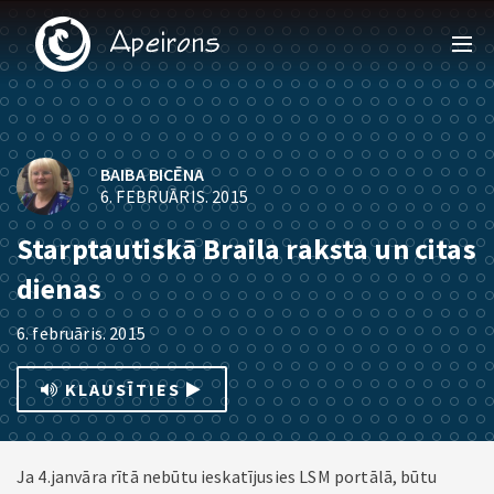
BAIBA BICĒNA
6. FEBRUĀRIS. 2015
Starptautiskā Braila raksta un citas
dienas
6. februāris. 2015
KLAUSĪTIES
Ja 4.janvāra rītā nebūtu ieskatījusies LSM portālā, būtu