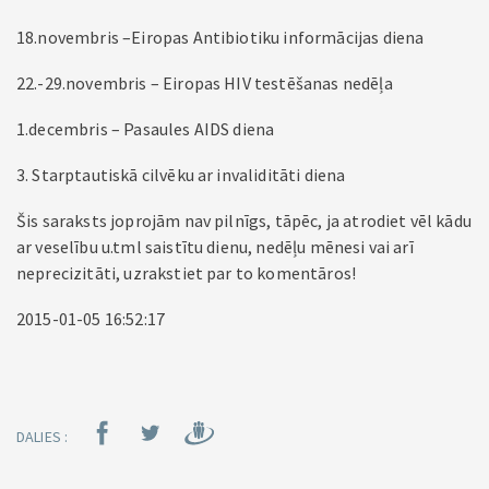
18.novembris –Eiropas Antibiotiku informācijas diena
22.-29.novembris – Eiropas HIV testēšanas nedēļa
1.decembris – Pasaules AIDS diena
3. Starptautiskā cilvēku ar invaliditāti diena
Šis saraksts joprojām nav pilnīgs, tāpēc, ja atrodiet vēl kādu
ar veselību u.tml saistītu dienu, nedēļu mēnesi vai arī
neprecizitāti, uzrakstiet par to komentāros!
2015-01-05 16:52:17
DALIES :