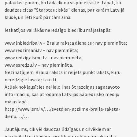
palaidusi garām, ka tāda diena vispār eksistē. Tāpat, kā
daudzas citas "Starptautiskās" dienas, par kurām Latvijā
klusē, un reti kurš par tām zina.
Ieskatījos vairākās neredzīgo biedrību mājaslapās:
www.lnbiedriba.lv – Braila raksta diena tur nav pieminēta;
www.redzimani.lv – nav pieminēta;
www.redzigaismu.lv – nav pieminēta;
www.esredzu.lv – nav pieminēta.
Nezinātājiem: Braila raksts ir reljefs punktraksts, kuru
neredzīgie lasa ar tausti.
Atliek noklausīties nelielo Inas Strazdiņas sagatavoto
informāciju, kas atrodama Latvijas Sabiedrisko mēdiju
mājaslapā:
http://www.lsm.lv/…/svetdien-atziime-braila-raksta-
dienu.…/…
Jautājums, cik vēl daudzas līdzīgas un cilvēkiem ar
invaliditāti vai kādām veselības problēmām aktuālas